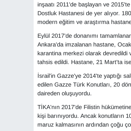
inşaatı 2011'de başlayan ve 2015'te
Sinema - TV
Dostluk Hastanesi de yer alıyor. 180 
SİYASET
modern eğitim ve araştırma hastanesi
SPOR
Eylül 2017'de donanımı tamamlanan 
Ankara'da imzalanan hastane, Ocak 
TEBRİK
karantina merkezi olarak devredildi
tahsis edildi. Hastane, 21 Mart'ta is
TEKNOLOJİ
İsrail'in Gazze'ye 2014'te yaptığı sa
Turizm
edilen Gazze Türk Konutları, 20 dön
daireden oluşuyordu.
VAN'DA SPOR
TİKA'nın 2017'de Filistin hükümetine 
Vasıta
kişi barınıyordu. Ancak konutların 1
maruz kalmasının ardından çoğu çocu
YAŞAM