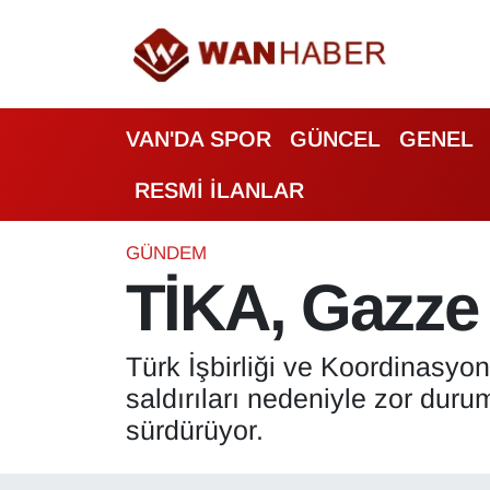
3.SAYFA
Van Nöbetçi Eczaneler
VAN'DA SPOR
GÜNCEL
GENEL
ASAYİŞ
Van Hava Durumu
RESMİ İLANLAR
BİLİM VE TEKNOLOJİ
Van Namaz Vakitleri
Biyografi
Van Trafik Yoğunluk Haritası
GÜNDEM
TİKA, Gazze 
Bölge Haberleri
Süper Lig Puan Durumu ve Fikstür
Türk İşbirliği ve Koordinasyon
ÇEVRE
Tüm Manşetler
saldırıları nedeniyle zor dur
Deprem
Son Dakika Haberleri
sürdürüyor.
Dernekler, Odalar
Haber Arşivi