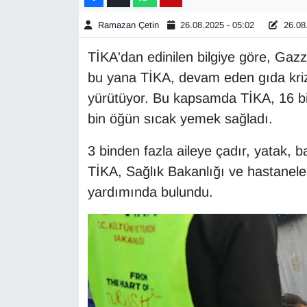
Ramazan Çetin
26.08.2025 - 05:02
26.08.
Gündem
TİKA'dan edinilen bilgiye göre, Gazz
Haber
bu yana TİKA, devam eden gıda krizin
yürütüyor. Bu kapsamda TİKA, 16 bin
HABERDE İNSAN
bin öğün sıcak yemek sağladı.
İngilizce
3 binden fazla aileye çadır, yatak, b
TİKA, Sağlık Bakanlığı ve hastanele
Kadın
yardımında bulundu.
Kamu Alımları
Kim Kimdir?
Kültür & Sanat