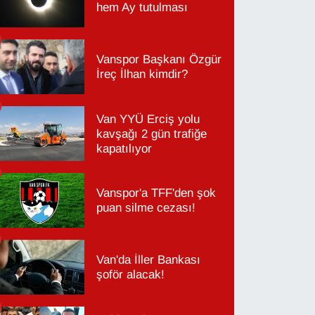
hem Ay tutulması
Vanspor Başkanı Özgür
İreç İlhan kimdir?
Van YYÜ Erciş yolu
kavşağı 2 gün trafiğe
kapatılıyor
Vanspor'a TFF'den şok
puan silme cezası!
Van'da İller Bankası
şoför alacak!