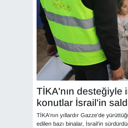
KURDÎ
MAGAZİN
MEDYA
ONE EKONOMİ
POLİTİKA
Resmi İlanlar
TİKA'nın desteğiyle 
RÖPORTAJ
konutlar İsrail'in sal
SAĞLIK
TİKA'nın yıllardır Gazze'de yürüttü
Seri İlan
edilen bazı binalar, İsrail'in sürdür