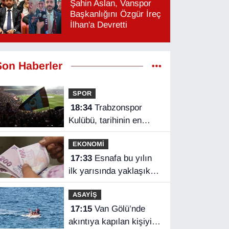
Şahin Aslan, Vanspor
Başkanlığını Özgür İreç
İlhan'a Devretti
Son Haberler
SPOR
18:34
Trabzonspor
Kulübü, tarihinin en
yüksek kombine
EKONOMİ
satışını yaptı
17:33
Esnafa bu yılın
ilk yarısında yaklaşık
75 milyar lira finansman
ASAYİŞ
17:15
Van Gölü’nde
akıntıya kapılan kişiyi