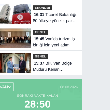
sahil güvenlik ekipleri
EKONOMİ
kurtardı
16:31
Ticaret Bakanlığı,
80 ülkeye yönelik pazar
araştırması hazırladı
GENEL
15:45
Van’da turizm iş
birliği için yeni adım
GENEL
15:37
BİK Van Bölge
Müdürü Kenan
Tokgöz’den Hakkâri
ziyareti
VAN
08.08.2026
SONRAKI VAKTE KALAN
28:49