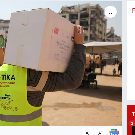
1
-
+
A
A