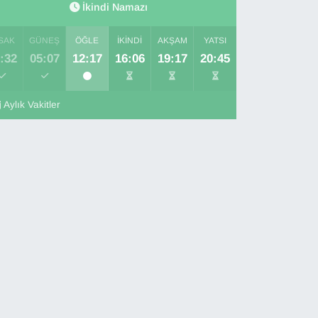
İkindi Namazı
SAK
GÜNEŞ
ÖĞLE
İKINDI
AKŞAM
YATSI
:32
05:07
12:17
16:06
19:17
20:45
Aylık Vakitler