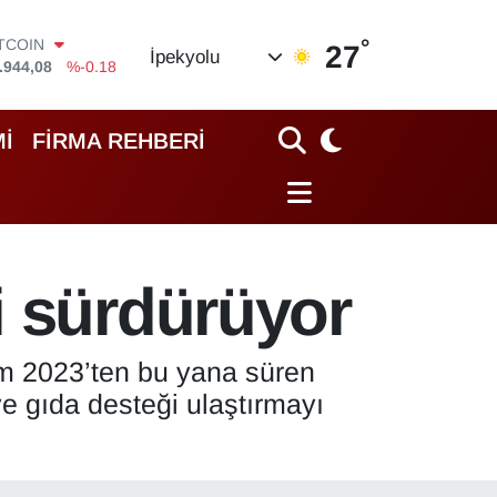
°
OLAR
27
İpekyolu
,7436
%0.18
URO
,2510
%0.32
TERLİN
İ
FİRMA REHBERİ
,4811
%0.38
RAM ALTIN
60.55
%0.03
İST100
.779
%-14
ITCOIN
i sürdürüyor
.944,08
%-0.18
kim 2023’ten bu yana süren
e gıda desteği ulaştırmayı