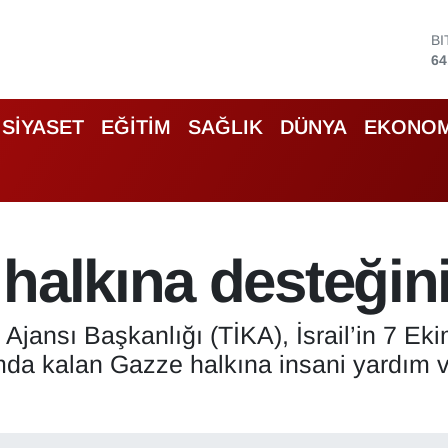
D
47
E
55
S
SİYASET
EĞİTİM
SAĞLIK
DÜNYA
EKONOM
64
G
66
B
13
B
halkına desteğin
64
 Ajansı Başkanlığı (TİKA), İsrail’in 7 E
umda kalan Gazze halkına insani yardım v