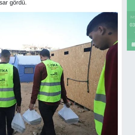
sar gördü.
İM
03