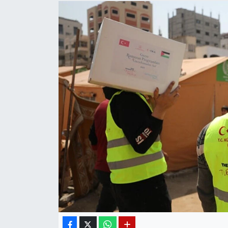
Diğer
DÜNYA
EĞİTİM
EKONOMİ
Eleman
Emlak
En çok konuşulanlar
GENEL
Güncel