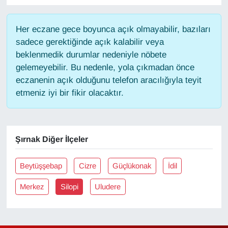
Gündem
Her eczane gece boyunca açık olmayabilir, bazıları
sadece gerektiğinde açık kalabilir veya
Haber
beklenmedik durumlar nedeniyle nöbete
gelemeyebilir. Bu nedenle, yola çıkmadan önce
HABERDE İNSAN
eczanenin açık olduğunu telefon aracılığıyla teyit
etmeniz iyi bir fikir olacaktır.
İngilizce
Kadın
Şırnak Diğer İlçeler
Kamu Alımları
Beytüşşebap
Cizre
Güçlükonak
İdil
Kim Kimdir?
Merkez
Silopi
Uludere
Kültür & Sanat