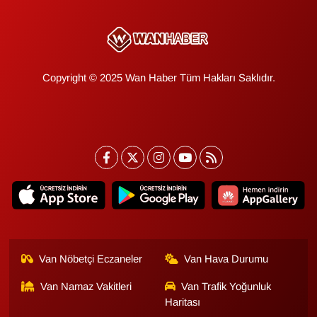
KURDÎ
MAGAZİN
MEDYA
Copyright © 2025 Wan Haber Tüm Hakları Saklıdır.
ONE EKONOMİ
POLİTİKA
Resmi İlanlar
RÖPORTAJ
SAĞLIK
Van Nöbetçi Eczaneler
Van Hava Durumu
Van Namaz Vakitleri
Van Trafik Yoğunluk
Seri İlan
Haritası