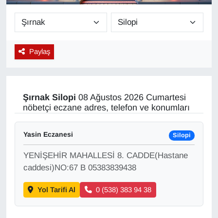
Diğer
DÜNYA
Paylaş
EĞİTİM
EKONOMİ
Şırnak
Silopi
08 Ağustos 2026 Cumartesi
nöbetçi eczane adres, telefon ve konumları
Eleman
Yasin Eczanesi
Silopi
Emlak
YENİŞEHİR MAHALLESİ 8. CADDE(Hastane
En çok konuşulanlar
caddesi)NO:67 B 05383839438
Yol Tarifi Al
0 (538) 383 94 38
GENEL
Güncel