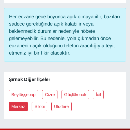
Gündem
Her eczane gece boyunca açık olmayabilir, bazıları
sadece gerektiğinde açık kalabilir veya
Haber
beklenmedik durumlar nedeniyle nöbete
gelemeyebilir. Bu nedenle, yola çıkmadan önce
HABERDE İNSAN
eczanenin açık olduğunu telefon aracılığıyla teyit
etmeniz iyi bir fikir olacaktır.
İngilizce
Kadın
Şırnak Diğer İlçeler
Kamu Alımları
Beytüşşebap
Cizre
Güçlükonak
İdil
Kim Kimdir?
Merkez
Silopi
Uludere
Kültür & Sanat