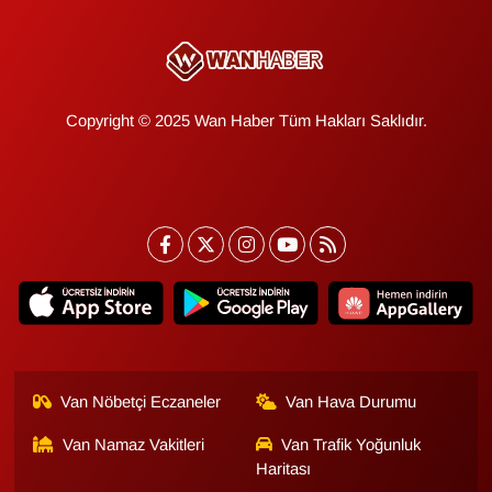
KURDÎ
MAGAZİN
MEDYA
Copyright © 2025 Wan Haber Tüm Hakları Saklıdır.
ONE EKONOMİ
POLİTİKA
Resmi İlanlar
RÖPORTAJ
SAĞLIK
Van Nöbetçi Eczaneler
Van Hava Durumu
Van Namaz Vakitleri
Van Trafik Yoğunluk
Seri İlan
Haritası