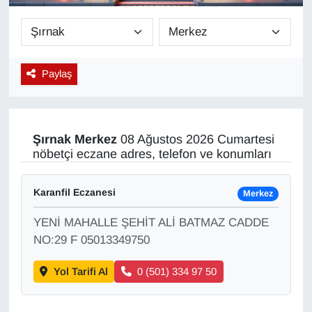
Diğer
DÜNYA
Paylaş
EĞİTİM
EKONOMİ
Şırnak
Merkez
08 Ağustos 2026 Cumartesi
nöbetçi eczane adres, telefon ve konumları
Eleman
Karanfil Eczanesi
Merkez
Emlak
YENİ MAHALLE ŞEHİT ALİ BATMAZ CADDE
En çok konuşulanlar
NO:29 F 05013349750
Yol Tarifi Al
0 (501) 334 97 50
GENEL
Güncel