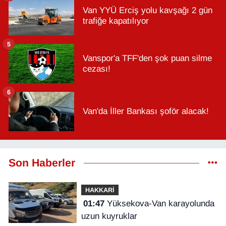
Van YYÜ Erciş yolu kavşağı 2 gün
trafiğe kapatılıyor
5
Vanspor'a TFF'den şok puan silme
cezası!
6
Van'da İller Bankası şoför alacak!
Son Haberler
HAKKARİ
01:47
Yüksekova-Van karayolunda
uzun kuyruklar