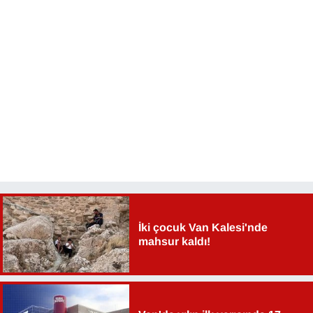
Sinema - TV
SİYASET
SPOR
TEBRİK
TEKNOLOJİ
Turizm
VAN'DA SPOR
İki çocuk Van Kalesi'nde
mahsur kaldı!
Vasıta
YAŞAM