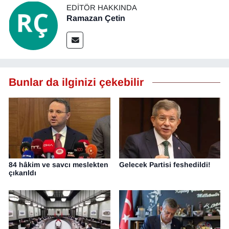
EDITÖR HAKKINDA
Ramazan Çetin
Bunlar da ilginizi çekebilir
84 hâkim ve savcı meslekten
Gelecek Partisi feshedildi!
çıkarıldı