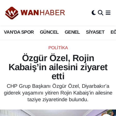
3.SAYFA
Van Nöbetçi Eczaneler
VAN'DA SPOR
GÜNCEL
GENEL
SİYASET
EĞ
ASAYİŞ
Van Hava Durumu
BİLİM VE TEKNOLOJİ
Van Namaz Vakitleri
POLİTİKA
Özgür Özel, Rojin
Biyografi
Van Trafik Yoğunluk Haritası
Kabaiş’in ailesini ziyaret
Bölge Haberleri
Süper Lig Puan Durumu ve Fikstür
etti
ÇEVRE
Tüm Manşetler
CHP Grup Başkanı Özgür Özel, Diyarbakır'a
giderek yaşamını yitiren Rojin Kabaiş'in ailesine
Deprem
Son Dakika Haberleri
taziye ziyaretinde bulundu.
Dernekler, Odalar
Haber Arşivi