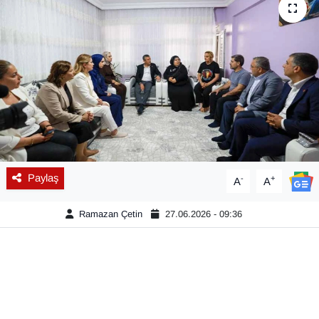
Diğer
DÜNYA
EĞİTİM
EKONOMİ
Eleman
Paylaş
-
+
A
A
Emlak
Ramazan Çetin
27.06.2026 - 09:36
En çok konuşulanlar
GENEL
Güncel