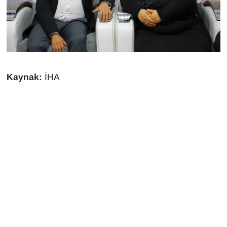
Sinema - TV
SİYASET
SPOR
Kaynak:
İHA
TEBRİK
TEKNOLOJİ
Turizm
VAN'DA SPOR
Vasıta
YAŞAM