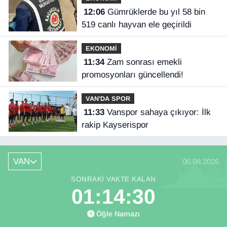
12:06
Gümrüklerde bu yıl 58 bin
519 canlı hayvan ele geçirildi
EKONOMİ
11:34
Zam sonrası emekli
promosyonları güncellendi!
VAN'DA SPOR
11:33
Vanspor sahaya çıkıyor: İlk
rakip Kayserispor
VAN
06.08.2026
SONRAKI VAKTE KALAN
01:14:30
Öğle Namazı