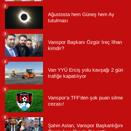
2
Ağustosta hem Güneş hem Ay
tutulması
3
Vanspor Başkanı Özgür İreç İlhan
kimdir?
4
Van YYÜ Erciş yolu kavşağı 2 gün
trafiğe kapatılıyor
5
Vanspor'a TFF'den şok puan silme
cezası!
6
Şahin Aslan, Vanspor Başkanlığını