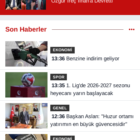
Özgür İreç İlhan'a Devretti
Son Haberler
EKONOMİ
13:36
Benzine indirim geliyor
SPOR
13:35
1. Lig'de 2026-2027 sezonu
heyecanı yarın başlayacak
GENEL
12:36
Başkan Aslan: "Huzur ortamı
yatırımın en büyük güvencesidir"
EKONOMİ