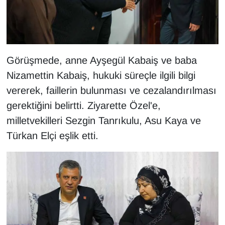
KURDÎ
MAGAZİN
MEDYA
Görüşmede, anne Ayşegül Kabaiş ve baba
Nizamettin Kabaiş, hukuki süreçle ilgili bilgi
ONE EKONOMİ
vererek, faillerin bulunması ve cezalandırılması
gerektiğini belirtti. Ziyarette Özel'e,
POLİTİKA
milletvekilleri Sezgin Tanrıkulu, Asu Kaya ve
Resmi İlanlar
Türkan Elçi eşlik etti.
RÖPORTAJ
SAĞLIK
Seri İlan