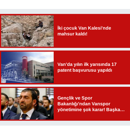
YEREL
İki çocuk Van Kalesi'nde
mahsur kaldı!
Van'da yılın ilk yarısında 17
patent başvurusu yapıldı
Gençlik ve Spor
Bakanlığı'ndan Vanspor
yönetimine şok karar! Başkan
Şahin Aslan görevden alındı!