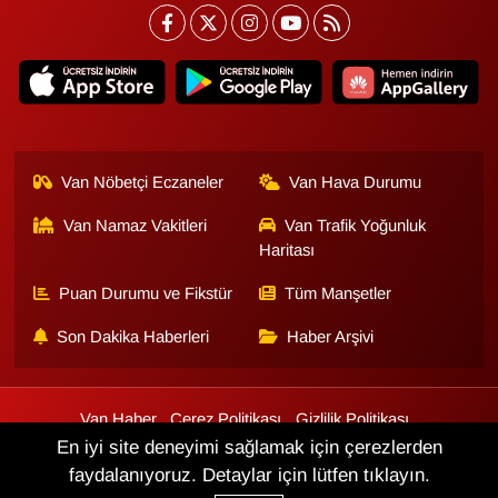
Van Nöbetçi Eczaneler
Van Hava Durumu
Van Namaz Vakitleri
Van Trafik Yoğunluk
Haritası
Puan Durumu ve Fikstür
Tüm Manşetler
Son Dakika Haberleri
Haber Arşivi
Van Haber
Çerez Politikası
Gizlilik Politikası
Üyelik Sözleşmesi
Veri Politikası
Künye
İletişim
En iyi site deneyimi sağlamak için çerezlerden
faydalanıyoruz. Detaylar için lütfen tıklayın.