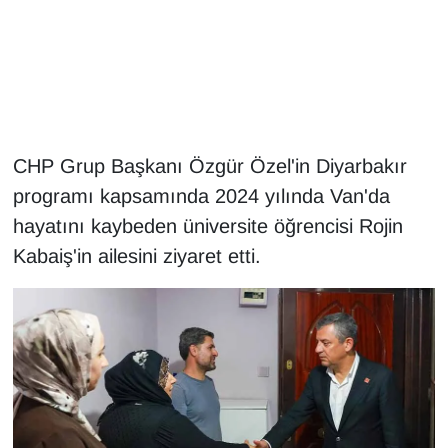
Gündem
Haber
HABERDE İNSAN
CHP Grup Başkanı Özgür Özel'in Diyarbakır
programı kapsamında 2024 yılında Van'da
İngilizce
hayatını kaybeden üniversite öğrencisi Rojin
Kadın
Kabaiş'in ailesini ziyaret etti.
Kamu Alımları
Kim Kimdir?
Kültür & Sanat