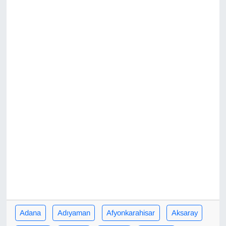
Diğer
DÜNYA
EĞİTİM
EKONOMİ
Eleman
Emlak
En çok konuşulanlar
GENEL
Adana
Adıyaman
Afyonkarahisar
Aksaray
Güncel