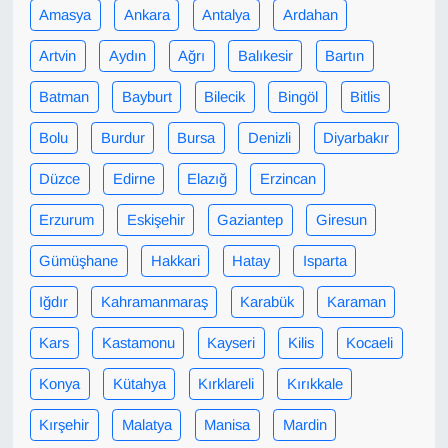
Amasya
Ankara
Antalya
Ardahan
Gündem
Artvin
Aydın
Ağrı
Balıkesir
Bartın
Haber
Batman
Bayburt
Bilecik
Bingöl
Bitlis
Bolu
Burdur
Bursa
Denizli
Diyarbakır
HABERDE İNSAN
Düzce
Edirne
Elazığ
Erzincan
İngilizce
Erzurum
Eskişehir
Gaziantep
Giresun
Kadın
Gümüşhane
Hakkari
Hatay
Isparta
Kamu Alımları
Iğdır
Kahramanmaraş
Karabük
Karaman
Kars
Kastamonu
Kayseri
Kilis
Kocaeli
Kim Kimdir?
Konya
Kütahya
Kırklareli
Kırıkkale
Kültür & Sanat
Kırşehir
Malatya
Manisa
Mardin