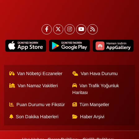
Sinema - TV
SİYASET
SPOR
TEBRİK
TEKNOLOJİ
Van Nöbetçi Eczaneler
Van Hava Durumu
Turizm
Van Namaz Vakitleri
Van Trafik Yoğunluk
Haritası
VAN'DA SPOR
Puan Durumu ve Fikstür
Tüm Manşetler
Vasıta
Son Dakika Haberleri
Haber Arşivi
YAŞAM