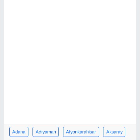
Diğer
DÜNYA
EĞİTİM
EKONOMİ
Eleman
Emlak
En çok konuşulanlar
GENEL
Adana
Adıyaman
Afyonkarahisar
Aksaray
Güncel