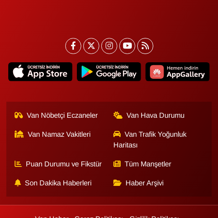
Sinema - TV
SİYASET
SPOR
TEBRİK
TEKNOLOJİ
Van Nöbetçi Eczaneler
Van Hava Durumu
Turizm
Van Namaz Vakitleri
Van Trafik Yoğunluk
Haritası
VAN'DA SPOR
Puan Durumu ve Fikstür
Tüm Manşetler
Vasıta
Son Dakika Haberleri
Haber Arşivi
YAŞAM