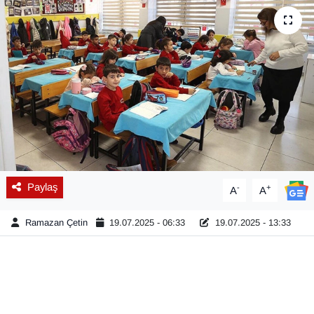
Diğer
DÜNYA
EĞİTİM
EKONOMİ
Eleman
Paylaş
-
+
A
A
Emlak
Ramazan Çetin
19.07.2025 - 06:33
19.07.2025 - 13:33
En çok konuşulanlar
GENEL
Güncel