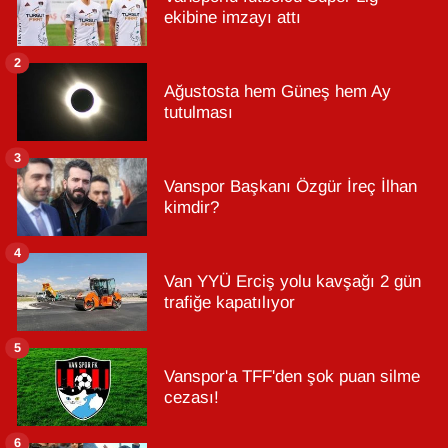
ekibine imzayı attı
2
Ağustosta hem Güneş hem Ay
tutulması
3
Vanspor Başkanı Özgür İreç İlhan
kimdir?
4
Van YYÜ Erciş yolu kavşağı 2 gün
trafiğe kapatılıyor
5
Vanspor'a TFF'den şok puan silme
cezası!
6