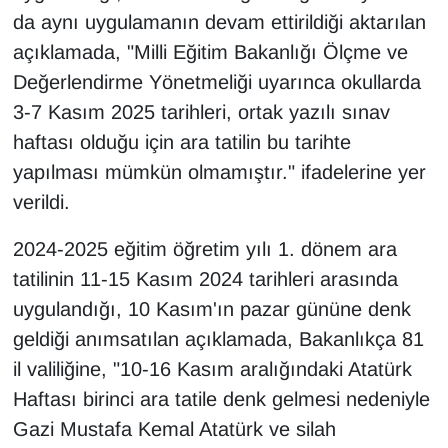
KURDÎ
da aynı uygulamanın devam ettirildiği aktarılan
açıklamada, "Milli Eğitim Bakanlığı Ölçme ve
MAGAZİN
Değerlendirme Yönetmeliği uyarınca okullarda
MEDYA
3-7 Kasım 2025 tarihleri, ortak yazılı sınav
haftası olduğu için ara tatilin bu tarihte
ONE EKONOMİ
yapılması mümkün olmamıştır." ifadelerine yer
verildi.
POLİTİKA
2024-2025 eğitim öğretim yılı 1. dönem ara
Resmi İlanlar
tatilinin 11-15 Kasım 2024 tarihleri arasında
uygulandığı, 10 Kasım'ın pazar gününe denk
RÖPORTAJ
geldiği anımsatılan açıklamada, Bakanlıkça 81
SAĞLIK
il valiliğine, "10-16 Kasım aralığındaki Atatürk
Haftası birinci ara tatile denk gelmesi nedeniyle
Seri İlan
Gazi Mustafa Kemal Atatürk ve silah