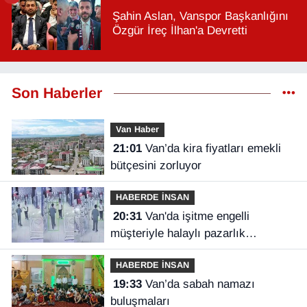
Şahin Aslan, Vanspor Başkanlığını
Özgür İreç İlhan'a Devretti
Son Haberler
Van Haber
21:01
Van’da kira fiyatları emekli
bütçesini zorluyor
HABERDE İNSAN
20:31
Van'da işitme engelli
müşteriyle halaylı pazarlık
gülümsetti
HABERDE İNSAN
19:33
Van’da sabah namazı
buluşmaları