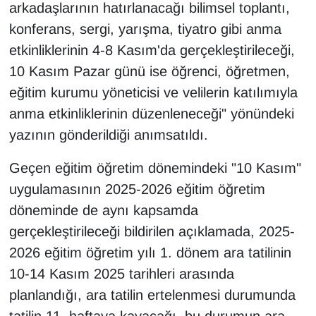
arkadaşlarının hatırlanacağı bilimsel toplantı,
Sinema - TV
konferans, sergi, yarışma, tiyatro gibi anma
SİYASET
etkinliklerinin 4-8 Kasım'da gerçekleştirileceği,
10 Kasım Pazar günü ise öğrenci, öğretmen,
SPOR
eğitim kurumu yöneticisi ve velilerin katılımıyla
anma etkinliklerinin düzenleneceği" yönündeki
TEBRİK
yazının gönderildiği anımsatıldı.
TEKNOLOJİ
Geçen eğitim öğretim dönemindeki "10 Kasım"
uygulamasının 2025-2026 eğitim öğretim
Turizm
döneminde de aynı kapsamda
VAN'DA SPOR
gerçekleştirileceği bildirilen açıklamada, 2025-
2026 eğitim öğretim yılı 1. dönem ara tatilinin
Vasıta
10-14 Kasım 2025 tarihleri arasında
planlandığı, ara tatilin ertelenmesi durumunda
YAŞAM