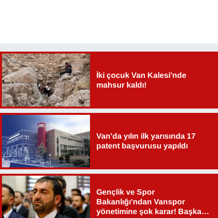
İki çocuk Van Kalesi'nde
mahsur kaldı!
Van'da yılın ilk yarısında 17
patent başvurusu yapıldı
Gençlik ve Spor
Bakanlığı'ndan Vanspor
yönetimine şok karar! Başkan