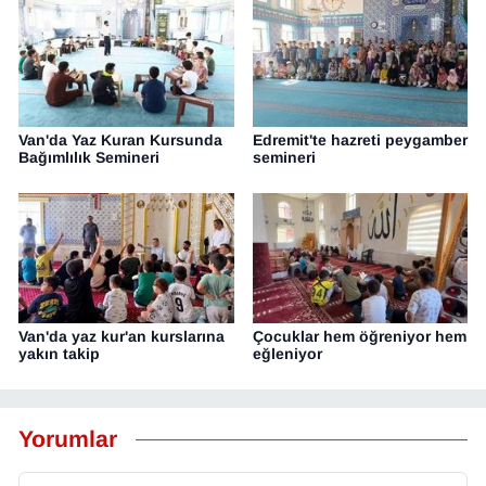
Van'da Yaz Kuran Kursunda
Edremit'te hazreti peygamber
Bağımlılık Semineri
semineri
Van'da yaz kur'an kurslarına
Çocuklar hem öğreniyor hem
yakın takip
eğleniyor
Yorumlar