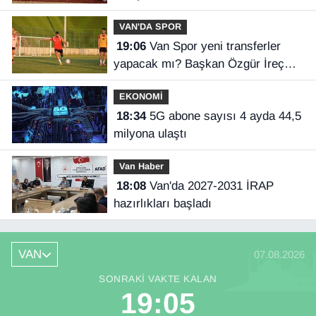
VAN'DA SPOR
19:06
Van Spor yeni transferler
yapacak mı? Başkan Özgür İreç
İlhan açıkladı
EKONOMİ
18:34
5G abone sayısı 4 ayda 44,5
milyona ulaştı
Van Haber
18:08
Van'da 2027-2031 İRAP
hazırlıkları başladı
VAN
07.08.2026
SONRAKI VAKTE KALAN
19:05