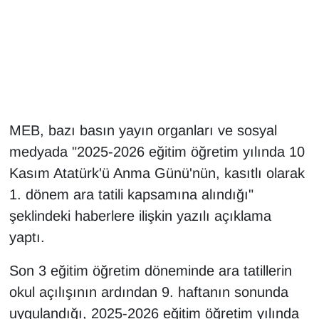
Gündem
Haber
HABERDE İNSAN
MEB, bazı basın yayın organları ve sosyal
İngilizce
medyada "2025-2026 eğitim öğretim yılında 10
Kasım Atatürk'ü Anma Günü'nün, kasıtlı olarak
Kadın
1. dönem ara tatili kapsamına alındığı"
Kamu Alımları
şeklindeki haberlere ilişkin yazılı açıklama
yaptı.
Kim Kimdir?
Son 3 eğitim öğretim döneminde ara tatillerin
Kültür & Sanat
okul açılışının ardından 9. haftanın sonunda
uygulandığı, 2025-2026 eğitim öğretim yılında