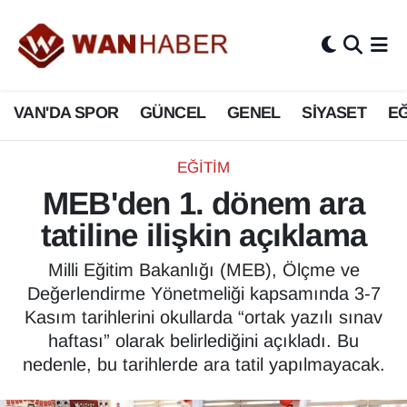
3.SAYFA
Van Nöbetçi Eczaneler
VAN'DA SPOR
GÜNCEL
GENEL
SİYASET
EĞ
ASAYİŞ
Van Hava Durumu
BİLİM VE TEKNOLOJİ
Van Namaz Vakitleri
EĞİTİM
MEB'den 1. dönem ara
Biyografi
Van Trafik Yoğunluk Haritası
tatiline ilişkin açıklama
Bölge Haberleri
Süper Lig Puan Durumu ve Fikstür
Milli Eğitim Bakanlığı (MEB), Ölçme ve
Değerlendirme Yönetmeliği kapsamında 3-7
ÇEVRE
Tüm Manşetler
Kasım tarihlerini okullarda “ortak yazılı sınav
haftası” olarak belirlediğini açıkladı. Bu
Deprem
Son Dakika Haberleri
nedenle, bu tarihlerde ara tatil yapılmayacak.
Dernekler, Odalar
Haber Arşivi