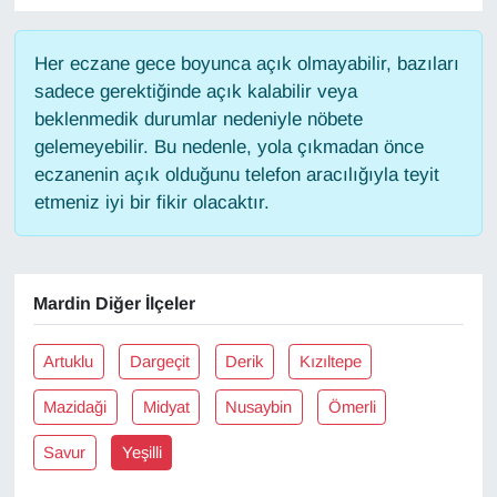
Gündem
Her eczane gece boyunca açık olmayabilir, bazıları
sadece gerektiğinde açık kalabilir veya
Haber
beklenmedik durumlar nedeniyle nöbete
gelemeyebilir. Bu nedenle, yola çıkmadan önce
HABERDE İNSAN
eczanenin açık olduğunu telefon aracılığıyla teyit
etmeniz iyi bir fikir olacaktır.
İngilizce
Kadın
Mardin Diğer İlçeler
Kamu Alımları
Artuklu
Dargeçit
Derik
Kızıltepe
Kim Kimdir?
Mazidaği
Midyat
Nusaybin
Ömerli
Kültür & Sanat
Savur
Yeşilli