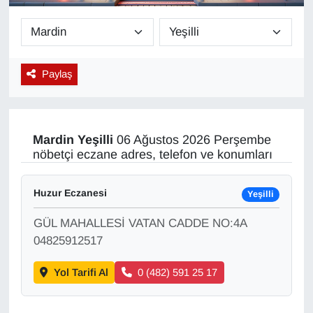
Diğer
DÜNYA
Paylaş
EĞİTİM
EKONOMİ
Mardin
Yeşilli
06 Ağustos 2026 Perşembe
nöbetçi eczane adres, telefon ve konumları
Eleman
Huzur Eczanesi
Yeşilli
Emlak
GÜL MAHALLESİ VATAN CADDE NO:4A
En çok konuşulanlar
04825912517
Yol Tarifi Al
0 (482) 591 25 17
GENEL
Güncel