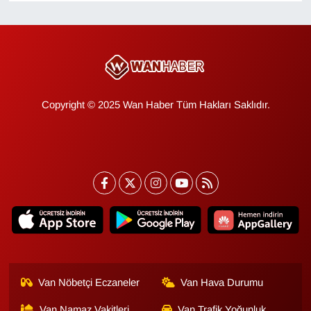
KURDÎ
MAGAZİN
MEDYA
Copyright © 2025 Wan Haber Tüm Hakları Saklıdır.
ONE EKONOMİ
POLİTİKA
Resmi İlanlar
RÖPORTAJ
SAĞLIK
Van Nöbetçi Eczaneler
Van Hava Durumu
Seri İlan
Van Namaz Vakitleri
Van Trafik Yoğunluk