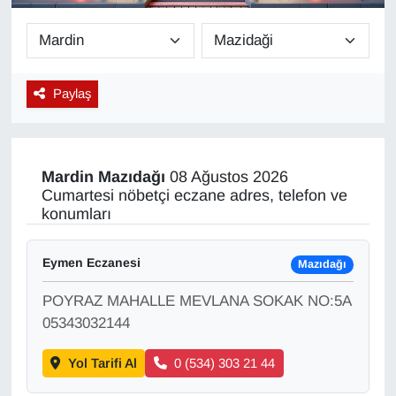
Diğer
DÜNYA
Paylaş
EĞİTİM
EKONOMİ
Mardin
Mazıdağı
08 Ağustos 2026
Cumartesi nöbetçi eczane adres, telefon ve
Eleman
konumları
Emlak
Eymen Eczanesi
Mazıdağı
POYRAZ MAHALLE MEVLANA SOKAK NO:5A
En çok konuşulanlar
05343032144
GENEL
Yol Tarifi Al
0 (534) 303 21 44
Güncel