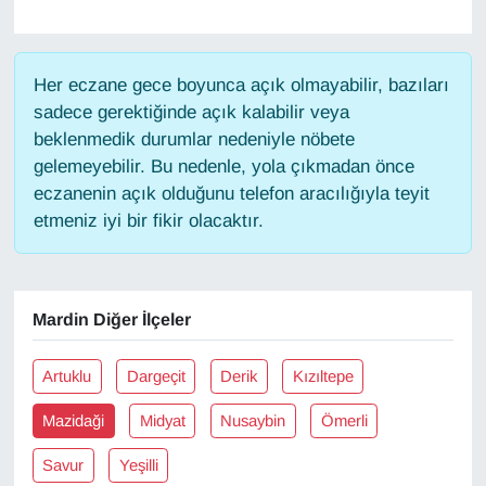
Gündem
Her eczane gece boyunca açık olmayabilir, bazıları
Haber
sadece gerektiğinde açık kalabilir veya
beklenmedik durumlar nedeniyle nöbete
HABERDE İNSAN
gelemeyebilir. Bu nedenle, yola çıkmadan önce
eczanenin açık olduğunu telefon aracılığıyla teyit
İngilizce
etmeniz iyi bir fikir olacaktır.
Kadın
Mardin Diğer İlçeler
Kamu Alımları
Artuklu
Dargeçit
Derik
Kızıltepe
Kim Kimdir?
Mazidaği
Midyat
Nusaybin
Ömerli
Kültür & Sanat
Savur
Yeşilli