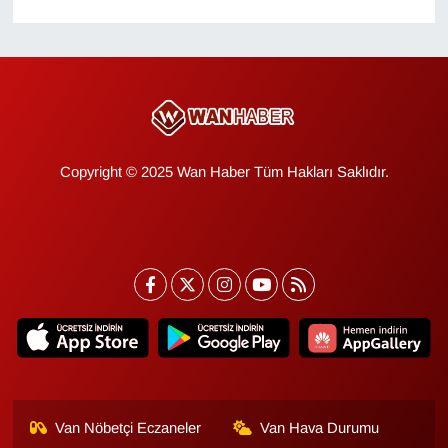
KURDÎ
MAGAZİN
MEDYA
ONE EKONOMİ
Copyright © 2025 Wan Haber Tüm Hakları Saklıdır.
POLİTİKA
Resmi İlanlar
RÖPORTAJ
SAĞLIK
Seri İlan
Van Nöbetçi Eczaneler
Van Hava Durumu