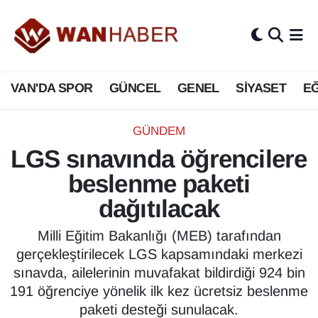
3.SAYFA
Van Nöbetçi Eczaneler
VAN'DA SPOR
GÜNCEL
GENEL
SİYASET
EĞ
ASAYİŞ
Van Hava Durumu
BİLİM VE TEKNOLOJİ
Van Namaz Vakitleri
GÜNDEM
LGS sınavında öğrencilere
Biyografi
Van Trafik Yoğunluk Haritası
beslenme paketi
Bölge Haberleri
Süper Lig Puan Durumu ve Fikstür
dağıtılacak
ÇEVRE
Tüm Manşetler
Milli Eğitim Bakanlığı (MEB) tarafından
gerçekleştirilecek LGS kapsamındaki merkezi
Deprem
Son Dakika Haberleri
sınavda, ailelerinin muvafakat bildirdiği 924 bin
191 öğrenciye yönelik ilk kez ücretsiz beslenme
Dernekler, Odalar
Haber Arşivi
paketi desteği sunulacak.