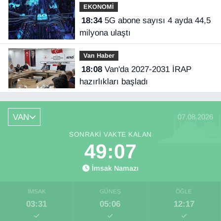
EKONOMİ
18:34
5G abone sayısı 4 ayda 44,5
milyona ulaştı
Van Haber
18:08
Van'da 2027-2031 İRAP
hazırlıkları başladı
VAN
07.08.2026
SONRAKI VAKTE KALAN
49:06
İmsak Namazı
İMSAK
GÜNEŞ
ÖĞLE
03:31
05:06
12:17