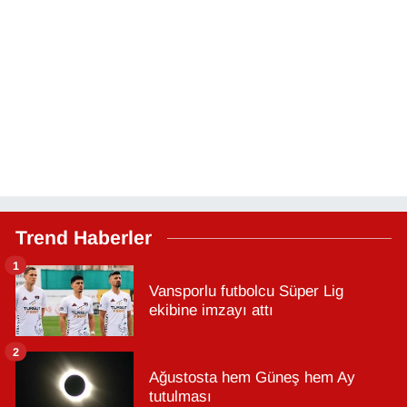
Trend Haberler
1
Vansporlu futbolcu Süper Lig
ekibine imzayı attı
2
Ağustosta hem Güneş hem Ay
tutulması