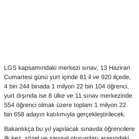
Gündem
Haber
HABERDE İNSAN
İngilizce
LGS kapsamındaki merkezi sınav, 13 Haziran
Cumartesi günü yurt içinde 81 il ve 920 ilçede,
Kadın
4 bin 244 binada 1 milyon 22 bin 104 öğrenci,
Kamu Alımları
yurt dışında ise 8 ülke ve 11 sınav merkezinde
554 öğrenci olmak üzere toplam 1 milyon 22
Kim Kimdir?
bin 658 adayın katılımıyla gerçekleştirilecek.
Kültür & Sanat
Bakanlıkça bu yıl yapılacak sınavda öğrencilere
ilk kez, sözel ve sayısal oturumları arasındaki