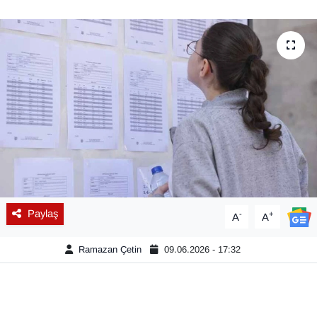
Diğer
DÜNYA
EĞİTİM
EKONOMİ
Eleman
Emlak
Paylaş
-
+
A
A
En çok konuşulanlar
Ramazan Çetin
09.06.2026 - 17:32
GENEL
Güncel