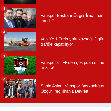
3
Vanspor Başkanı Özgür İreç İlhan
kimdir?
4
Van YYÜ Erciş yolu kavşağı 2 gün
trafiğe kapatılıyor
5
Vanspor'a TFF'den şok puan silme
cezası!
6
Şahin Aslan, Vanspor Başkanlığını
Özgür İreç İlhan'a Devretti