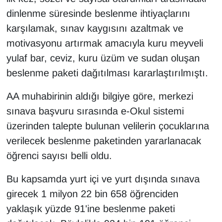
KURDÎ
dinlenme süresinde beslenme ihtiyaçlarını
karşılamak, sınav kaygısını azaltmak ve
MAGAZİN
motivasyonu artırmak amacıyla kuru meyveli
MEDYA
yulaf bar, ceviz, kuru üzüm ve sudan oluşan
beslenme paketi dağıtılması kararlaştırılmıştı.
ONE EKONOMİ
AA muhabirinin aldığı bilgiye göre, merkezi
POLİTİKA
sınava başvuru sırasında e-Okul sistemi
üzerinden talepte bulunan velilerin çocuklarına
Resmi İlanlar
verilecek beslenme paketinden yararlanacak
RÖPORTAJ
öğrenci sayısı belli oldu.
Bu kapsamda yurt içi ve yurt dışında sınava
SAĞLIK
girecek 1 milyon 22 bin 658 öğrenciden
Seri İlan
yaklaşık yüzde 91'ine beslenme paketi