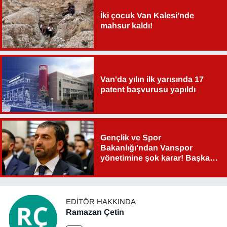
İki çocuk Van Kalesi'nde
mahsur kaldı!
Van'da yılın ilk yarısında 17
patent başvurusu yapıldı
Gençlik ve Spor
Bakanlığı'ndan Vanspor
yönetimine şok karar! Başkan
Şahin Aslan görevden alındı!
EDITÖR HAKKINDA
Ramazan Çetin