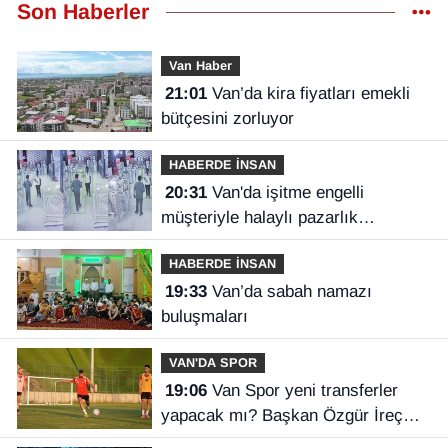
Son Haberler
Van Haber
21:01
Van’da kira fiyatları emekli
bütçesini zorluyor
HABERDE İNSAN
20:31
Van'da işitme engelli
müşteriyle halaylı pazarlık
gülümsetti
HABERDE İNSAN
19:33
Van’da sabah namazı
buluşmaları
VAN'DA SPOR
19:06
Van Spor yeni transferler
yapacak mı? Başkan Özgür İreç
İlhan açıkladı