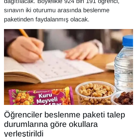
dağıtılacak. Böylelikle 924 bin 191 öğrenci,
Sinema - TV
sınavın iki oturumu arasında beslenme
paketinden faydalanmış olacak.
SİYASET
SPOR
TEBRİK
TEKNOLOJİ
Turizm
VAN'DA SPOR
Öğrenciler beslenme paketi talep
Vasıta
durumlarına göre okullara
YAŞAM
yerleştirildi