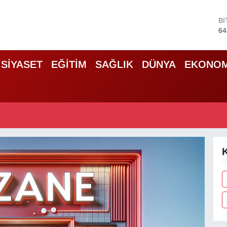
B
64
D
47
E
55
SİYASET
EĞİTİM
SAĞLIK
DÜNYA
EKONOM
S
64
G
65
B
13
K