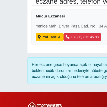
eczane adres, telefon 
Gündem
Mucur Eczanesi
Haber
Yenice Mah. Enver Paşa Cad. No : 34 A
HABERDE İNSAN
Yol Tarifi Al
0 (386) 812 45 88
İngilizce
Kadın
Her eczane gece boyunca açık olmayabilir,
beklenmedik durumlar nedeniyle nöbete ge
Kamu Alımları
eczanenin açık olduğunu telefon aracılığıyla
Kim Kimdir?
Kültür & Sanat