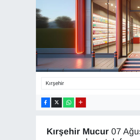
Diğer
DÜNYA
EĞİTİM
EKONOMİ
Eleman
Emlak
En çok konuşulanlar
GENEL
Kırşehir
Mucur
07 Ağu
Güncel