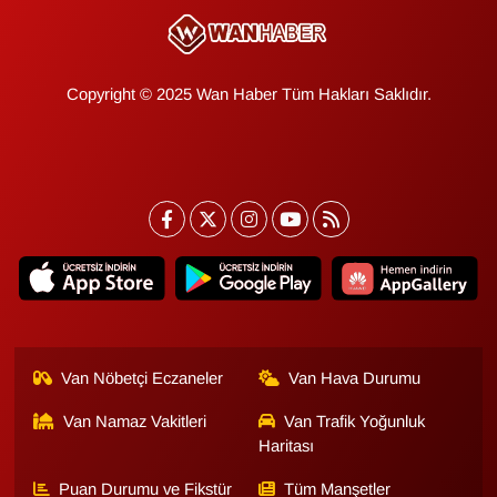
KURDÎ
MAGAZİN
Copyright © 2025 Wan Haber Tüm Hakları Saklıdır.
MEDYA
ONE EKONOMİ
POLİTİKA
Resmi İlanlar
RÖPORTAJ
Van Nöbetçi Eczaneler
Van Hava Durumu
SAĞLIK
Van Namaz Vakitleri
Van Trafik Yoğunluk
Haritası
Seri İlan
Puan Durumu ve Fikstür
Tüm Manşetler