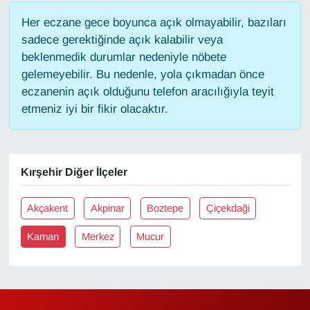
Her eczane gece boyunca açık olmayabilir, bazıları
Gündem
sadece gerektiğinde açık kalabilir veya
beklenmedik durumlar nedeniyle nöbete
Haber
gelemeyebilir. Bu nedenle, yola çıkmadan önce
eczanenin açık olduğunu telefon aracılığıyla teyit
HABERDE İNSAN
etmeniz iyi bir fikir olacaktır.
İngilizce
Kırşehir Diğer İlçeler
Kadın
Kamu Alımları
Akçakent
Akpinar
Boztepe
Çiçekdaği
Kaman
Merkez
Mucur
Kim Kimdir?
Kültür & Sanat