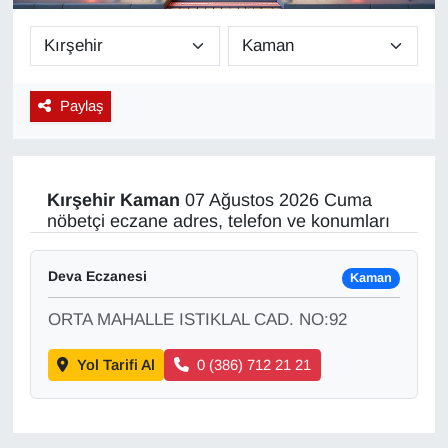
Diğer
DÜNYA
Paylaş
EĞİTİM
EKONOMİ
Kırşehir
Kaman
07 Ağustos 2026 Cuma
nöbetçi eczane adres, telefon ve konumları
Eleman
Deva Eczanesi
Kaman
Emlak
ORTA MAHALLE ISTIKLAL CAD. NO:92
En çok konuşulanlar
Yol Tarifi Al
0 (386) 712 21 21
GENEL
Güncel