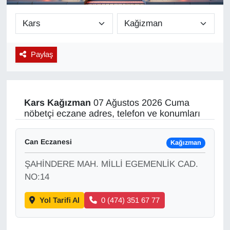
Diğer
DÜNYA
Paylaş
EĞİTİM
EKONOMİ
Kars
Kağızman
07 Ağustos 2026 Cuma
nöbetçi eczane adres, telefon ve konumları
Eleman
Can Eczanesi
Kağızman
Emlak
ŞAHİNDERE MAH. MİLLİ EGEMENLİK CAD.
En çok konuşulanlar
NO:14
Yol Tarifi Al
0 (474) 351 67 77
GENEL
Güncel