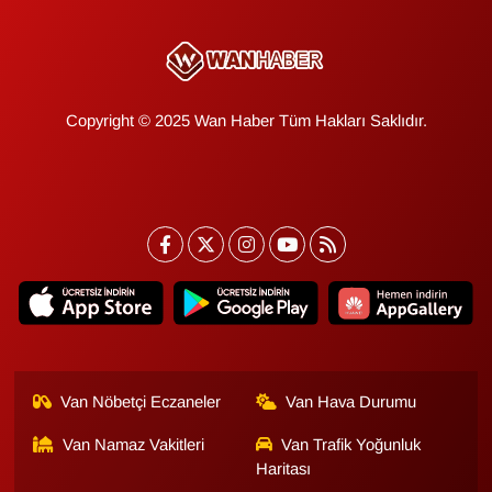
KURDÎ
MAGAZİN
MEDYA
Copyright © 2025 Wan Haber Tüm Hakları Saklıdır.
ONE EKONOMİ
POLİTİKA
Resmi İlanlar
RÖPORTAJ
SAĞLIK
Van Nöbetçi Eczaneler
Van Hava Durumu
Van Namaz Vakitleri
Van Trafik Yoğunluk
Seri İlan
Haritası