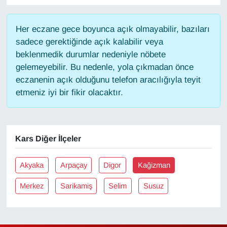
Gündem
Her eczane gece boyunca açık olmayabilir, bazıları
sadece gerektiğinde açık kalabilir veya
Haber
beklenmedik durumlar nedeniyle nöbete
gelemeyebilir. Bu nedenle, yola çıkmadan önce
HABERDE İNSAN
eczanenin açık olduğunu telefon aracılığıyla teyit
etmeniz iyi bir fikir olacaktır.
İngilizce
Kadın
Kars Diğer İlçeler
Kamu Alımları
Akyaka
Arpaçay
Digor
Kağizman
Kim Kimdir?
Merkez
Sarikamiş
Selim
Susuz
Kültür & Sanat