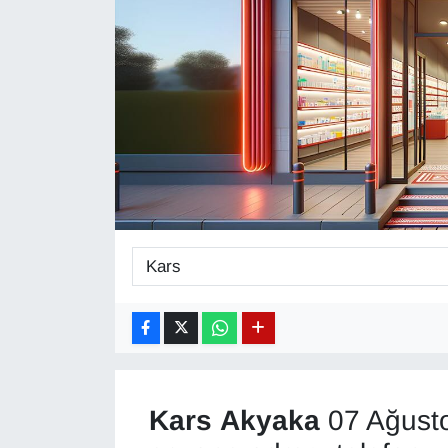
Diğer
DÜNYA
EĞİTİM
EKONOMİ
Eleman
Emlak
En çok konuşulanlar
GENEL
Kars
Akyaka
07 Ağust
Güncel