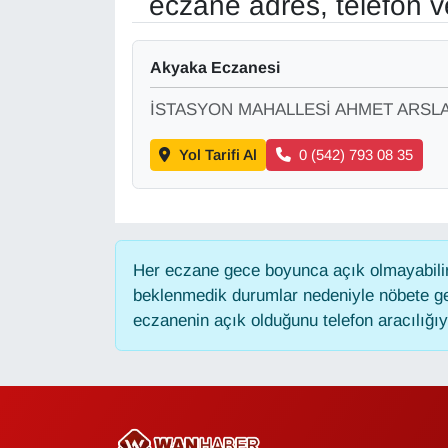
eczane adres, telefon 
Gündem
Akyaka Eczanesi
Haber
İSTASYON MAHALLESİ AHMET ARSLA
HABERDE İNSAN
Yol Tarifi Al
0 (542) 793 08 35
İngilizce
Kadın
Her eczane gece boyunca açık olmayabilir,
beklenmedik durumlar nedeniyle nöbete ge
Kamu Alımları
eczanenin açık olduğunu telefon aracılığıyla
Kim Kimdir?
Kültür & Sanat