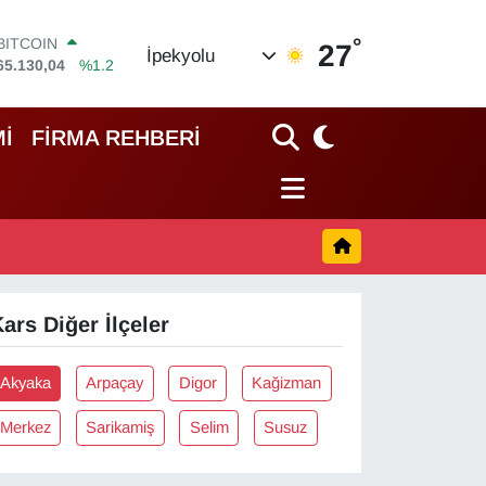
°
BITCOIN
27
İpekyolu
65.130,04
%1.2
DOLAR
47,7106
%0.17
EURO
İ
FİRMA REHBERİ
55,1652
%0.27
STERLİN
64,4046
%0.35
GRAM ALTIN
6618.49
%2.12
BİST100
13.773
%-19
ars Diğer İlçeler
Akyaka
Arpaçay
Digor
Kağizman
Merkez
Sarikamiş
Selim
Susuz