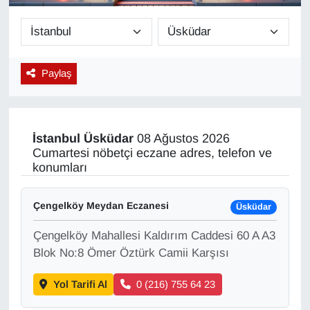
Diğer
DÜNYA
Paylaş
EĞİTİM
EKONOMİ
İstanbul
Üsküdar
08 Ağustos 2026
Cumartesi nöbetçi eczane adres, telefon ve
Eleman
konumları
Emlak
Çengelköy Meydan Eczanesi
Üsküdar
Çengelköy Mahallesi Kaldırım Caddesi 60 A A3
En çok konuşulanlar
Blok No:8 Ömer Öztürk Camii Karşısı
GENEL
Yol Tarifi Al
0 (216) 755 64 23
Güncel