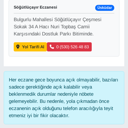
KURDÎ
Söğütlüçayır Eczanesi
Üsküdar
MAGAZİN
Bulgurlu Mahallesi Söğütlüçayır Çeşmesi
Sokak 34 A Hacı Nuri Topbaş Camii
MEDYA
Karşısındaki Dostluk Parkı Bitiminde.
ONE EKONOMİ
Yol Tarifi Al
0 (530) 526 48 83
POLİTİKA
Resmi İlanlar
Her eczane gece boyunca açık olmayabilir, bazıları
sadece gerektiğinde açık kalabilir veya
RÖPORTAJ
beklenmedik durumlar nedeniyle nöbete
gelemeyebilir. Bu nedenle, yola çıkmadan önce
SAĞLIK
eczanenin açık olduğunu telefon aracılığıyla teyit
etmeniz iyi bir fikir olacaktır.
Seri İlan