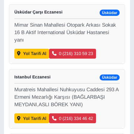
Üsküdar Çarşı Eczanesi
Üsküdar
Gündem
Mimar Sinan Mahallesi Otopark Arkası Sokak
Haber
16 B Aktif International Üsküdar Hastanesi
yanı
HABERDE İNSAN
Yol Tarifi Al
0 (216) 310 59 23
İngilizce
Kadın
Istanbul Eczanesi
Üsküdar
Muratreis Mahallesi Nuhkuyusu Caddesi 293 A
Kamu Alımları
Ermeni Mezarlığı Karşısı (BAĞLARBAŞI
MEYDANI,ASLI BÖREK YANI)
Kim Kimdir?
Yol Tarifi Al
0 (216) 334 46 42
Kültür & Sanat