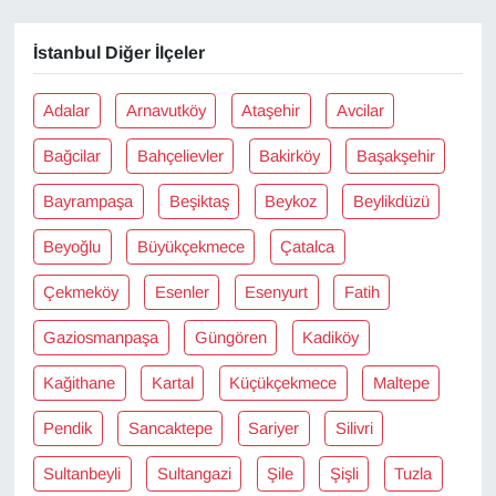
Sinema - TV
İstanbul Diğer İlçeler
SİYASET
Adalar
Arnavutköy
Ataşehir
Avcilar
SPOR
Bağcilar
Bahçelievler
Bakirköy
Başakşehir
TEBRİK
Bayrampaşa
Beşiktaş
Beykoz
Beylikdüzü
TEKNOLOJİ
Beyoğlu
Büyükçekmece
Çatalca
Çekmeköy
Esenler
Esenyurt
Fatih
Turizm
Gaziosmanpaşa
Güngören
Kadiköy
VAN'DA SPOR
Kağithane
Kartal
Küçükçekmece
Maltepe
Vasıta
Pendik
Sancaktepe
Sariyer
Silivri
YAŞAM
Sultanbeyli
Sultangazi
Şile
Şişli
Tuzla