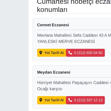
Cumartesi nöbetçi ecza
konumları
Gündem
Haber
Cennet Eczanesi
Mevlana Mahallesi Sefa Caddesi 43
HABERDE İNSAN
YANI,ESKİ MERVE ECZANESİ
İngilizce
Yol Tarifi Al
0 (212) 650 04 93
Kadın
Meydan Eczanesi
Kamu Alımları
Hürriyet Mahallesi Paşaçayırı Caddesi
Kim Kimdir?
Ocağı karşısı
Kültür & Sanat
Yol Tarifi Al
0 (212) 537 12 13