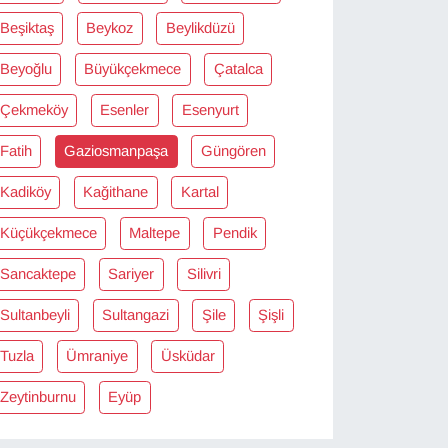
Beşiktaş
Beykoz
Beylikdüzü
Beyoğlu
Büyükçekmece
Çatalca
Çekmeköy
Esenler
Esenyurt
Fatih
Gaziosmanpaşa
Güngören
Kadiköy
Kağithane
Kartal
Küçükçekmece
Maltepe
Pendik
Sancaktepe
Sariyer
Silivri
Sultanbeyli
Sultangazi
Şile
Şişli
Tuzla
Ümraniye
Üsküdar
Zeytinburnu
Eyüp