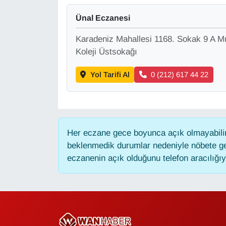
KURDÎ
Ünal Eczanesi
MAGAZİN
Karadeniz Mahallesi 1168. Sokak 9 A M
Koleji Üstsokağı
MEDYA
Yol Tarifi Al
0 (212) 617 44 22
ONE EKONOMİ
POLİTİKA
Resmi İlanlar
Her eczane gece boyunca açık olmayabilir,
beklenmedik durumlar nedeniyle nöbete ge
RÖPORTAJ
eczanenin açık olduğunu telefon aracılığıyla
SAĞLIK
Seri İlan