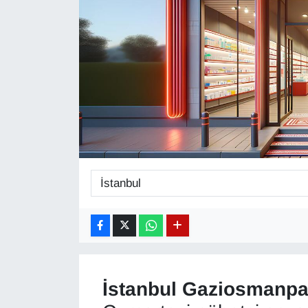
Diğer
DÜNYA
EĞİTİM
EKONOMİ
Eleman
Emlak
En çok konuşulanlar
GENEL
İstanbul
Gaziosmanpa
Güncel