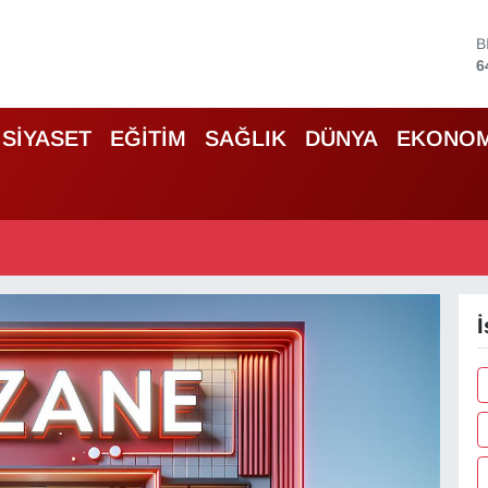
B
6
D
4
SİYASET
EĞİTİM
SAĞLIK
DÜNYA
EKONOM
5
S
6
G
6
B
1
İ