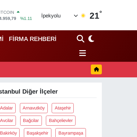
°
ITCOIN
21
İpekyolu
4.959,79
%1.11
OLAR
7,7436
%0.18
EURO
İ
FİRMA REHBERİ
5,2510
%0.32
TERLİN
4,4811
%0.38
RAM ALTIN
660.55
%0.03
İST100
3.779
%-14
stanbul Diğer İlçeler
Adalar
Arnavutköy
Ataşehir
Avcilar
Bağcilar
Bahçelievler
Bakirköy
Başakşehir
Bayrampaşa