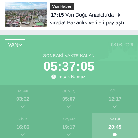
Van Haber
17:15
Van Doğu Anadolu'da ilk
sırada! Bakanlık verileri paylaştı…
VAN
08.08.2026
SONRAKI VAKTE KALAN
05:37:05
İmsak Namazı
İMSAK
GÜNEŞ
ÖĞLE
03:32
05:07
12:17
İKINDI
AKŞAM
YATSI
16:06
19:17
20:45