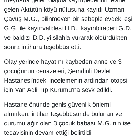
meydana gelen olayda kayınpederinin evine
gelen Aktütün köyü nüfusuna kayıtlı Uzman
Gündem
Çavuş M.G., bilinmeyen bir sebeple evdeki eşi
G.G. ile kayınvalidesi H.D., kayınbiraderi G.D.
Haber
ve baldızı D.D.'yi silahla vurarak öldürdükten
HABERDE İNSAN
sonra intihara teşebbüs etti.
Olay yerinde hayatını kaybeden anne ve 3
İngilizce
çocuğunun cenazeleri, Şemdinli Devlet
Kadın
Hastanesi’ndeki incelemenin ardından otopsi
için Van Adli Tıp Kurumu’na sevk edildi.
Kamu Alımları
Hastane önünde geniş güvenlik önlemi
Kim Kimdir?
alınırken, intihar teşebbüsünde bulunan ve
durumu ağır olan 3 çocuk babası M.G.'nin ise
Kültür & Sanat
tedavisinin devam ettiği belirtildi.