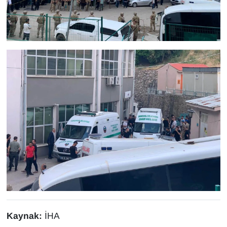
Sinema - TV
SİYASET
SPOR
TEBRİK
TEKNOLOJİ
Turizm
VAN'DA SPOR
Vasıta
YAŞAM
Kaynak:
İHA