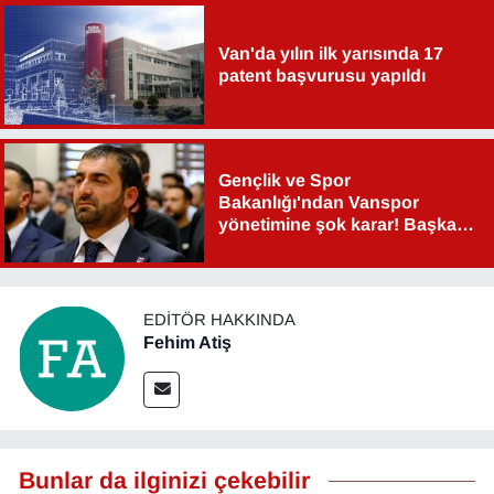
Van'da yılın ilk yarısında 17
patent başvurusu yapıldı
Gençlik ve Spor
Bakanlığı'ndan Vanspor
yönetimine şok karar! Başkan
Şahin Aslan görevden alındı!
EDITÖR HAKKINDA
Fehim Atiş
Bunlar da ilginizi çekebilir