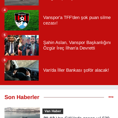
4
Vanspor'a TFF'den şok puan silme
cezası!
5
Şahin Aslan, Vanspor Başkanlığını
Özgür İreç İlhan'a Devretti
6
Van'da İller Bankası şoför alacak!
Son Haberler
Van Haber