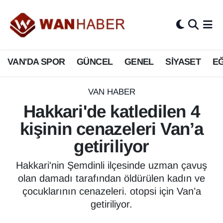
3.SAYFA
Van Nöbetçi Eczaneler
VAN'DA SPOR
GÜNCEL
GENEL
SİYASET
EĞ
ASAYİŞ
Van Hava Durumu
BİLİM VE TEKNOLOJİ
Van Namaz Vakitleri
VAN HABER
Hakkari'de katledilen 4
Biyografi
Van Trafik Yoğunluk Haritası
kişinin cenazeleri Van’a
Bölge Haberleri
Süper Lig Puan Durumu ve Fikstür
getiriliyor
ÇEVRE
Tüm Manşetler
Hakkari'nin Şemdinli ilçesinde uzman çavuş
olan damadı tarafından öldürülen kadın ve
Deprem
Son Dakika Haberleri
çocuklarının cenazeleri. otopsi için Van’a
getiriliyor.
Dernekler, Odalar
Haber Arşivi