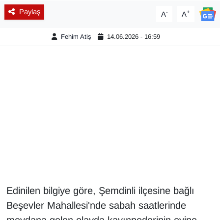
Paylaş
-
+
A
A
Diğer
Fehim Atiş
14.06.2026 - 16:59
DÜNYA
EĞİTİM
EKONOMİ
Eleman
Emlak
En çok konuşulanlar
Edinilen bilgiye göre, Şemdinli ilçesine bağlı
GENEL
Beşevler Mahallesi'nde sabah saatlerinde
Güncel