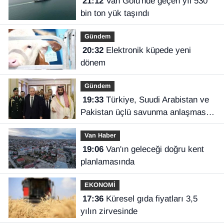
21:12
Van Gölü'nde geçen yıl 530
bin ton yük taşındı
Gündem
20:32
Elektronik küpede yeni
dönem
Gündem
19:33
Türkiye, Suudi Arabistan ve
Pakistan üçlü savunma anlaşması
imzaladı
Van Haber
19:06
Van'ın geleceği doğru kent
planlamasında
EKONOMİ
17:36
Küresel gıda fiyatları 3,5
yılın zirvesinde