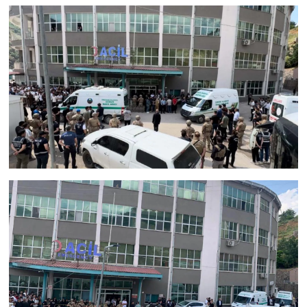
KURDÎ
MAGAZİN
MEDYA
ONE EKONOMİ
POLİTİKA
Resmi İlanlar
RÖPORTAJ
SAĞLIK
Seri İlan