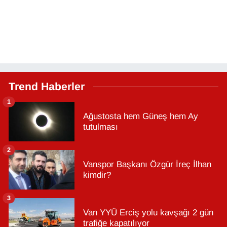
Trend Haberler
1
Ağustosta hem Güneş hem Ay
tutulması
2
Vanspor Başkanı Özgür İreç İlhan
kimdir?
3
Van YYÜ Erciş yolu kavşağı 2 gün
trafiğe kapatılıyor