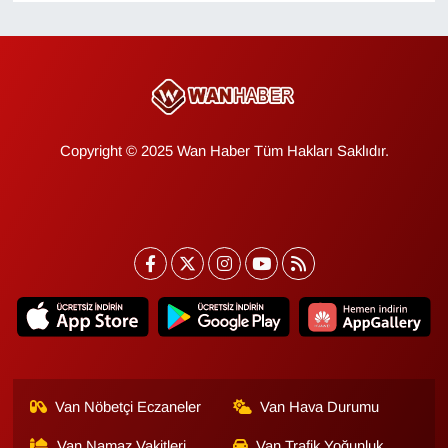
KURDÎ
MAGAZİN
MEDYA
Copyright © 2025 Wan Haber Tüm Hakları Saklıdır.
ONE EKONOMİ
POLİTİKA
Resmi İlanlar
RÖPORTAJ
SAĞLIK
Van Nöbetçi Eczaneler
Van Hava Durumu
Seri İlan
Van Namaz Vakitleri
Van Trafik Yoğunluk