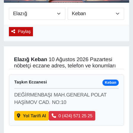
Diğer
DÜNYA
Paylaş
EĞİTİM
EKONOMİ
Elazığ
Keban
10 Ağustos 2026 Pazartesi
nöbetçi eczane adres, telefon ve konumları
Eleman
Taşkın Eczanesi
Keban
Emlak
DEĞİRMENBAŞI MAH.GENERAL POLAT
En çok konuşulanlar
HAŞİMOV CAD. NO:10
Yol Tarifi Al
0 (424) 571 25 25
GENEL
Güncel