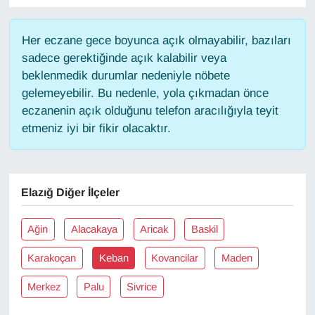
Gündem
Her eczane gece boyunca açık olmayabilir, bazıları
sadece gerektiğinde açık kalabilir veya
Haber
beklenmedik durumlar nedeniyle nöbete
gelemeyebilir. Bu nedenle, yola çıkmadan önce
HABERDE İNSAN
eczanenin açık olduğunu telefon aracılığıyla teyit
etmeniz iyi bir fikir olacaktır.
İngilizce
Kadın
Elazığ Diğer İlçeler
Kamu Alımları
Ağin
Alacakaya
Aricak
Baskil
Kim Kimdir?
Karakoçan
Keban
Kovancilar
Maden
Kültür & Sanat
Merkez
Palu
Sivrice