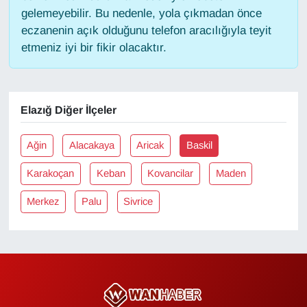
gelemeyebilir. Bu nedenle, yola çıkmadan önce
eczanenin açık olduğunu telefon aracılığıyla teyit
Gündem
etmeniz iyi bir fikir olacaktır.
Haber
HABERDE İNSAN
Elazığ Diğer İlçeler
İngilizce
Ağin
Alacakaya
Aricak
Baskil
Kadın
Karakoçan
Keban
Kovancilar
Maden
Merkez
Palu
Sivrice
Kamu Alımları
Kim Kimdir?
Kültür & Sanat