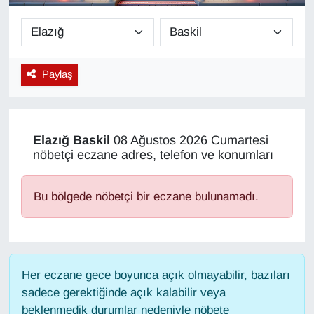
Diğer
DÜNYA
Paylaş
EĞİTİM
EKONOMİ
Elazığ
Baskil
08 Ağustos 2026 Cumartesi
nöbetçi eczane adres, telefon ve konumları
Eleman
Bu bölgede nöbetçi bir eczane bulunamadı.
Emlak
En çok konuşulanlar
Her eczane gece boyunca açık olmayabilir, bazıları
GENEL
sadece gerektiğinde açık kalabilir veya
beklenmedik durumlar nedeniyle nöbete
Güncel