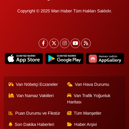
KURDÎ
Copyright © 2025 Wan Haber Tüm Hakları Saklıdır.
MAGAZİN
MEDYA
ONE EKONOMİ
POLİTİKA
Resmi İlanlar
Van Nöbetçi Eczaneler
Van Hava Durumu
RÖPORTAJ
Van Namaz Vakitleri
Van Trafik Yoğunluk
Haritası
SAĞLIK
Puan Durumu ve Fikstür
Tüm Manşetler
Seri İlan
Son Dakika Haberleri
Haber Arşivi