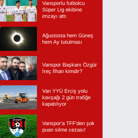
Vansporlu futbolcu
Süper Lig ekibine
imzayı attı
Ağustosta hem Güneş
hem Ay tutulması
Vanspor Başkanı Özgür
İreç İlhan kimdir?
Van YYÜ Erciş yolu
kavşağı 2 gün trafiğe
kapatılıyor
Vanspor'a TFF'den şok
puan silme cezası!