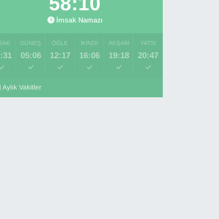
58:09
İmsak Namazı
SAK
GÜNEŞ
ÖĞLE
İKINDI
AKŞAM
YATSI
:31
05:06
12:17
16:06
19:18
20:47
Aylık Vakitler