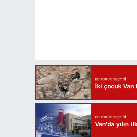
KURDÎ
MAGAZİN
MEDYA
ONE EKONOMİ
POLİTİKA
Resmi İlanlar
EDITÖRÜN SEÇTIĞI
İki çocuk Van 
RÖPORTAJ
SAĞLIK
EDITÖRÜN SEÇTIĞI
Van'da yılın i
Seri İlan