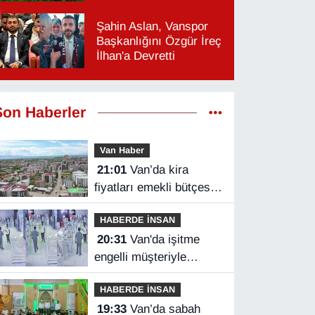
Şahin Aslan, Vanspor
Başkanlığını Özgür İreç
İlhan'a Devretti
Son Haberler
Van Haber
21:01
Van’da kira
fiyatları emekli bütçesini
zorluyor
HABERDE İNSAN
20:31
Van'da işitme
engelli müşteriyle
halaylı pazarlık
HABERDE İNSAN
gülümsetti
19:33
Van’da sabah