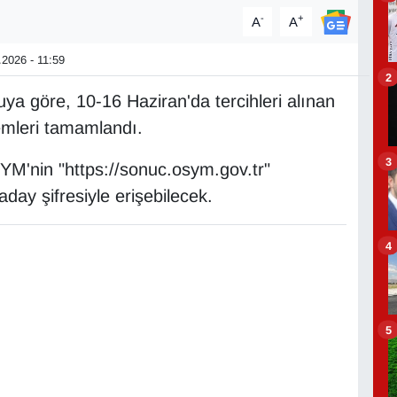
-
+
A
A
2026 - 11:59
2
ya göre, 10-16 Haziran'da tercihleri alınan
emleri tamamlandı.
3
YM'nin "https://sonuc.osym.gov.tr"
day şifresiyle erişebilecek.
4
5