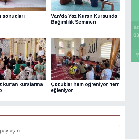
h sonuçları
Van'da Yaz Kuran Kursunda
Bağımlılık Semineri
İM
03
z kur'an kurslarına
Çocuklar hem öğreniyor hem
p
eğleniyor