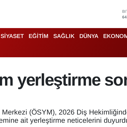
D
47
E
55
S
SİYASET
EĞİTİM
SAĞLIK
DÜNYA
EKONOM
64
G
65
B
13
B
m yerleştirme son
64
 Merkezi (ÖSYM), 2026 Diş Hekimliğinde
mine ait yerleştirme neticelerini duyurd