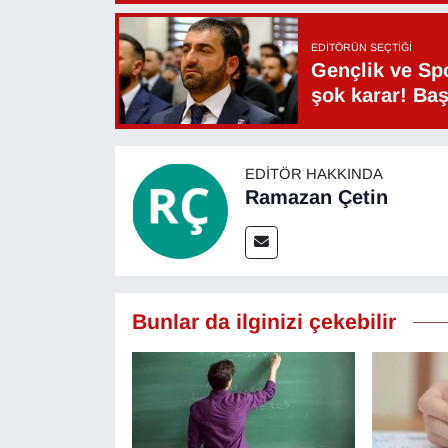
Sinema - TV
EDITÖRÜN SEÇTIĞI
SİYASET
Gençlik ve Sp
şok karar! Ba
SPOR
TEBRİK
EDITÖR HAKKINDA
Ramazan Çetin
TEKNOLOJİ
Turizm
Bunlar da ilginizi çekebilir
VAN'DA SPOR
Vasıta
YAŞAM