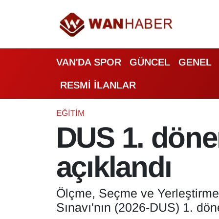
3.SAYFA
Van Nöbetçi Eczaneler
VAN'DA SPOR
GÜNCEL
GENEL
ASAYİŞ
Van Hava Durumu
RESMİ İLANLAR
BİLİM VE TEKNOLOJİ
Van Namaz Vakitleri
Biyografi
Van Trafik Yoğunluk Haritası
EĞİTİM
DUS 1. döne
Bölge Haberleri
Süper Lig Puan Durumu ve Fikstür
açıklandı
ÇEVRE
Tüm Manşetler
Deprem
Son Dakika Haberleri
Ölçme, Seçme ve Yerleştirme
Sınavı'nın (2026-DUS) 1. döne
Dernekler, Odalar
Haber Arşivi