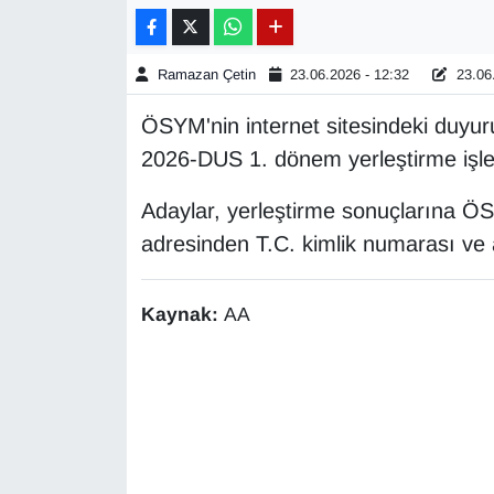
Gündem
Ramazan Çetin
23.06.2026 - 12:32
23.06.
Haber
ÖSYM'nin internet sitesindeki duyuru
2026-DUS 1. dönem yerleştirme işl
HABERDE İNSAN
Adaylar, yerleştirme sonuçlarına ÖS
İngilizce
adresinden T.C. kimlik numarası ve a
Kadın
Kaynak:
AA
Kamu Alımları
Kim Kimdir?
Kültür & Sanat