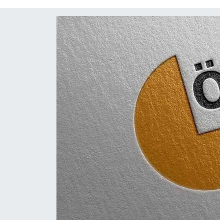
Diğer
DÜNYA
EĞİTİM
EKONOMİ
Eleman
Emlak
En çok konuşulanlar
GENEL
Güncel