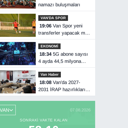
namazı buluşmaları
VAN'DA SPOR
19:06
Van Spor yeni
transferler yapacak mı?
Başkan Özgür İreç İlhan
EKONOMİ
açıkladı
18:34
5G abone sayısı
4 ayda 44,5 milyona
ulaştı
Van Haber
18:08
Van'da 2027-
2031 İRAP hazırlıkları
başladı
VAN
07.08.2026
SONRAKI VAKTE KALAN