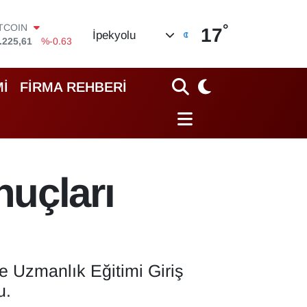
°
OLAR
17
İpekyolu
,6704
%0
URO
,0406
%-0.08
TERLİN
İ
FİRMA REHBERİ
,2143
%0
RAM ALTIN
10.40
%0.45
İST100
.799
%70
ITCOIN
uçları
.225,61
%-0.63
 Uzmanlık Eğitimi Giriş
u.