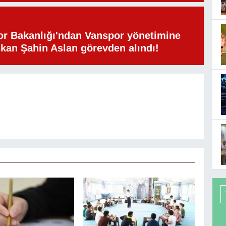
or Bakanlığı'ndan Vanspor yönetimine
şkan Şahin Aslan görevden alındı!