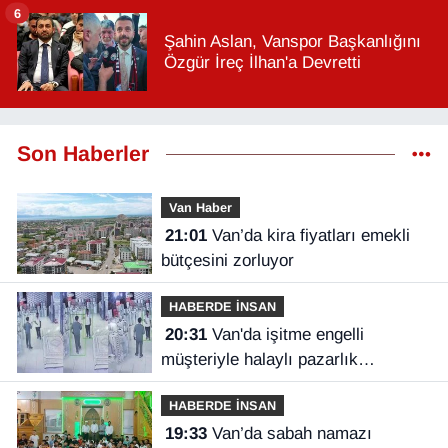
6
Şahin Aslan, Vanspor Başkanlığını
Özgür İreç İlhan'a Devretti
Son Haberler
Van Haber
21:01
Van’da kira fiyatları emekli
bütçesini zorluyor
HABERDE İNSAN
20:31
Van'da işitme engelli
müşteriyle halaylı pazarlık
gülümsetti
HABERDE İNSAN
19:33
Van’da sabah namazı