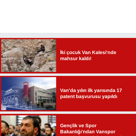
İki çocuk Van Kalesi'nde
mahsur kaldı!
Van'da yılın ilk yarısında 17
patent başvurusu yapıldı
Gençlik ve Spor
Bakanlığı'ndan Vanspor