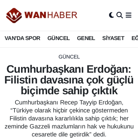
3.SAYFA
Van Nöbetçi Eczaneler
VAN'DA SPOR
GÜNCEL
GENEL
SİYASET
EĞ
ASAYİŞ
Van Hava Durumu
BİLİM VE TEKNOLOJİ
Van Namaz Vakitleri
GÜNCEL
Cumhurbaşkanı Erdoğan:
Biyografi
Van Trafik Yoğunluk Haritası
Filistin davasına çok güçlü
Bölge Haberleri
Süper Lig Puan Durumu ve Fikstür
biçimde sahip çıktık
ÇEVRE
Tüm Manşetler
Cumhurbaşkanı Recep Tayyip Erdoğan,
“Türkiye olarak hiçbir çekince göstermeden
Deprem
Son Dakika Haberleri
Filistin davasına kararlılıkla sahip çıktık; her
zeminde Gazzeli mazlumların hak ve hukukunu
Dernekler, Odalar
Haber Arşivi
cesaretle dile getirdik” dedi.