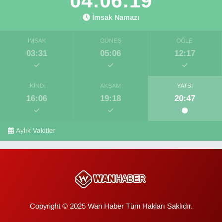
04:06:18
İmsak Namazı
İMSAK
GÜNEŞ
ÖĞLE
03:31
05:06
12:17
İKINDI
AKŞAM
YATSI
16:06
19:18
20:47
Aylık Vakitler
Copyright © 2025 Wan Haber Tüm Hakları Saklıdır.