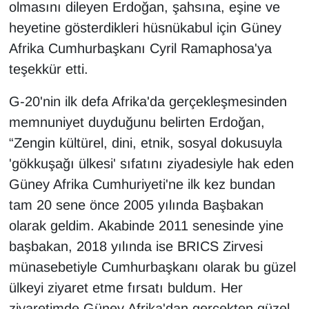
KURDÎ
olmasını dileyen Erdoğan, şahsına, eşine ve
heyetine gösterdikleri hüsnükabul için Güney
MAGAZİN
Afrika Cumhurbaşkanı Cyril Ramaphosa'ya
teşekkür etti.
MEDYA
G-20'nin ilk defa Afrika'da gerçekleşmesinden
ONE EKONOMİ
memnuniyet duyduğunu belirten Erdoğan,
“Zengin kültürel, dini, etnik, sosyal dokusuyla
POLİTİKA
'gökkuşağı ülkesi' sıfatını ziyadesiyle hak eden
Resmi İlanlar
Güney Afrika Cumhuriyeti'ne ilk kez bundan
tam 20 sene önce 2005 yılında Başbakan
RÖPORTAJ
olarak geldim. Akabinde 2011 senesinde yine
başbakan, 2018 yılında ise BRICS Zirvesi
SAĞLIK
münasebetiyle Cumhurbaşkanı olarak bu güzel
Seri İlan
ülkeyi ziyaret etme fırsatı buldum. Her
ziyaretimde Güney Afrika'dan gerçekten güzel