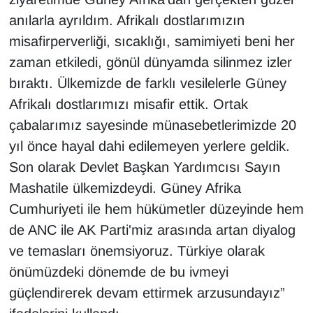
Sinema - TV
anılarla ayrıldım. Afrikalı dostlarımızın
misafirperverliği, sıcaklığı, samimiyeti beni her
SİYASET
zaman etkiledi, gönül dünyamda silinmez izler
bıraktı. Ülkemizde de farklı vesilelerle Güney
SPOR
Afrikalı dostlarımızı misafir ettik. Ortak
TEBRİK
çabalarımız sayesinde münasebetlerimizde 20
yıl önce hayal dahi edilemeyen yerlere geldik.
TEKNOLOJİ
Son olarak Devlet Başkan Yardımcısı Sayın
Mashatile ülkemizdeydi. Güney Afrika
Turizm
Cumhuriyeti ile hem hükümetler düzeyinde hem
VAN'DA SPOR
de ANC ile AK Parti'miz arasında artan diyalog
ve temasları önemsiyoruz. Türkiye olarak
Vasıta
önümüzdeki dönemde de bu ivmeyi
güçlendirerek devam ettirmek arzusundayız”
YAŞAM