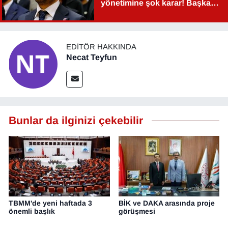
yönetimine şok karar! Başkan
Şahin Aslan görevden alındı!
EDITÖR HAKKINDA
Necat Teyfun
Bunlar da ilginizi çekebilir
TBMM'de yeni haftada 3
BİK ve DAKA arasında proje
önemli başlık
görüşmesi