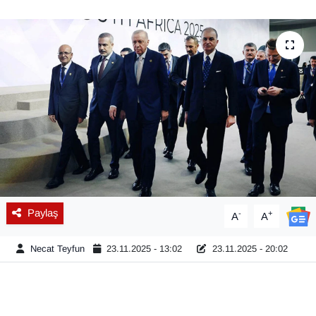
Diğer
DÜNYA
EĞİTİM
EKONOMİ
Eleman
Emlak
Paylaş
-
+
A
A
En çok konuşulanlar
Necat Teyfun
23.11.2025 - 13:02
23.11.2025 - 20:02
GENEL
Güncel