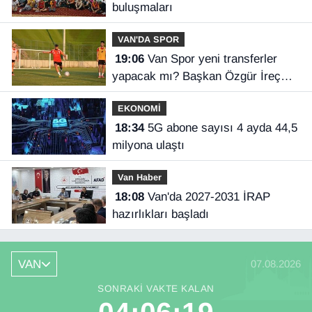
buluşmaları
VAN'DA SPOR
19:06
Van Spor yeni transferler
yapacak mı? Başkan Özgür İreç
İlhan açıkladı
EKONOMİ
18:34
5G abone sayısı 4 ayda 44,5
milyona ulaştı
Van Haber
18:08
Van'da 2027-2031 İRAP
hazırlıkları başladı
VAN
07.08.2026
SONRAKI VAKTE KALAN