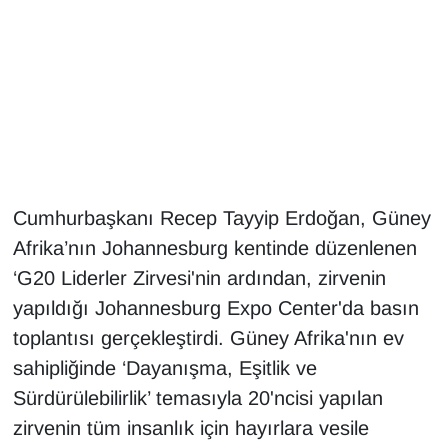
Gündem
Haber
HABERDE İNSAN
İngilizce
Cumhurbaşkanı Recep Tayyip Erdoğan, Güney
Afrika’nın Johannesburg kentinde düzenlenen
Kadın
‘G20 Liderler Zirvesi'nin ardından, zirvenin
Kamu Alımları
yapıldığı Johannesburg Expo Center'da basın
toplantısı gerçekleştirdi. Güney Afrika'nın ev
Kim Kimdir?
sahipliğinde ‘Dayanışma, Eşitlik ve
Sürdürülebilirlik’ temasıyla 20'ncisi yapılan
Kültür & Sanat
zirvenin tüm insanlık için hayırlara vesile