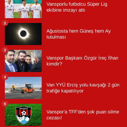
Vansporlu futbolcu Süper Lig
ekibine imzayı attı
2
Ağustosta hem Güneş hem Ay
tutulması
3
Vanspor Başkanı Özgür İreç İlhan
kimdir?
4
Van YYÜ Erciş yolu kavşağı 2 gün
trafiğe kapatılıyor
5
Vanspor'a TFF'den şok puan silme
cezası!