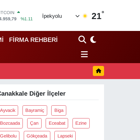
°
ITCOIN
21
İpekyolu
4.959,79
%1.11
OLAR
7,7436
%0.18
EURO
İ
FİRMA REHBERİ
5,2510
%0.32
TERLİN
4,4811
%0.38
RAM ALTIN
660.55
%0.03
İST100
3.779
%-14
anakkale Diğer İlçeler
Ayvacik
Bayramiç
Biga
Bozcaada
Çan
Eceabat
Ezine
Gelibolu
Gökçeada
Lapseki