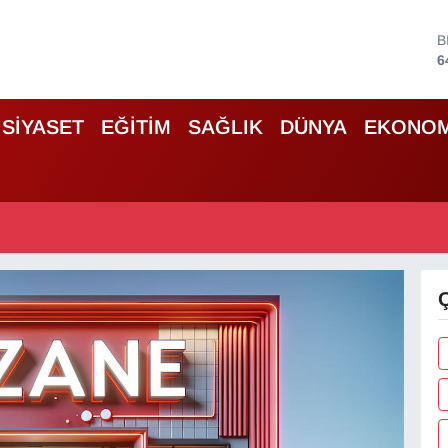
B
6
D
4
SİYASET
EĞİTİM
SAĞLIK
DÜNYA
EKONOM
5
S
6
G
6
B
1
Ç