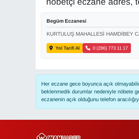
nöbetçi eczane adres, t
Gündem
Begüm Eczanesi
Haber
KURTULUŞ MAHALLESİ HAMDİBEY CA
HABERDE İNSAN
Yol Tarifi Al
0 (286) 773 11 17
İngilizce
Kadın
Her eczane gece boyunca açık olmayabilir,
beklenmedik durumlar nedeniyle nöbete ge
Kamu Alımları
eczanenin açık olduğunu telefon aracılığıyla
Kim Kimdir?
Kültür & Sanat