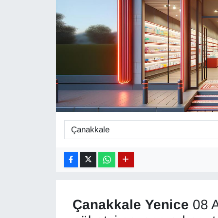
Diğer
DÜNYA
EĞİTİM
EKONOMİ
Eleman
Emlak
En çok konuşulanlar
GENEL
Çanakkale
Yenice
08 A
Güncel