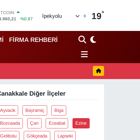
°
ITCOIN
19
İpekyolu
4.960,21
%0.87
OLAR
7,7436
%0.18
URO
İ
FİRMA REHBERİ
5,2510
%0.32
TERLİN
4,4811
%0.38
RAM ALTIN
660.55
%0.03
İST100
3.779
%-14
anakkale Diğer İlçeler
Ayvacik
Bayramiç
Biga
Bozcaada
Çan
Eceabat
Ezine
Gelibolu
Gökçeada
Lapseki