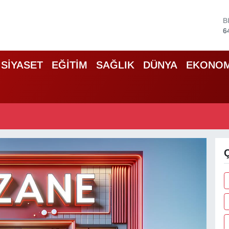
B
6
D
4
E
SİYASET
EĞİTİM
SAĞLIK
DÜNYA
EKONOM
5
S
6
G
6
B
1
Ç