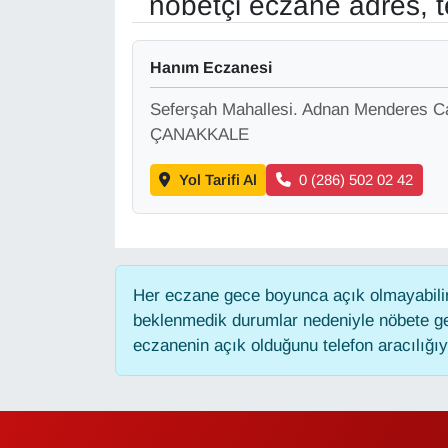
nöbetçi eczane adres, t
Gündem
Hanım Eczanesi
Haber
Seferşah Mahallesi. Adnan Menderes C
ÇANAKKALE
HABERDE İNSAN
Yol Tarifi Al
0 (286) 502 02 42
İngilizce
Kadın
Her eczane gece boyunca açık olmayabilir,
Kamu Alımları
beklenmedik durumlar nedeniyle nöbete ge
eczanenin açık olduğunu telefon aracılığıyla
Kim Kimdir?
Kültür & Sanat