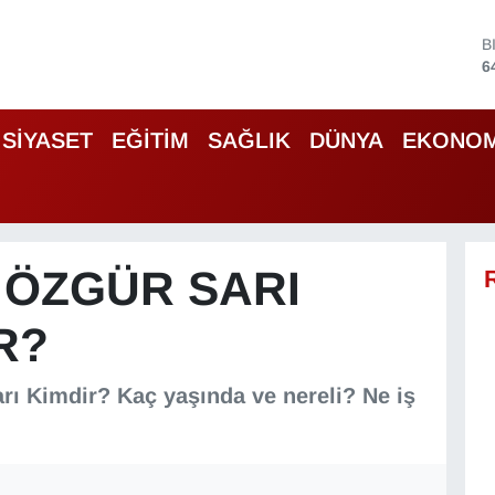
B
6
D
4
E
SİYASET
EĞİTİM
SAĞLIK
DÜNYA
EKONOM
5
S
6
G
6
B
 ÖZGÜR SARI
1
R?
arı Kimdir? Kaç yaşında ve nereli? Ne iş