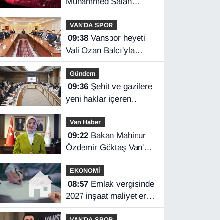
Muhammed Salah
coşkusu yaşandı
VAN'DA SPOR
09:38
Vanspor heyeti
Vali Ozan Balcı'yla
görüştü
Gündem
09:36
Şehit ve gazilere
yeni haklar içeren
kanun teklifi
Van Haber
komisyondan geçti
09:22
Bakan Mahinur
Özdemir Göktaş Van'a
geliyor
EKONOMİ
08:57
Emlak vergisinde
2027 inşaat maliyetleri
netleşti
VAN'DA SPOR