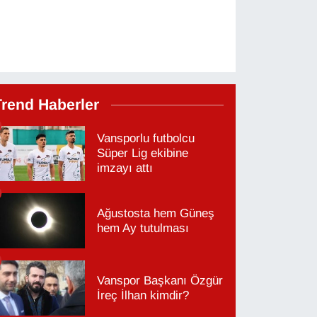
Trend Haberler
Vansporlu futbolcu
Süper Lig ekibine
imzayı attı
Ağustosta hem Güneş
hem Ay tutulması
Vanspor Başkanı Özgür
İreç İlhan kimdir?