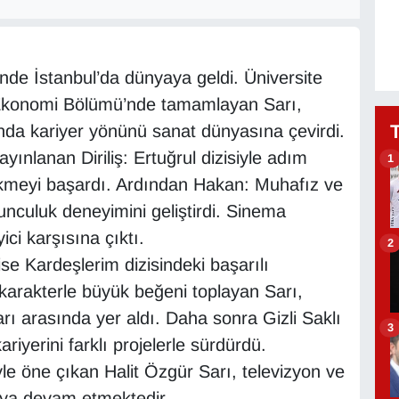
inde İstanbul’da dünyaya geldi. Üniversite
si Ekonomi Bölümü’nde tamamlayan Sarı,
nda kariyer yönünü sanat dünyasına çevirdi.
yınlanan Diriliş: Ertuğrul dizisiyle adım
1
ekmeyi başardı. Ardından Hakan: Muhafız ve
unculuk deneyimini geliştirdi. Sinema
ici karşısına çıktı.
2
ise Kardeşlerim dizisindeki başarılı
karakterle büyük beğeni toplayan Sarı,
ı arasında yer aldı. Daha sonra Gizli Saklı
3
riyerini farklı projelerle sürdürdü.
le öne çıkan Halit Özgür Sarı, televizyon ve
maya devam etmektedir.