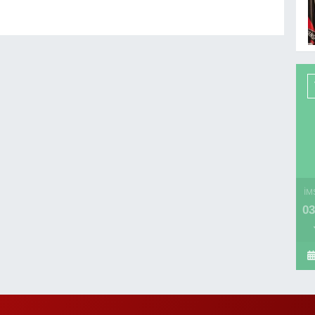
İM
03