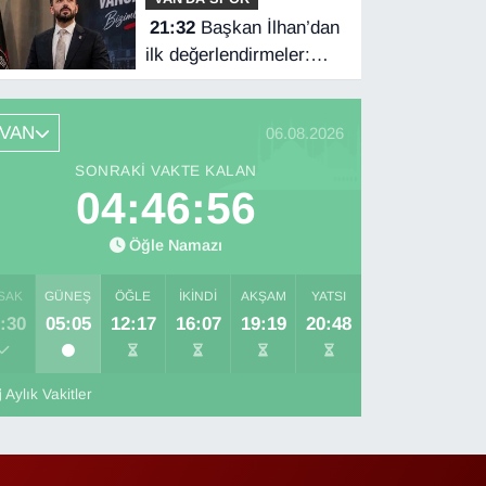
21:32
Başkan İlhan’dan
ilk değerlendirmeler:
Kongre kararı Vanspor’u
uçuruma
VAN
06.08.2026
sürükleyebilirdi!
SONRAKI VAKTE KALAN
04:46:55
Öğle Namazı
SAK
GÜNEŞ
ÖĞLE
İKINDI
AKŞAM
YATSI
:30
05:05
12:17
16:07
19:19
20:48
Aylık Vakitler