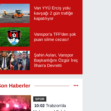
Van YYÜ Erciş yolu
kavşağı 2 gün trafiğe
kapatılıyor
Vanspor'a TFF'den şok
puan silme cezası!
Şahin Aslan, Vanspor
Başkanlığını Özgür İreç
İlhan'a Devretti
Son Haberler
SPOR
10:02
Trabzon'da