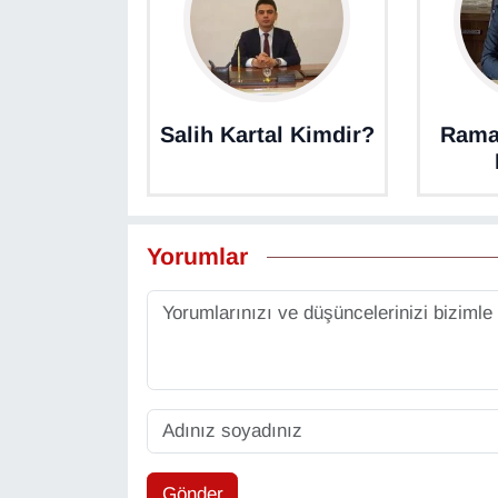
KURDÎ
MAGAZİN
MEDYA
Salih Kartal Kimdir?
Rama
ONE EKONOMİ
POLİTİKA
Yorumlar
Resmi İlanlar
RÖPORTAJ
SAĞLIK
Seri İlan
Gönder