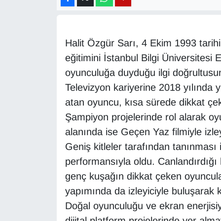
Diğer
Halit Özgür Sarı, 4 Ekim 1993 tarih
DÜNYA
eğitimini İstanbul Bilgi Üniversite
EĞİTİM
oyunculuğa duyduğu ilgi doğrultusu
Televizyon kariyerine 2018 yılında ya
EKONOMİ
atan oyuncu, kısa sürede dikkat ç
Şampiyon projelerinde rol alarak oy
Eleman
alanında ise Geçen Yaz filmiyle izley
Emlak
Geniş kitleler tarafından tanınması 
performansıyla oldu. Canlandırdığı 
En çok konuşulanlar
genç kuşağın dikkat çeken oyuncular
yapımında da izleyiciyle buluşarak ka
GENEL
Doğal oyunculuğu ve ekran enerjisiy
Güncel
dijital platform projelerinde yer al