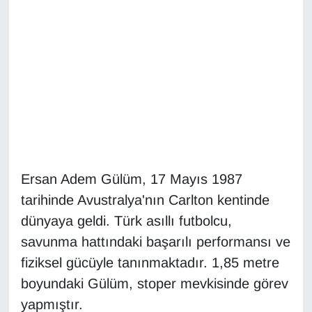
Diğer
DÜNYA
EĞİTİM
EKONOMİ
Eleman
Ersan Adem Gülüm, 17 Mayıs 1987
tarihinde Avustralya'nın Carlton kentinde
Emlak
dünyaya geldi. Türk asıllı futbolcu,
En çok konuşulanlar
savunma hattındaki başarılı performansı ve
fiziksel gücüyle tanınmaktadır. 1,85 metre
GENEL
boyundaki Gülüm, stoper mevkisinde görev
yapmıştır.
Güncel