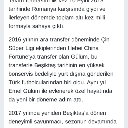
Takım formasını ilk kez 10 Eylül 2013
Sinema - TV
tarihinde Romanya karşısında giydi ve
ilerleyen dönemde toplam altı kez milli
SİYASET
formayla sahaya çıktı.
SPOR
2016 yılının ara transfer döneminde Çin
Süper Ligi ekiplerinden Hebei China
TEBRİK
Fortune'ya transfer olan Gülüm, bu
TEKNOLOJİ
transferle Beşiktaş tarihinin en yüksek
bonservis bedeliyle yurt dışına gönderilen
Turizm
Türk futbolcularından biri oldu. Aynı yıl
Emel Gülüm ile evlenerek özel hayatında
VAN'DA SPOR
da yeni bir döneme adım attı.
Vasıta
2017 yılında yeniden Beşiktaş'a dönen
deneyimli savunmacı, sezonun devamında
YAŞAM