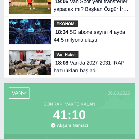
19:06
Van Spor yeni transferler
yapacak mı? Başkan Özgür İreç
İlhan açıkladı
EKONOMİ
18:34
5G abone sayısı 4 ayda
44,5 milyona ulaştı
Van Haber
18:08
Van'da 2027-2031 İRAP
hazırlıkları başladı
VAN
06.08.2026
SONRAKI VAKTE KALAN
41:10
Akşam Namazı