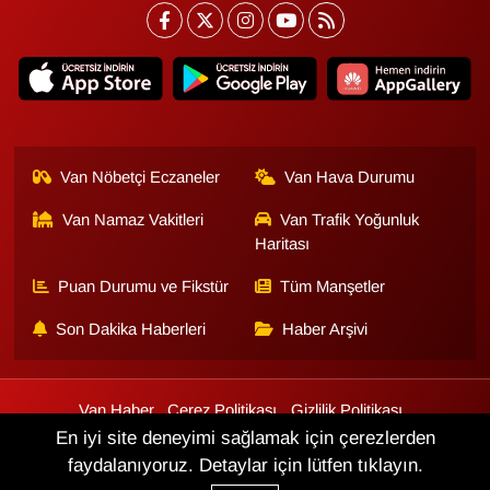
Van Nöbetçi Eczaneler
Van Hava Durumu
Van Namaz Vakitleri
Van Trafik Yoğunluk
Haritası
Puan Durumu ve Fikstür
Tüm Manşetler
Son Dakika Haberleri
Haber Arşivi
Van Haber
Çerez Politikası
Gizlilik Politikası
Üyelik Sözleşmesi
Veri Politikası
Künye
İletişim
En iyi site deneyimi sağlamak için çerezlerden
faydalanıyoruz. Detaylar için lütfen tıklayın.