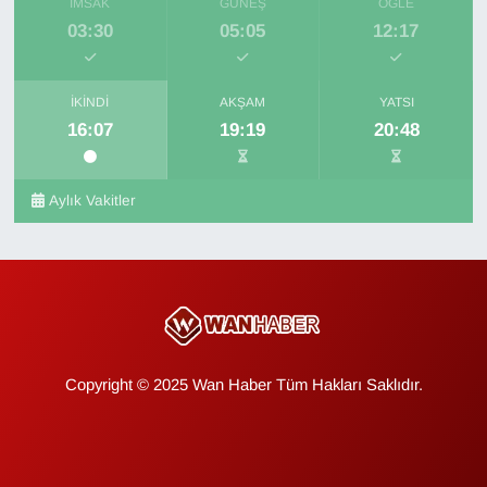
İMSAK
GÜNEŞ
ÖĞLE
03:30
05:05
12:17
İKINDI
AKŞAM
YATSI
16:07
19:19
20:48
Aylık Vakitler
Copyright © 2025 Wan Haber Tüm Hakları Saklıdır.