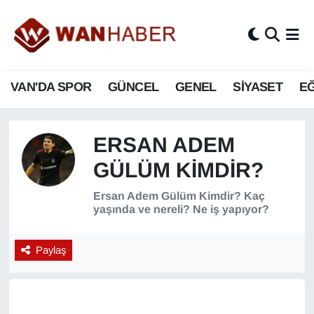
3.SAYFA
Van Nöbetçi Eczaneler
VAN'DA SPOR
GÜNCEL
GENEL
SİYASET
EĞ
ASAYİŞ
Van Hava Durumu
BİLİM VE TEKNOLOJİ
Van Namaz Vakitleri
ERSAN ADEM
Biyografi
Van Trafik Yoğunluk Haritası
GÜLÜM KIMDIR?
Bölge Haberleri
Süper Lig Puan Durumu ve Fikstür
Ersan Adem Gülüm Kimdir? Kaç
yaşında ve nereli? Ne iş yapıyor?
ÇEVRE
Tüm Manşetler
Paylaş
Deprem
Son Dakika Haberleri
Dernekler, Odalar
Haber Arşivi