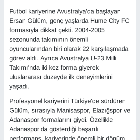
Futbol kariyerine Avustralya'da başlayan
Gündem
Ersan Gülüm, genç yaşlarda Hume City FC
formasıyla dikkat çekti. 2004-2005
Haber
sezonunda takımının önemli
HABERDE İNSAN
oyuncularından biri olarak 22 karşılaşmada
görev aldı. Ayrıca Avustralya U-23 Milli
İngilizce
Takımı'nda iki kez forma giyerek
uluslararası düzeyde ilk deneyimlerini
Kadın
yaşadı.
Kamu Alımları
Profesyonel kariyerini Türkiye'de sürdüren
Gülüm, sırasıyla Manisaspor, Elazığspor ve
Kim Kimdir?
Adanaspor formalarını giydi. Özellikle
Kültür & Sanat
Adanaspor'da gösterdiği başarılı
performans, kariyerinde önemli bir dönüm