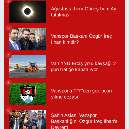
2
Ağustosta hem Güneş hem Ay
tutulması
3
Vanspor Başkanı Özgür İreç
İlhan kimdir?
4
Van YYÜ Erciş yolu kavşağı 2
gün trafiğe kapatılıyor
5
Vanspor'a TFF'den şok puan
silme cezası!
6
Şahin Aslan, Vanspor
Başkanlığını Özgür İreç İlhan'a
Devretti