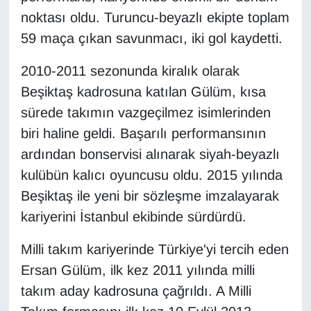
KURDÎ
noktası oldu. Turuncu-beyazlı ekipte toplam
59 maça çıkan savunmacı, iki gol kaydetti.
MAGAZİN
2010-2011 sezonunda kiralık olarak
MEDYA
Beşiktaş kadrosuna katılan Gülüm, kısa
ONE EKONOMİ
sürede takımın vazgeçilmez isimlerinden
biri haline geldi. Başarılı performansının
POLİTİKA
ardından bonservisi alınarak siyah-beyazlı
kulübün kalıcı oyuncusu oldu. 2015 yılında
Resmi İlanlar
Beşiktaş ile yeni bir sözleşme imzalayarak
kariyerini İstanbul ekibinde sürdürdü.
RÖPORTAJ
Milli takım kariyerinde Türkiye'yi tercih eden
SAĞLIK
Ersan Gülüm, ilk kez 2011 yılında milli
Seri İlan
takım aday kadrosuna çağrıldı. A Milli