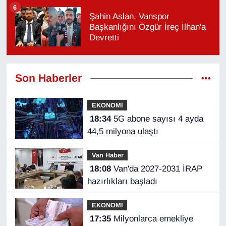
6
Şahin Aslan, Vanspor
Başkanlığını Özgür İreç İlhan'a
Devretti
Son Haberler
EKONOMİ
18:34
5G abone sayısı 4 ayda
44,5 milyona ulaştı
Van Haber
18:08
Van'da 2027-2031 İRAP
hazırlıkları başladı
EKONOMİ
17:35
Milyonlarca emekliye