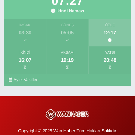
07:26
İkindi Namazı
İMSAK
GÜNEŞ
ÖĞLE
03:30
05:05
12:17
İKINDI
AKŞAM
YATSI
16:07
19:19
20:48
Aylık Vakitler
Copyright © 2025 Wan Haber Tüm Hakları Saklıdır.