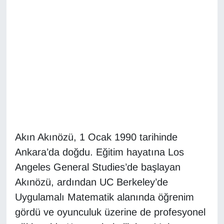
Diğer
DÜNYA
EĞİTİM
EKONOMİ
Eleman
Akın Akınözü, 1 Ocak 1990 tarihinde
Emlak
Ankara’da doğdu. Eğitim hayatına Los
Angeles General Studies’de başlayan
En çok konuşulanlar
Akınözü, ardından UC Berkeley’de
GENEL
Uygulamalı Matematik alanında öğrenim
gördü ve oyunculuk üzerine de profesyonel
Güncel