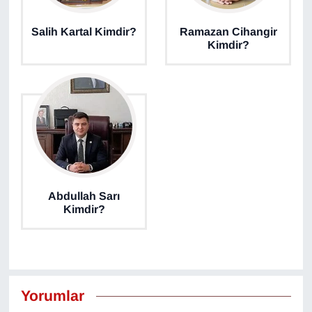
KURDÎ
Salih Kartal Kimdir?
Ramazan Cihangir
MAGAZİN
Kimdir?
MEDYA
ONE EKONOMİ
POLİTİKA
Resmi İlanlar
Abdullah Sarı
Kimdir?
RÖPORTAJ
SAĞLIK
Seri İlan
Yorumlar