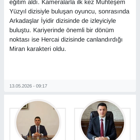
eğitim aldı. Kameralarla ilk kez Muhteşem
Yüzyıl dizisiyle buluşan oyuncu, sonrasında
Gündem
Arkadaşlar İyidir dizisinde de izleyiciyle
buluştu. Kariyerinde önemli bir dönüm
Haber
noktası ise Hercai dizisinde canlandırdığı
HABERDE İNSAN
Miran karakteri oldu.
İngilizce
Kadın
13.05.2026 - 09:17
Kamu Alımları
Kim Kimdir?
Kültür & Sanat