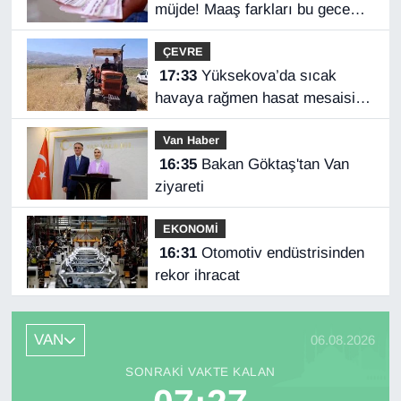
müjde! Maaş farkları bu gece
hesaplarda
ÇEVRE
17:33
Yüksekova’da sıcak
havaya rağmen hasat mesaisi
başladı
Van Haber
16:35
Bakan Göktaş'tan Van
ziyareti
EKONOMİ
16:31
Otomotiv endüstrisinden
rekor ihracat
VAN
06.08.2026
SONRAKI VAKTE KALAN