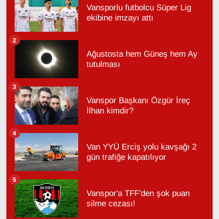
Vansporlu futbolcu Süper Lig
ekibine imzayı attı
2
Ağustosta hem Güneş hem Ay
tutulması
3
Vanspor Başkanı Özgür İreç
İlhan kimdir?
4
Van YYÜ Erciş yolu kavşağı 2
gün trafiğe kapatılıyor
5
Vanspor'a TFF'den şok puan
silme cezası!