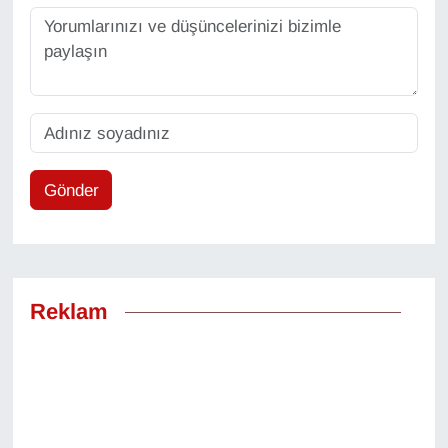
Sinema - TV
SİYASET
SPOR
TEBRİK
Gönder
TEKNOLOJİ
Turizm
Reklam
VAN'DA SPOR
Vasıta
YAŞAM