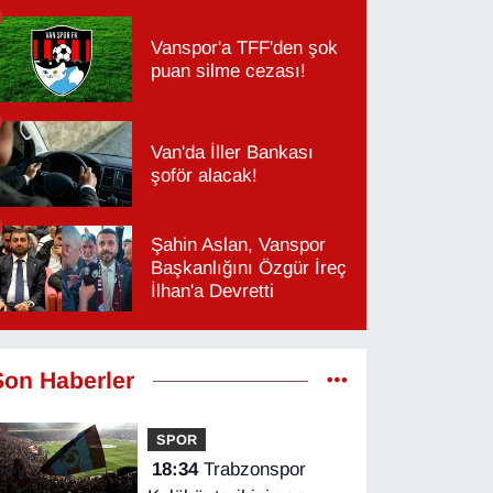
Vanspor'a TFF'den şok
puan silme cezası!
Van'da İller Bankası
şoför alacak!
Şahin Aslan, Vanspor
Başkanlığını Özgür İreç
İlhan'a Devretti
Son Haberler
SPOR
18:34
Trabzonspor