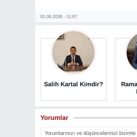
KURDÎ
01.06.2026 - 11:07
MAGAZİN
MEDYA
ONE EKONOMİ
POLİTİKA
Resmi İlanlar
Salih Kartal Kimdir?
Rama
RÖPORTAJ
SAĞLIK
Yorumlar
Seri İlan