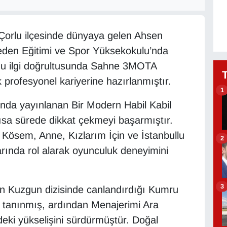
 Çorlu ilçesinde dünyaya gelen Ahsen
Beden Eğitimi ve Spor Yüksekokulu’nda
u ilgi doğrultusunda Sahne 3MOTA
 profesyonel kariyerine hazırlanmıştır.
1
lında yayınlanan Bir Modern Habil Kabil
kısa sürede dikkat çekmeyi başarmıştır.
Kösem, Anne, Kızlarım İçin ve İstanbullu
2
arında rol alarak oyunculuk deneyimini
3
n Kuzgun dizisinde canlandırdığı Kumru
an tanınmış, ardından Menajerimi Ara
deki yükselişini sürdürmüştür. Doğal