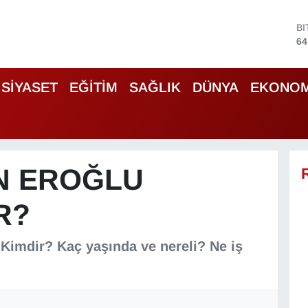
B
64
D
47
E
SİYASET
EĞİTİM
SAĞLIK
DÜNYA
EKONOM
55
S
64
G
66
B
N EROĞLU
13
R?
Kimdir? Kaç yaşında ve nereli? Ne iş