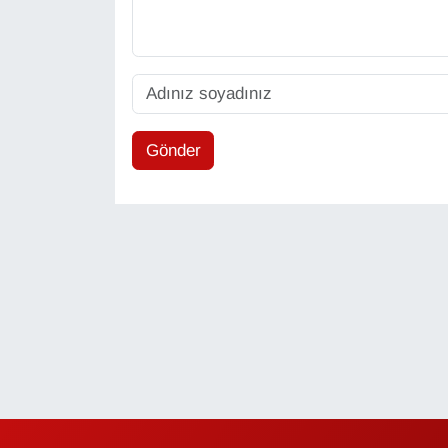
Sinema - TV
SİYASET
SPOR
Gönder
TEBRİK
TEKNOLOJİ
Turizm
VAN'DA SPOR
Vasıta
YAŞAM