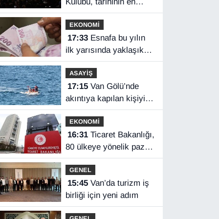
Kulübü, tarihinin en
yüksek kombine
EKONOMİ
satışını yaptı
17:33
Esnafa bu yılın
ilk yarısında yaklaşık
75 milyar lira finansman
ASAYİŞ
17:15
Van Gölü’nde
akıntıya kapılan kişiyi
sahil güvenlik ekipleri
EKONOMİ
kurtardı
16:31
Ticaret Bakanlığı,
80 ülkeye yönelik pazar
araştırması hazırladı
GENEL
15:45
Van’da turizm iş
birliği için yeni adım
GENEL