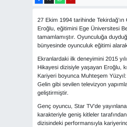
Diğer
27 Ekim 1994 tarihinde Tekirdağ’ın
DÜNYA
Eroğlu, eğitimini Ege Üniversitesi 
tamamlamıştır. Oyunculuğa duyduğ
EĞİTİM
bünyesinde oyunculuk eğitimi alarak
EKONOMİ
Ekranlardaki ilk deneyimini 2015 yı
Hikayesi dizisiyle yaşayan Eroğlu, 
Eleman
Kariyeri boyunca Muhteşem Yüzyıl: 
Emlak
Gelin gibi sevilen televizyon yapıml
geliştirmiştir.
En çok konuşulanlar
Genç oyuncu, Star TV’de yayınlana
GENEL
karakteriyle geniş kitleler tarafınd
dizisindeki performansıyla kariyerin
Güncel