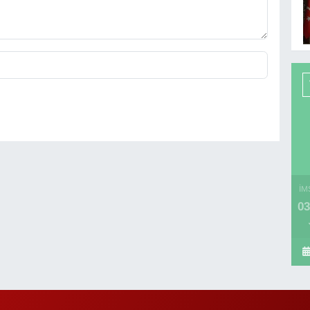
İM
03