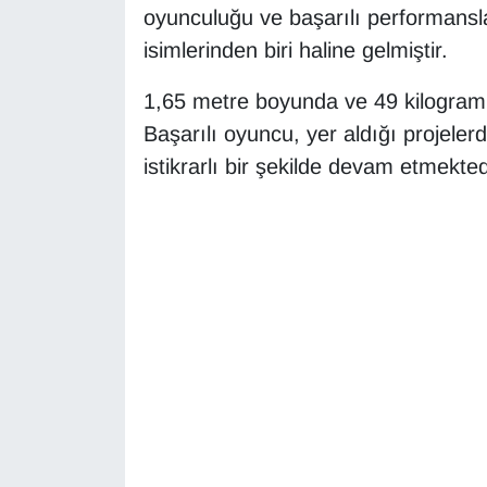
oyunculuğu ve başarılı performansla
isimlerinden biri haline gelmiştir.
Gündem
1,65 metre boyunda ve 49 kilogram
Haber
Başarılı oyuncu, yer aldığı projelerd
HABERDE İNSAN
istikrarlı bir şekilde devam etmekted
İngilizce
Kadın
Kamu Alımları
Kim Kimdir?
Kültür & Sanat