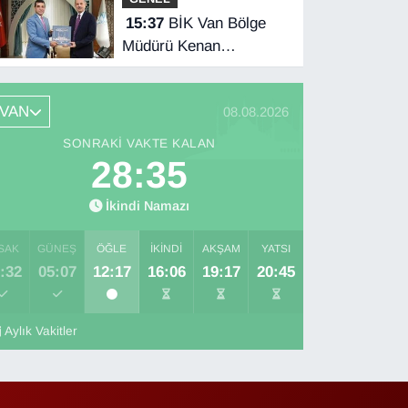
15:37
BİK Van Bölge
Müdürü Kenan
Tokgöz’den Hakkâri
ziyareti
VAN
08.08.2026
SONRAKI VAKTE KALAN
28:35
İkindi Namazı
SAK
GÜNEŞ
ÖĞLE
İKINDI
AKŞAM
YATSI
:32
05:07
12:17
16:06
19:17
20:45
Aylık Vakitler