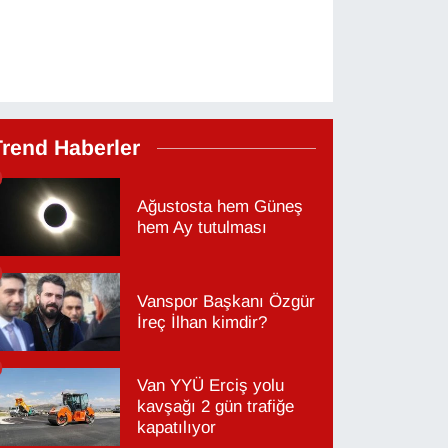
Trend Haberler
Ağustosta hem Güneş
hem Ay tutulması
Vanspor Başkanı Özgür
İreç İlhan kimdir?
Van YYÜ Erciş yolu
kavşağı 2 gün trafiğe
kapatılıyor