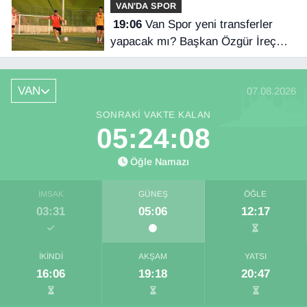
VAN'DA SPOR
19:06
Van Spor yeni transferler
yapacak mı? Başkan Özgür İreç
İlhan açıkladı
VAN
07.08.2026
SONRAKI VAKTE KALAN
05:24:08
Öğle Namazı
İMSAK
GÜNEŞ
ÖĞLE
03:31
05:06
12:17
İKINDI
AKŞAM
YATSI
16:06
19:18
20:47