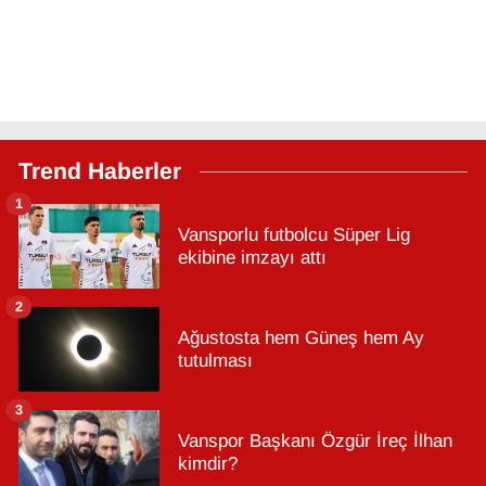
Trend Haberler
1
Vansporlu futbolcu Süper Lig
ekibine imzayı attı
2
Ağustosta hem Güneş hem Ay
tutulması
3
Vanspor Başkanı Özgür İreç İlhan
kimdir?