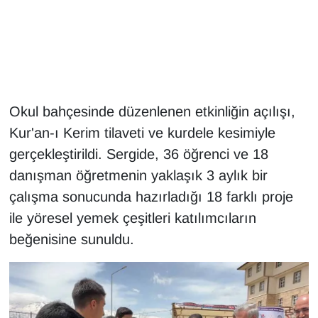
Gündem
Haber
HABERDE İNSAN
Okul bahçesinde düzenlenen etkinliğin açılışı,
Kur'an-ı Kerim tilaveti ve kurdele kesimiyle
İngilizce
gerçekleştirildi. Sergide, 36 öğrenci ve 18
danışman öğretmenin yaklaşık 3 aylık bir
Kadın
çalışma sonucunda hazırladığı 18 farklı proje
Kamu Alımları
ile yöresel yemek çeşitleri katılımcıların
beğenisine sunuldu.
Kim Kimdir?
Kültür & Sanat