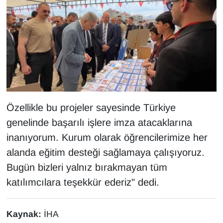
Sinema - TV
SİYASET
SPOR
TEBRİK
Özellikle bu projeler sayesinde Türkiye
TEKNOLOJİ
genelinde başarılı işlere imza atacaklarına
Turizm
inanıyorum. Kurum olarak öğrencilerimize her
alanda eğitim desteği sağlamaya çalışıyoruz.
VAN'DA SPOR
Bugün bizleri yalnız bırakmayan tüm
katılımcılara teşekkür ederiz" dedi.
Vasıta
YAŞAM
Kaynak:
İHA