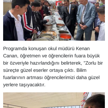
KURDÎ
MAGAZİN
MEDYA
ONE EKONOMİ
Programda konuşan okul müdürü Kenan
POLİTİKA
Canan, öğretmen ve öğrencilerin fuara büyük
bir özveriyle hazırlandığını belirterek, "Zorlu bir
Resmi İlanlar
süreçte güzel eserler ortaya çıktı. Bilim
RÖPORTAJ
fuarlarının artması öğrencilerimizi daha güzel
yerlere taşıyacaktır.
SAĞLIK
Seri İlan