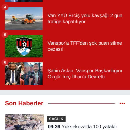
4
Van YYÜ Erciş yolu kavşağı 2 gün
trafiğe kapatılıyor
5
Vanspor'a TFF'den şok puan silme
cezası!
6
Şahin Aslan, Vanspor Başkanlığını
Özgür İreç İlhan'a Devretti
Son Haberler
SAĞLIK
09:36
Yüksekova'da 100 yataklı