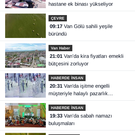
hastane ek binası yükseliyor
ÇEVRE
09:17
Van Gölü sahili yeşile
büründü
Van Haber
21:01
Van’da kira fiyatları emekli
bütçesini zorluyor
HABERDE İNSAN
20:31
Van'da işitme engelli
müşteriyle halaylı pazarlık
gülümsetti
HABERDE İNSAN
19:33
Van’da sabah namazı
buluşmaları