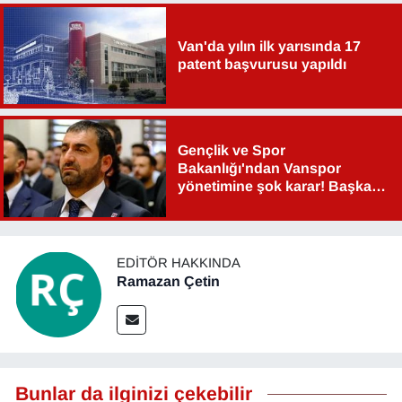
Van'da yılın ilk yarısında 17
patent başvurusu yapıldı
Gençlik ve Spor
Bakanlığı'ndan Vanspor
yönetimine şok karar! Başkan
Şahin Aslan görevden alındı!
EDITÖR HAKKINDA
Ramazan Çetin
Bunlar da ilginizi çekebilir