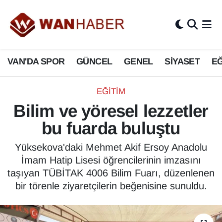
3.SAYFA
Van Nöbetçi Eczaneler
VAN'DA SPOR
GÜNCEL
GENEL
SİYASET
EĞ
ASAYİŞ
Van Hava Durumu
BİLİM VE TEKNOLOJİ
Van Namaz Vakitleri
EĞİTİM
Bilim ve yöresel lezzetler
Biyografi
Van Trafik Yoğunluk Haritası
bu fuarda buluştu
Bölge Haberleri
Süper Lig Puan Durumu ve Fikstür
Yüksekova'daki Mehmet Akif Ersoy Anadolu
İmam Hatip Lisesi öğrencilerinin imzasını
ÇEVRE
Tüm Manşetler
taşıyan TÜBİTAK 4006 Bilim Fuarı, düzenlenen
bir törenle ziyaretçilerin beğenisine sunuldu.
Deprem
Son Dakika Haberleri
Dernekler, Odalar
Haber Arşivi