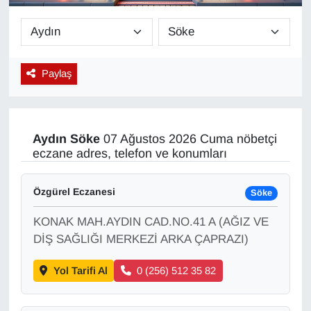
Diğer
DÜNYA
Paylaş
EĞİTİM
EKONOMİ
Aydın
Söke
07 Ağustos 2026 Cuma nöbetçi
eczane adres, telefon ve konumları
Eleman
Özgürel Eczanesi
Söke
Emlak
KONAK MAH.AYDIN CAD.NO.41 A (AĞIZ VE
En çok konuşulanlar
DİŞ SAĞLIĞI MERKEZİ ARKA ÇAPRAZI)
Yol Tarifi Al
0 (256) 512 35 82
GENEL
Güncel