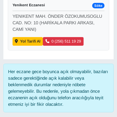
Yenikent Eczanesi
Söke
Gündem
YENIKENT MAH. ÖNDER ÖZOKUMUSOGLU
CAD. NO: 10 (HARİKALA PARKI ARKASI,
Haber
CAMİ YANI)
HABERDE İNSAN
Yol Tarifi Al
0 (256) 511 19 29
İngilizce
Kadın
Her eczane gece boyunca açık olmayabilir, bazıları
sadece gerektiğinde açık kalabilir veya
Kamu Alımları
beklenmedik durumlar nedeniyle nöbete
gelemeyebilir. Bu nedenle, yola çıkmadan önce
Kim Kimdir?
eczanenin açık olduğunu telefon aracılığıyla teyit
etmeniz iyi bir fikir olacaktır.
Kültür & Sanat