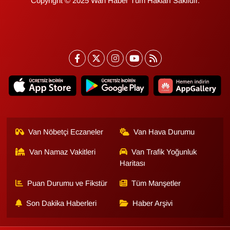
Copyright © 2025 Wan Haber Tüm Hakları Saklıdır.
Sinema - TV
SİYASET
SPOR
TEBRİK
TEKNOLOJİ
Van Nöbetçi Eczaneler
Van Hava Durumu
Turizm
Van Namaz Vakitleri
Van Trafik Yoğunluk
Haritası
VAN'DA SPOR
Puan Durumu ve Fikstür
Tüm Manşetler
Vasıta
Son Dakika Haberleri
Haber Arşivi
YAŞAM