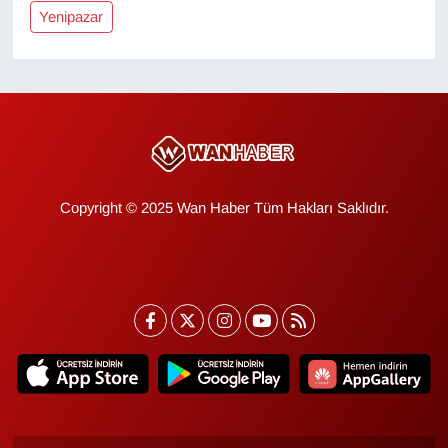
KURDÎ
Yenipazar
MAGAZİN
MEDYA
ONE EKONOMİ
Copyright © 2025 Wan Haber Tüm Hakları Saklıdır.
POLİTİKA
Resmi İlanlar
RÖPORTAJ
SAĞLIK
Seri İlan