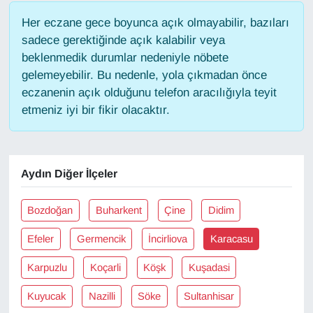
Her eczane gece boyunca açık olmayabilir, bazıları
Gündem
sadece gerektiğinde açık kalabilir veya
beklenmedik durumlar nedeniyle nöbete
Haber
gelemeyebilir. Bu nedenle, yola çıkmadan önce
eczanenin açık olduğunu telefon aracılığıyla teyit
HABERDE İNSAN
etmeniz iyi bir fikir olacaktır.
İngilizce
Aydın Diğer İlçeler
Kadın
Kamu Alımları
Bozdoğan
Buharkent
Çine
Didim
Efeler
Germencik
İncirliova
Karacasu
Kim Kimdir?
Karpuzlu
Koçarli
Köşk
Kuşadasi
Kültür & Sanat
Kuyucak
Nazilli
Söke
Sultanhisar