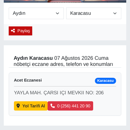
Diğer
DÜNYA
Paylaş
EĞİTİM
EKONOMİ
Aydın
Karacasu
07 Ağustos 2026 Cuma
nöbetçi eczane adres, telefon ve konumları
Eleman
Acet Eczanesi
Karacasu
Emlak
YAYLA MAH. ÇARSI IÇI MEVKII NO: 206
En çok konuşulanlar
Yol Tarifi Al
0 (256) 441 20 90
GENEL
Güncel