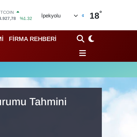
°
ITCOIN
18
İpekyolu
4.927,78
%1.32
OLAR
7,5971
%0.05
URO
İ
FİRMA REHBERİ
5,1336
%0.18
TERLİN
4,2534
%0.22
RAM ALTIN
527.85
%0.54
İST100
3.703
%11
Durumu Tahmini