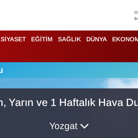
B
6
D
4
E
SİYASET
EĞİTİM
SAĞLIK
DÜNYA
EKONOM
5
S
6
G
6
u
B
1
n, Yarın ve 1 Haftalık Hava 
Yozgat