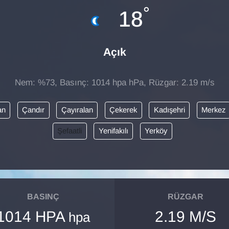
°
18
Açık
Nem: %73, Basınç: 1014 hpa hPa, Rüzgar: 2.19 m/s
an
Çandır
Çayıralan
Çekerek
Kadışehri
Merkez
Şefaatli
Yenifakılı
Yerköy
BASINÇ
RÜZGAR
1014 HPA
2.19 M/S
hpa