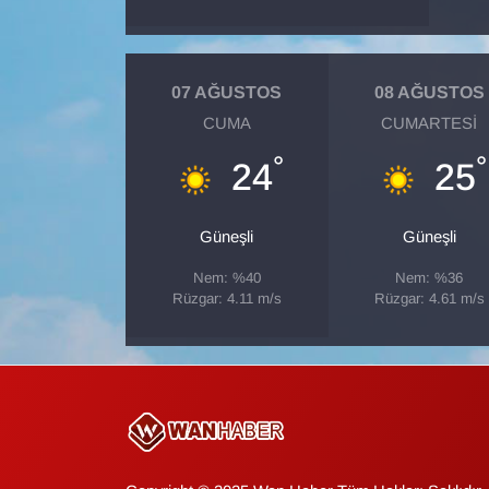
Gündem
07 AĞUSTOS
08 AĞUSTOS
Haber
CUMA
CUMARTESI
°
°
HABERDE İNSAN
24
25
İngilizce
Güneşli
Güneşli
Kadın
Nem: %40
Nem: %36
Rüzgar: 4.11 m/s
Rüzgar: 4.61 m/s
Kamu Alımları
Kim Kimdir?
Kültür & Sanat