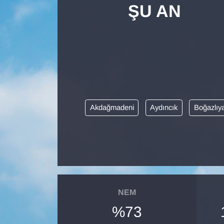
ŞU AN
Diğer
DÜNYA
EĞİTİM
EKONOMİ
Akdağmadeni
Aydıncık
Boğazlıy
Eleman
Emlak
En çok konuşulanlar
NEM
GENEL
%73
Güncel