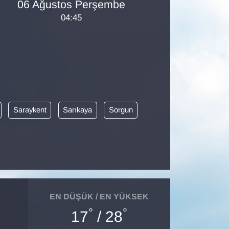
06 Ağustos Perşembe
04:45
Saraykent
Sarıkaya
Sorgun
EN DÜŞÜK / EN YÜKSEK
°
°
17
/ 28