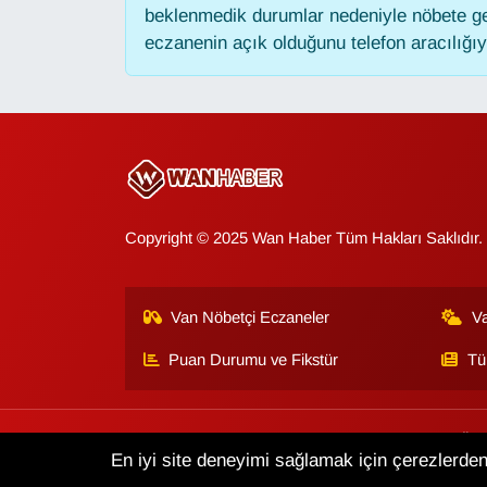
KURDÎ
beklenmedik durumlar nedeniyle nöbete ge
eczanenin açık olduğunu telefon aracılığıyla
MAGAZİN
MEDYA
ONE EKONOMİ
POLİTİKA
Copyright © 2025 Wan Haber Tüm Hakları Saklıdır.
Resmi İlanlar
Van Nöbetçi Eczaneler
V
RÖPORTAJ
Puan Durumu ve Fikstür
Tü
SAĞLIK
Van Haber
Çerez Politikası
Gizlilik Politikası
Üye
Seri İlan
En iyi site deneyimi sağlamak için çerezlerden 