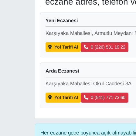
eczane adres, telefon 
Gündem
Yeni Eczanesi
Haber
Karşıyaka Mahallesi, Armutlu Meydanı 
HABERDE İNSAN
Yol Tarifi Al
0 (226) 531 19 22
İngilizce
Arda Eczanesi
Kadın
Karşıyaka Mahallesi Okul Caddesi 3A
Kamu Alımları
Yol Tarifi Al
0 (541) 771 73 60
Kim Kimdir?
Kültür & Sanat
Her eczane gece boyunca açık olmayabilir,