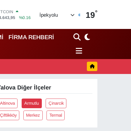
°
ITCOIN
19
İpekyolu
4.643,95
%0.16
OLAR
7,6704
%0
URO
İ
FİRMA REHBERİ
5,0406
%-0.08
TERLİN
4,2143
%0
RAM ALTIN
500.87
%0.12
İST100
3.799
%70
alova Diğer İlçeler
Altinova
Armutlu
Çinarcik
Çiftlikköy
Merkez
Termal