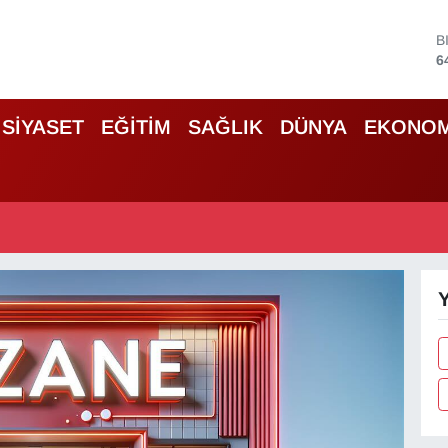
B
6
D
4
E
SİYASET
EĞİTİM
SAĞLIK
DÜNYA
EKONOM
5
S
6
G
6
B
1
Y