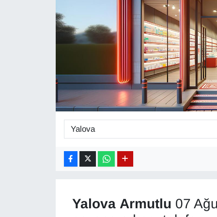
Diğer
DÜNYA
EĞİTİM
EKONOMİ
Eleman
Emlak
En çok konuşulanlar
GENEL
Yalova
Armutlu
07 Ağu
Güncel