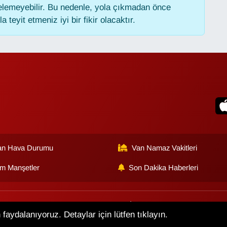
lemeyebilir. Bu nedenle, yola çıkmadan önce
 teyit etmeniz iyi bir fikir olacaktır.
an Hava Durumu
Van Namaz Vakitleri
m Manşetler
Son Dakika Haberleri
lik Sözleşmesi
Veri Politikası
Künye
İletişim
faydalanıyoruz. Detaylar için lütfen tıklayın.