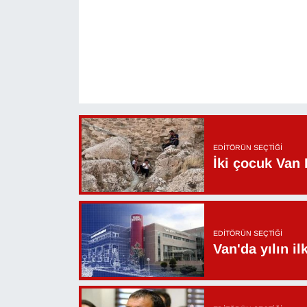
EDITÖRÜN SEÇTIĞI
İki çocuk Van 
EDITÖRÜN SEÇTIĞI
Van'da yılın i