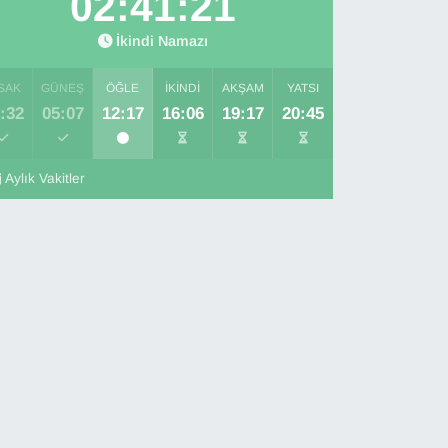
02:41:19
İkindi Namazı
SAK
GÜNEŞ
ÖĞLE
İKINDI
AKŞAM
YATSI
:32
05:07
12:17
16:06
19:17
20:45
Aylık Vakitler