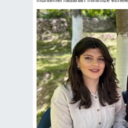
muhtemel hasarları minimize etmele
KURDÎ
MAGAZİN
MEDYA
ONE EKONOMİ
POLİTİKA
Resmi İlanlar
RÖPORTAJ
SAĞLIK
Seri İlan