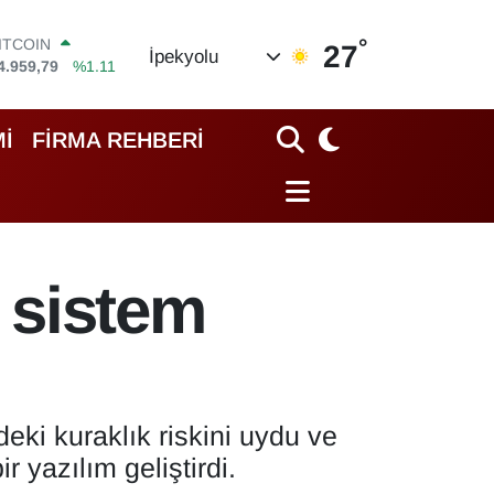
°
OLAR
27
İpekyolu
7,7436
%0.18
EURO
5,2510
%0.32
TERLİN
İ
FİRMA REHBERİ
4,4811
%0.38
RAM ALTIN
660.55
%0.03
İST100
3.779
%-14
ITCOIN
i sistem
4.959,79
%1.11
deki kuraklık riskini uydu ve
r yazılım geliştirdi.