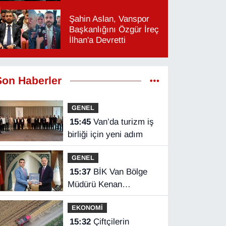
Şahin Aslan, Vanspor
Başkanlığını Özgür İreç
İlhan'a Devretti
Son Haberler
GENEL
15:45
Van’da turizm iş
birliği için yeni adım
GENEL
15:37
BİK Van Bölge
Müdürü Kenan
Tokgöz’den Hakkâri
EKONOMİ
ziyareti
15:32
Çiftçilerin