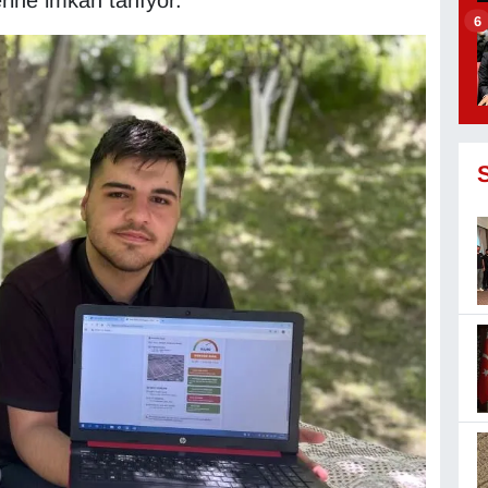
rine imkan tanıyor.
6