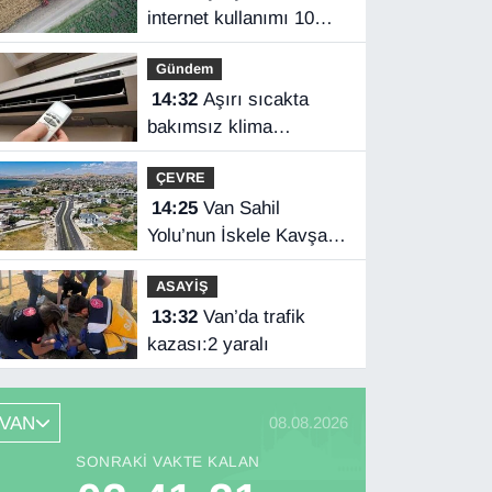
internet kullanımı 10
yılda iki katını aştı
Gündem
14:32
Aşırı sıcakta
bakımsız klima
yangınlara neden olabilir
ÇEVRE
14:25
Van Sahil
Yolu’nun İskele Kavşağı
tamamlandı
ASAYİŞ
13:32
Van’da trafik
kazası:2 yaralı
VAN
08.08.2026
SONRAKI VAKTE KALAN