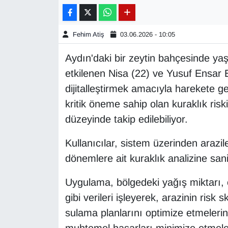
Gündem
Fehim Atiş
03.06.2026 - 10:05
Haber
Aydın'daki bir zeytin bahçesinde ya
etkilenen Nisa (22) ve Yusuf Ensar E
HABERDE İNSAN
dijitalleştirmek amacıyla harekete geç
İngilizce
kritik öneme sahip olan kuraklık riski,
düzeyinde takip edilebiliyor.
Kadın
Kullanıcılar, sistem üzerinden arazile
Kamu Alımları
dönemlere ait kuraklık analizine saniy
Kim Kimdir?
Uygulama, bölgedeki yağış miktarı, 
gibi verileri işleyerek, arazinin risk
Kültür & Sanat
sulama planlarını optimize etmeleri