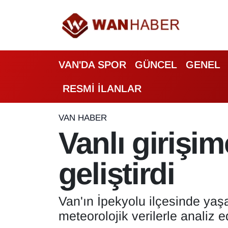
3.SAYFA
Van Nöbetçi Eczaneler
VAN'DA SPOR
GÜNCEL
GENEL
ASAYİŞ
Van Hava Durumu
RESMİ İLANLAR
BİLİM VE TEKNOLOJİ
Van Namaz Vakitleri
Biyografi
Van Trafik Yoğunluk Haritası
VAN HABER
Vanlı girişim
Bölge Haberleri
Süper Lig Puan Durumu ve Fikstür
geliştirdi
ÇEVRE
Tüm Manşetler
Deprem
Son Dakika Haberleri
Van'ın İpekyolu ilçesinde yaşa
meteorolojik verilerle analiz e
Dernekler, Odalar
Haber Arşivi