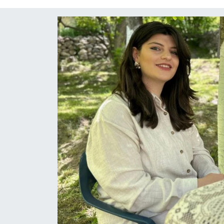
Diğer
DÜNYA
EĞİTİM
EKONOMİ
Eleman
Emlak
En çok konuşulanlar
GENEL
Güncel