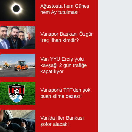
Ağustosta hem Güneş
hem Ay tutulması
Vanspor Başkanı Özgür
İreç İlhan kimdir?
Van YYÜ Erciş yolu
kavşağı 2 gün trafiğe
kapatılıyor
Vanspor'a TFF'den şok
puan silme cezası!
Van'da İller Bankası
şoför alacak!