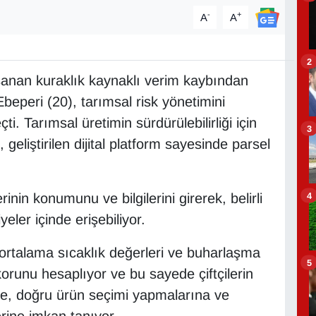
-
+
A
A
2
şanan kuraklık kaynaklı verim kaybından
beperi (20), tarımsal risk yönetimini
ti. Tarımsal üretimin sürdürülebilirliği için
3
 geliştirilen dijital platform sayesinde parsel
4
rinin konumunu ve bilgilerini girerek, belirli
eler içinde erişebiliyor.
ortalama sıcaklık değerleri ve buharlaşma
5
 skorunu hesaplıyor ve bu sayede çiftçilerin
ne, doğru ürün seçimi yapmalarına ve