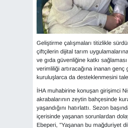
Sinema - TV
SİYASET
SPOR
Geliştirme çalışmaları titizlikle sü
TEBRİK
çiftçilerin dijital tarım uygulamaları
ve gıda güvenliğine katkı sağlaması 
TEKNOLOJİ
verimliliği artıracağına inanan genç g
kuruluşlarca da desteklenmesini tale
Turizm
İHA muhabirine konuşan girişimci Ni
VAN'DA SPOR
akrabalarının zeytin bahçesinde kura
Vasıta
yaşandığını hatırlattı. Sezon başınd
içerisinde yaşanan sorunlardan dolay
YAŞAM
Ebeperi, "Yaşanan bu mağduriyet dik