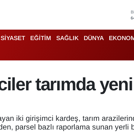
D
4
5
S
SİYASET
EĞİTİM
SAĞLIK
DÜNYA
EKONOM
6
G
6
B
1
B
ciler tarımda yen
6
yan iki girişimci kardeş, tarım arazilerin
den, parsel bazlı raporlama sunan yerli bi