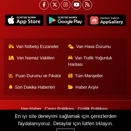
Van Nöbetçi Eczaneler
Van Hava Durumu
Van Namaz Vakitleri
Van Trafik Yoğunluk
Haritası
Puan Durumu ve Fikstür
Tüm Manşetler
Son Dakika Haberleri
Haber Arşivi
Van Haber
Çerez Politikası
Gizlilik Politikası
Üyelik Sözleşmesi
Veri Politikası
Künye
İletişim
En iyi site deneyimi sağlamak için çerezlerden
faydalanıyoruz. Detaylar için lütfen tıklayın.