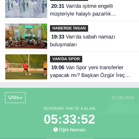
20:31
Van'da işitme engelli
müşteriyle halaylı pazarlık
gülümsetti
HABERDE İNSAN
19:33
Van’da sabah namazı
buluşmaları
VAN'DA SPOR
19:06
Van Spor yeni transferler
yapacak mı? Başkan Özgür İreç
İlhan açıkladı
VAN
07.08.2026
SONRAKI VAKTE KALAN
05:33:51
Öğle Namazı