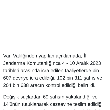
Gündem
Haber
HABERDE İNSAN
İngilizce
Van Valiliğinden yapılan açıklamada, İl
Kadın
Jandarma Komutanlığınca 4 - 10 Aralık 2023
tarihleri arasında icra edilen faaliyetlerde bin
Kamu Alımları
607 devriye icra edildiği, 102 bin 311 şahıs ve
204 bin 638 aracın kontrol edildiği belirtildi.
Kim Kimdir?
Değişik suçlardan 69 şahsın yakalandığı ve
Kültür & Sanat
14’ünün tutuklanarak cezaevine teslim edildiği