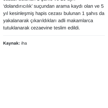
Sinema - TV
‘dolandırıcılık’ suçundan arama kaydı olan ve 5
yıl kesinleşmiş hapis cezası bulunan 1 şahıs da
SİYASET
yakalanarak çıkarıldıkları adli makamlarca
tutuklanarak cezaevine teslim edildi.
SPOR
TEBRİK
Kaynak:
iha
TEKNOLOJİ
Turizm
VAN'DA SPOR
Vasıta
YAŞAM