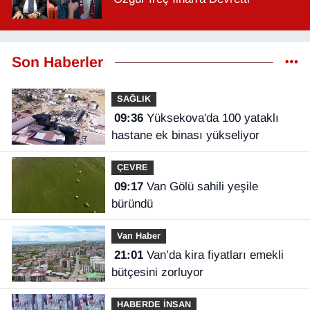
Son Haberler
SAĞLIK
09:36
Yüksekova'da 100 yataklı
hastane ek binası yükseliyor
ÇEVRE
09:17
Van Gölü sahili yeşile
büründü
Van Haber
21:01
Van’da kira fiyatları emekli
bütçesini zorluyor
HABERDE İNSAN