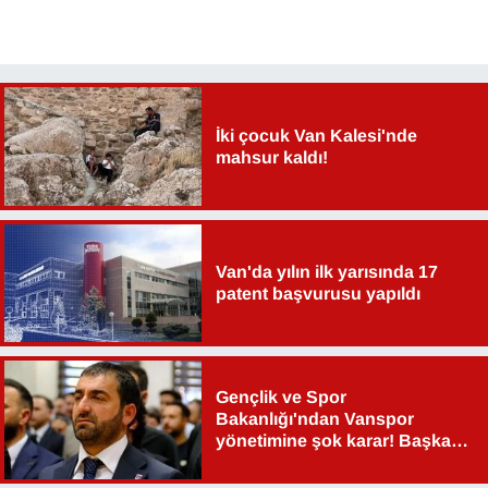
YEREL
İki çocuk Van Kalesi'nde
mahsur kaldı!
Van'da yılın ilk yarısında 17
patent başvurusu yapıldı
Gençlik ve Spor
Bakanlığı'ndan Vanspor
yönetimine şok karar! Başkan
Şahin Aslan görevden alındı!