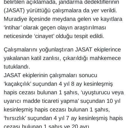
belirtilen açıklamada, jandarma dedektiflerinin
KURDÎ
(JASAT) yürüttüğü çalışmalara da yer verildi.
MAGAZİN
Muradiye ilçesinde meydana gelen ve kayıtlara
‘intihar’ olarak geçen olayın araştırılması
MEDYA
neticesinde ‘cinayet’ olduğu tespit edildi.
ONE EKONOMİ
Çalışmalarını yoğunlaştıran JASAT ekiplerince
yakalanan katil zanlısı, çıkarıldığı mahkemece
POLİTİKA
tutuklandı.
Resmi İlanlar
JASAT ekiplerinin çalışmaları sonucu
‘kaçakçılık’ suçundan 4 yıl 8 ay kesinleşmiş
RÖPORTAJ
hapis cezası bulunan 1 şahıs, ‘uyuşturucu veya
uyarıcı madde ticareti yapma’ suçundan 10 yıl
SAĞLIK
kesinleşmiş hapis cezası bulunan 1 şahıs,
‘hırsızlık’ suçundan 4 yıl 7 ay kesinleşmiş hapis
Seri İlan
cezası bulunan 1 şahıs ve 20 ayrı