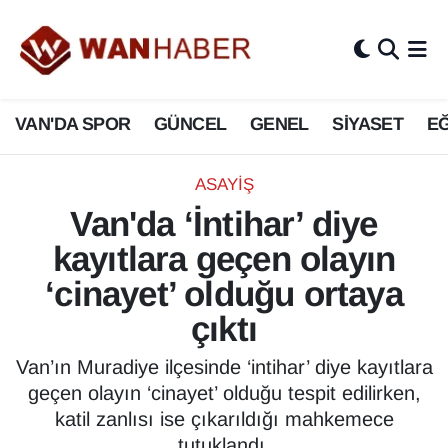
3.SAYFA
Van Nöbetçi Eczaneler
VAN'DA SPOR
GÜNCEL
GENEL
SİYASET
EĞ
ASAYİŞ
Van Hava Durumu
BİLİM VE TEKNOLOJİ
Van Namaz Vakitleri
ASAYİŞ
Van'da ‘İntihar’ diye
Biyografi
Van Trafik Yoğunluk Haritası
kayıtlara geçen olayın
Bölge Haberleri
Süper Lig Puan Durumu ve Fikstür
‘cinayet’ olduğu ortaya
çıktı
ÇEVRE
Tüm Manşetler
Van’ın Muradiye ilçesinde ‘intihar’ diye kayıtlara
Deprem
Son Dakika Haberleri
geçen olayın ‘cinayet’ olduğu tespit edilirken,
katil zanlısı ise çıkarıldığı mahkemece
Dernekler, Odalar
Haber Arşivi
tutuklandı.