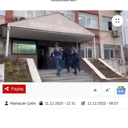
Diğer
DÜNYA
EĞİTİM
EKONOMİ
Eleman
Emlak
Paylaş
-
+
A
A
En çok konuşulanlar
Ramazan Çetin
11.12.2023 - 12:31
12.12.2023 - 08:57
GENEL
Güncel