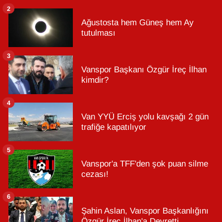
2
Ağustosta hem Güneş hem Ay
tutulması
3
Vanspor Başkanı Özgür İreç İlhan
kimdir?
4
Van YYÜ Erciş yolu kavşağı 2 gün
trafiğe kapatılıyor
5
Vanspor'a TFF'den şok puan silme
cezası!
6
Şahin Aslan, Vanspor Başkanlığını
Özgür İreç İlhan'a Devretti