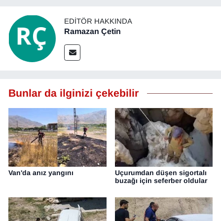
EDITÖR HAKKINDA
Ramazan Çetin
Bunlar da ilginizi çekebilir
Van'da anız yangını
Uçurumdan düşen sigortalı
buzağı için seferber oldular