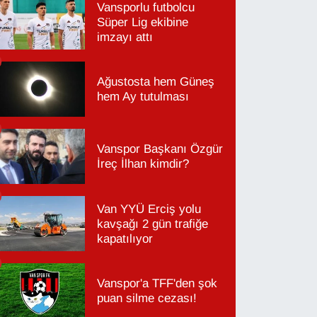
Vansporlu futbolcu
Süper Lig ekibine
imzayı attı
Ağustosta hem Güneş
hem Ay tutulması
Vanspor Başkanı Özgür
İreç İlhan kimdir?
Van YYÜ Erciş yolu
kavşağı 2 gün trafiğe
kapatılıyor
Vanspor'a TFF'den şok
puan silme cezası!