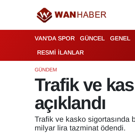
3.SAYFA
Van Nöbetçi Eczaneler
VAN'DA SPOR
GÜNCEL
GENEL
ASAYİŞ
Van Hava Durumu
RESMİ İLANLAR
BİLİM VE TEKNOLOJİ
Van Namaz Vakitleri
Biyografi
Van Trafik Yoğunluk Haritası
GÜNDEM
Trafik ve k
Bölge Haberleri
Süper Lig Puan Durumu ve Fikstür
açıklandı
ÇEVRE
Tüm Manşetler
Deprem
Son Dakika Haberleri
Trafik ve kasko sigortasında
milyar lira tazminat ödendi.
Dernekler, Odalar
Haber Arşivi