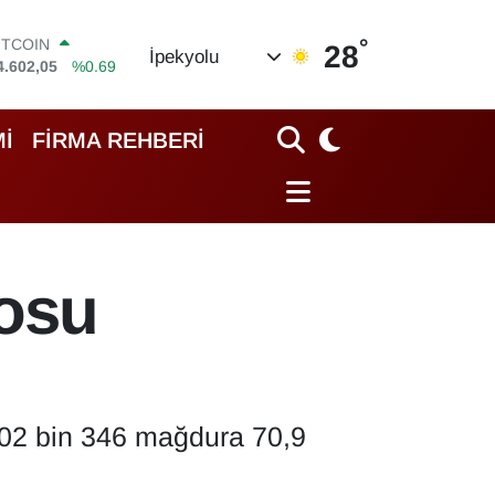
°
OLAR
28
İpekyolu
7,5986
%0.06
URO
5,0700
%0.1
TERLİN
İ
FİRMA REHBERİ
4,2438
%0.21
RAM ALTIN
518.23
%0.39
İST100
3.768
%48
ITCOIN
losu
4.602,05
%0.69
402 bin 346 mağdura 70,9