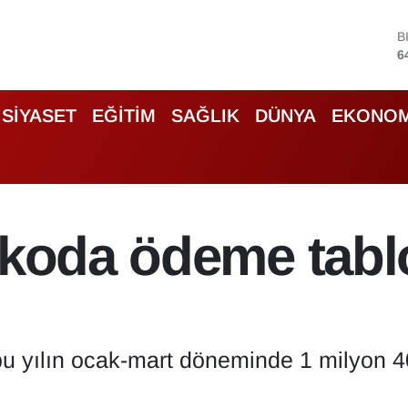
D
4
E
5
S
SİYASET
EĞİTİM
SAĞLIK
DÜNYA
EKONOM
6
G
6
B
1
B
askoda ödeme tab
6
 bu yılın ocak-mart döneminde 1 milyon 