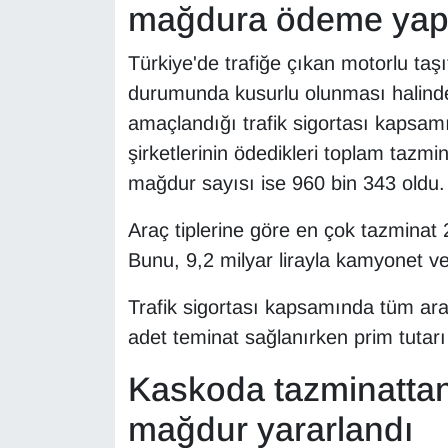
mağdura ödeme yapı
Sinema - TV
Türkiye'de trafiğe çıkan motorlu taşı
SİYASET
durumunda kusurlu olunması halinde 
SPOR
amaçlandığı trafik sigortası kapsam
şirketlerinin ödedikleri toplam tazmi
TEBRİK
mağdur sayısı ise 960 bin 343 oldu.
TEKNOLOJİ
Araç tiplerine göre en çok tazminat 2
Bunu, 9,2 milyar lirayla kamyonet ve 
Turizm
Trafik sigortası kapsamında tüm ara
VAN'DA SPOR
adet teminat sağlanırken prim tutarı 
Vasıta
Kaskoda tazminattan
mağdur yararlandı
YAŞAM