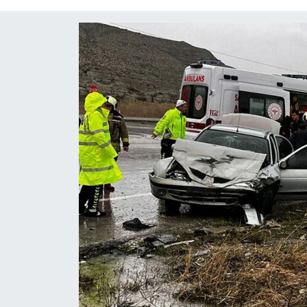
Diğer
DÜNYA
EĞİTİM
EKONOMİ
Eleman
Emlak
En çok konuşulanlar
GENEL
Güncel