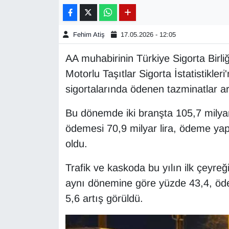
Gündem
Fehim Atiş
17.05.2026 - 12:05
Haber
AA muhabirinin Türkiye Sigorta Birliği
Motorlu Taşıtlar Sigorta İstatistikleri
HABERDE İNSAN
sigortalarında ödenen tazminatlar art
İngilizce
Bu dönemde iki branşta 105,7 milyar
ödemesi 70,9 milyar lira, ödeme yap
Kadın
oldu.
Kamu Alımları
Trafik ve kaskoda bu yılın ilk çeyre
Kim Kimdir?
aynı dönemine göre yüzde 43,4, öd
5,6 artış görüldü.
Kültür & Sanat