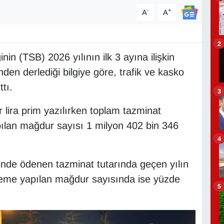
-
+
A
A
2
nin (TSB) 2026 yılının ilk 3 ayına ilişkin
'nden derlediği bilgiye göre, trafik ve kasko
tı.
3
 lira prim yazılırken toplam tazminat
ılan mağdur sayısı 1 milyon 402 bin 346
4
ğinde ödenen tazminat tutarında geçen yılın
eme yapılan mağdur sayısında ise yüzde
5