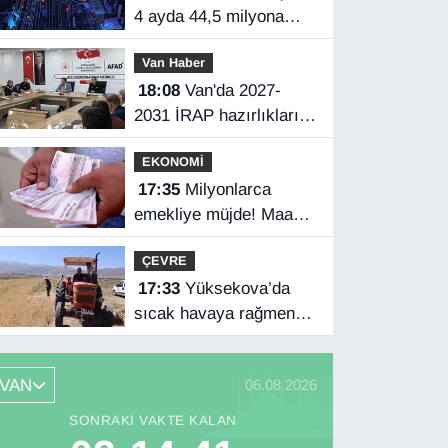
4 ayda 44,5 milyona
ulaştı
Van Haber
18:08
Van'da 2027-
2031 İRAP hazırlıkları
başladı
EKONOMİ
17:35
Milyonlarca
emekliye müjde! Maaş
farkları bu gece
ÇEVRE
hesaplarda
17:33
Yüksekova’da
sıcak havaya rağmen
hasat mesaisi başladı
VAN
06.08.2026
SONRAKI VAKTE KALAN