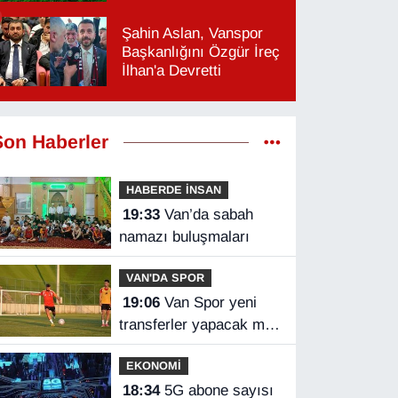
Şahin Aslan, Vanspor
Başkanlığını Özgür İreç
İlhan'a Devretti
Son Haberler
HABERDE İNSAN
19:33
Van’da sabah
namazı buluşmaları
VAN'DA SPOR
19:06
Van Spor yeni
transferler yapacak mı?
Başkan Özgür İreç İlhan
EKONOMİ
açıkladı
18:34
5G abone sayısı