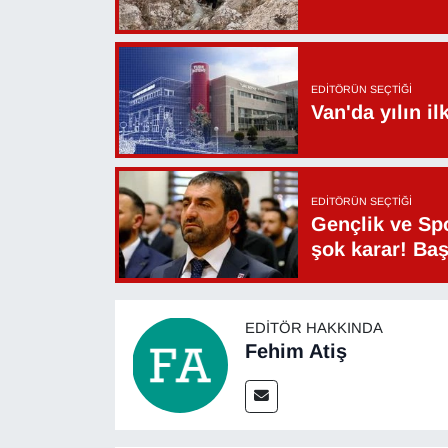
EDITÖRÜN SEÇTIĞI
Van'da yılın i
EDITÖRÜN SEÇTIĞI
Gençlik ve Sp
şok karar! Ba
EDITÖR HAKKINDA
Fehim Atiş