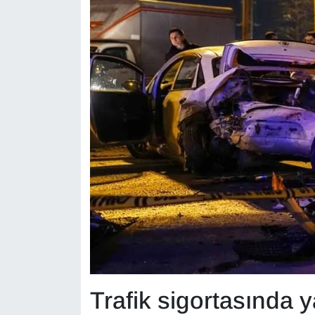
KURDÎ
MAGAZİN
MEDYA
ONE EKONOMİ
POLİTİKA
Resmi İlanlar
RÖPORTAJ
SAĞLIK
Seri İlan
Trafik sigortasında 