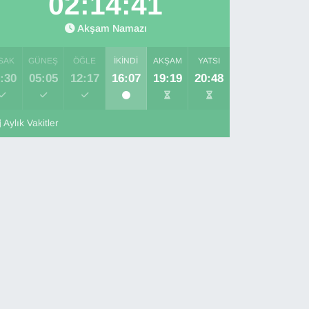
02:14:40
Akşam Namazı
SAK
GÜNEŞ
ÖĞLE
İKINDI
AKŞAM
YATSI
:30
05:05
12:17
16:07
19:19
20:48
Aylık Vakitler