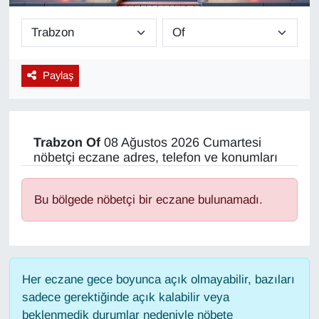
Diğer
DÜNYA
Paylaş
EĞİTİM
EKONOMİ
Trabzon
Of
08 Ağustos 2026 Cumartesi
nöbetçi eczane adres, telefon ve konumları
Eleman
Bu bölgede nöbetçi bir eczane bulunamadı.
Emlak
En çok konuşulanlar
Her eczane gece boyunca açık olmayabilir, bazıları
GENEL
sadece gerektiğinde açık kalabilir veya
beklenmedik durumlar nedeniyle nöbete
Güncel