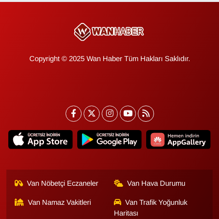
KURDÎ
MAGAZİN
MEDYA
Copyright © 2025 Wan Haber Tüm Hakları Saklıdır.
ONE EKONOMİ
POLİTİKA
Resmi İlanlar
RÖPORTAJ
SAĞLIK
Van Nöbetçi Eczaneler
Van Hava Durumu
Seri İlan
Van Namaz Vakitleri
Van Trafik Yoğunluk
Haritası