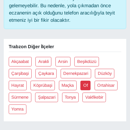
gelemeyebilir. Bu nedenle, yola çıkmadan önce
eczanenin açık olduğunu telefon aracılığıyla teyit
Gündem
etmeniz iyi bir fikir olacaktır.
Haber
HABERDE İNSAN
Trabzon Diğer İlçeler
İngilizce
Akçaabat
Arakli
Arsin
Beşikdüzü
Kadın
Çarşibaşi
Çaykara
Dernekpazari
Düzköy
Hayrat
Köprübaşi
Maçka
Of
Ortahisar
Kamu Alımları
Sürmene
Şalpazari
Tonya
Vakfikebir
Kim Kimdir?
Yomra
Kültür & Sanat