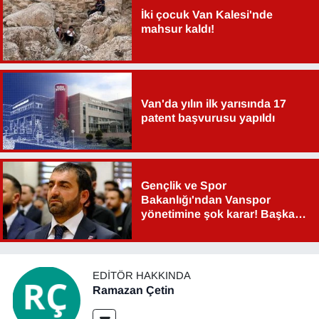
İki çocuk Van Kalesi'nde
mahsur kaldı!
Van'da yılın ilk yarısında 17
patent başvurusu yapıldı
Gençlik ve Spor
Bakanlığı'ndan Vanspor
yönetimine şok karar! Başkan
Şahin Aslan görevden alındı!
EDITÖR HAKKINDA
Ramazan Çetin