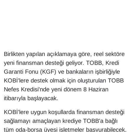
Gündem
Haber
HABERDE İNSAN
Birlikten yapılan açıklamaya göre, reel sektöre
İngilizce
yeni finansman desteği geliyor. TOBB, Kredi
Garanti Fonu (KGF) ve bankaların işbirliğiyle
Kadın
KOBİ'lere destek olmak için oluşturulan TOBB
Kamu Alımları
Nefes Kredisi'nde yeni dönem 8 Haziran
itibarıyla başlayacak.
Kim Kimdir?
KOBİ'lere uygun koşullarda finansman desteği
Kültür & Sanat
sağlamayı amaçlayan krediye TOBB'a bağlı
tüm oda-borsa üyesi işletmeler başvurabilecek.