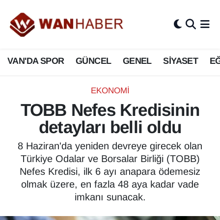
3.SAYFA
Van Nöbetçi Eczaneler
VAN'DA SPOR
GÜNCEL
GENEL
SİYASET
EĞ
ASAYİŞ
Van Hava Durumu
BİLİM VE TEKNOLOJİ
Van Namaz Vakitleri
EKONOMİ
TOBB Nefes Kredisinin
Biyografi
Van Trafik Yoğunluk Haritası
detayları belli oldu
Bölge Haberleri
Süper Lig Puan Durumu ve Fikstür
8 Haziran'da yeniden devreye girecek olan
Türkiye Odalar ve Borsalar Birliği (TOBB)
ÇEVRE
Tüm Manşetler
Nefes Kredisi, ilk 6 ayı anapara ödemesiz
olmak üzere, en fazla 48 aya kadar vade
Deprem
Son Dakika Haberleri
imkanı sunacak.
Dernekler, Odalar
Haber Arşivi