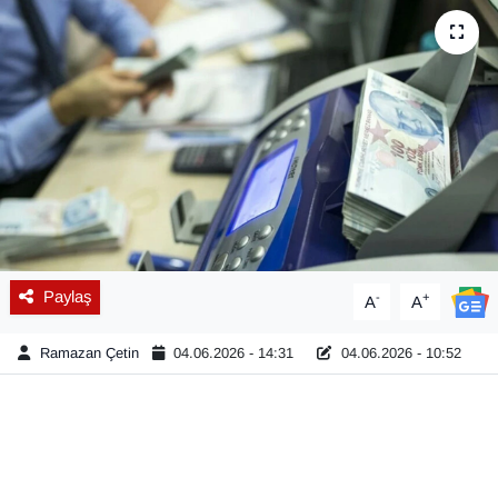
Diğer
DÜNYA
EĞİTİM
EKONOMİ
Eleman
Paylaş
-
+
A
A
Emlak
Ramazan Çetin
04.06.2026 - 14:31
04.06.2026 - 10:52
En çok konuşulanlar
GENEL
Güncel