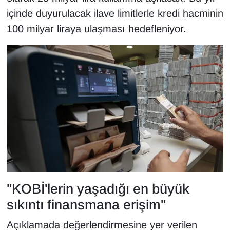
Sinema - TV
içinde duyurulacak ilave limitlerle kredi hacminin
100 milyar liraya ulaşması hedefleniyor.
SİYASET
SPOR
TEBRİK
TEKNOLOJİ
Turizm
VAN'DA SPOR
"KOBİ'lerin yaşadığı en büyük
Vasıta
sıkıntı finansmana erişim"
YAŞAM
Açıklamada değerlendirmesine yer verilen