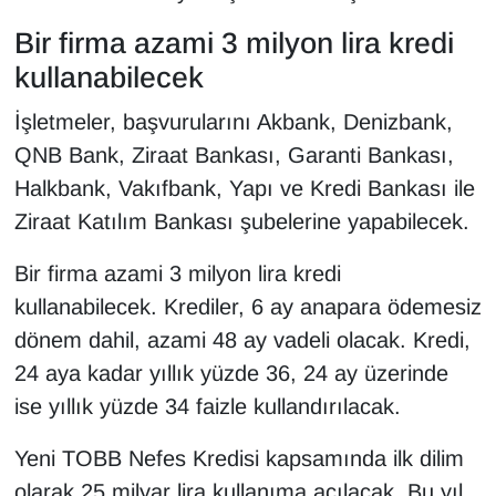
KURDÎ
Bir firma azami 3 milyon lira kredi
MAGAZİN
kullanabilecek
İşletmeler, başvurularını Akbank, Denizbank,
MEDYA
QNB Bank, Ziraat Bankası, Garanti Bankası,
ONE EKONOMİ
Halkbank, Vakıfbank, Yapı ve Kredi Bankası ile
Ziraat Katılım Bankası şubelerine yapabilecek.
POLİTİKA
Bir firma azami 3 milyon lira kredi
Resmi İlanlar
kullanabilecek. Krediler, 6 ay anapara ödemesiz
dönem dahil, azami 48 ay vadeli olacak. Kredi,
RÖPORTAJ
24 aya kadar yıllık yüzde 36, 24 ay üzerinde
SAĞLIK
ise yıllık yüzde 34 faizle kullandırılacak.
Yeni TOBB Nefes Kredisi kapsamında ilk dilim
Seri İlan
olarak 25 milyar lira kullanıma açılacak. Bu yıl