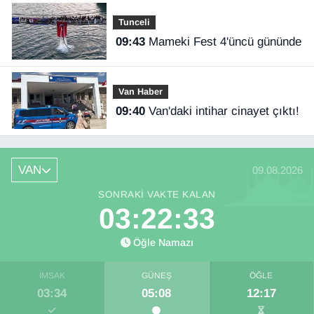
Tunceli
09:43
Mameki Fest 4'üncü gününde
Van Haber
09:40
Van'daki intihar cinayet çıktı!
VAN
09.08.2026
SONRAKI VAKTE KALAN
03:22:32
Öğle Namazı
İMSAK
GÜNEŞ
ÖĞLE
03:34
05:08
12:17