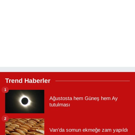
Trend Haberler
1
Ağustosta hem Güneş hem Ay
tutulması
2
Van’da somun ekmeğe zam yapıldı