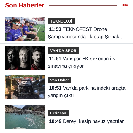
Son Haberler
TEKNOLOJİ
11:53
TEKNOFEST Drone
Şampiyonası’nda ilk etap Şırnak’ta
başladı
VAN'DA SPOR
11:51
Vanspor FK sezonun ilk
sınavına çıkıyor
Van Haber
10:51
Van'da park halindeki araçta
yangın çıktı
Erzincan
10:49
Dereyi kesip havuz yaptılar