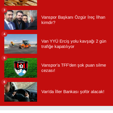
3
Vanspor Başkanı Özgür İreç İlhan
kimdir?
4
Van YYÜ Erciş yolu kavşağı 2 gün
trafiğe kapatılıyor
5
Vanspor'a TFF'den şok puan silme
cezası!
6
Van'da İller Bankası şoför alacak!