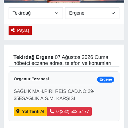
Diğer
DÜNYA
Paylaş
EĞİTİM
EKONOMİ
Tekirdağ
Ergene
07 Ağustos 2026 Cuma
nöbetçi eczane adres, telefon ve konumları
Eleman
Özgenur Eczanesi
Ergene
Emlak
SAĞLIK MAH.PİRİ REİS CAD.NO:29-
En çok konuşulanlar
35ESAĞLIK A.S.M. KARŞISI
Yol Tarifi Al
0 (282) 502 57 77
GENEL
Güncel