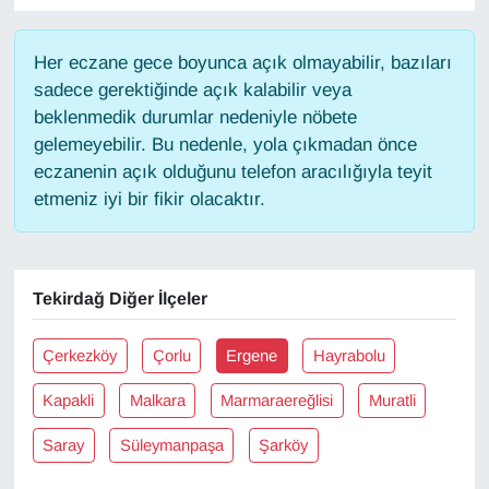
Gündem
Her eczane gece boyunca açık olmayabilir, bazıları
sadece gerektiğinde açık kalabilir veya
Haber
beklenmedik durumlar nedeniyle nöbete
gelemeyebilir. Bu nedenle, yola çıkmadan önce
HABERDE İNSAN
eczanenin açık olduğunu telefon aracılığıyla teyit
etmeniz iyi bir fikir olacaktır.
İngilizce
Kadın
Tekirdağ Diğer İlçeler
Kamu Alımları
Çerkezköy
Çorlu
Ergene
Hayrabolu
Kim Kimdir?
Kapakli
Malkara
Marmaraereğlisi
Muratli
Kültür & Sanat
Saray
Süleymanpaşa
Şarköy