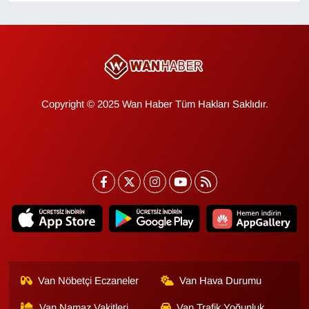
KURDÎ
MAGAZİN
MEDYA
Copyright © 2025 Wan Haber Tüm Hakları Saklıdır.
ONE EKONOMİ
POLİTİKA
Resmi İlanlar
RÖPORTAJ
SAĞLIK
Van Nöbetçi Eczaneler
Van Hava Durumu
Seri İlan
Van Namaz Vakitleri
Van Trafik Yoğunluk