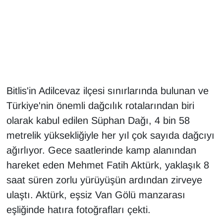
Gündem
Haber
HABERDE İNSAN
Bitlis'in Adilcevaz ilçesi sınırlarında bulunan ve
İngilizce
Türkiye'nin önemli dağcılık rotalarından biri
olarak kabul edilen Süphan Dağı, 4 bin 58
Kadın
metrelik yüksekliğiyle her yıl çok sayıda dağcıyı
Kamu Alımları
ağırlıyor. Gece saatlerinde kamp alanından
hareket eden Mehmet Fatih Aktürk, yaklaşık 8
Kim Kimdir?
saat süren zorlu yürüyüşün ardından zirveye
ulaştı. Aktürk, eşsiz Van Gölü manzarası
Kültür & Sanat
eşliğinde hatıra fotoğrafları çekti.