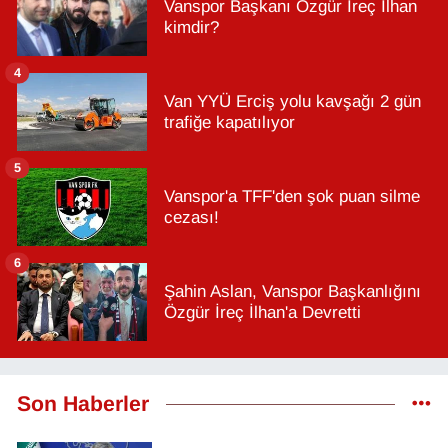
Vanspor Başkanı Özgür İreç İlhan
kimdir?
4
Van YYÜ Erciş yolu kavşağı 2 gün
trafiğe kapatılıyor
5
Vanspor'a TFF'den şok puan silme
cezası!
6
Şahin Aslan, Vanspor Başkanlığını
Özgür İreç İlhan'a Devretti
Son Haberler