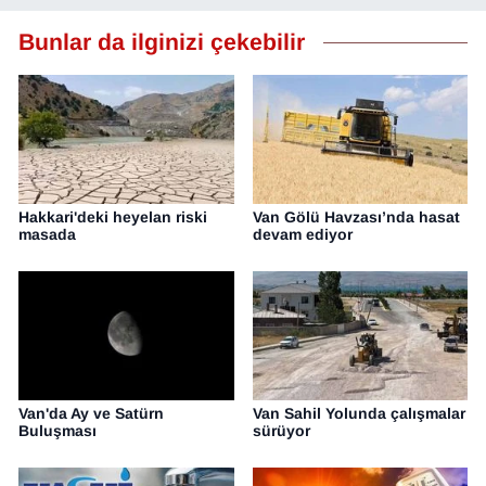
Bunlar da ilginizi çekebilir
Hakkari'deki heyelan riski
Van Gölü Havzası’nda hasat
masada
devam ediyor
Van'da Ay ve Satürn
Van Sahil Yolunda çalışmalar
Buluşması
sürüyor