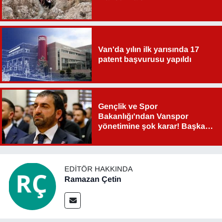
Van'da yılın ilk yarısında 17
patent başvurusu yapıldı
Gençlik ve Spor
Bakanlığı'ndan Vanspor
yönetimine şok karar! Başkan
Şahin Aslan görevden alındı!
EDITÖR HAKKINDA
Ramazan Çetin