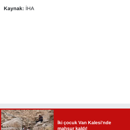
YEREL
Kaynak:
İHA
İki çocuk Van Kalesi'nde
mahsur kaldı!