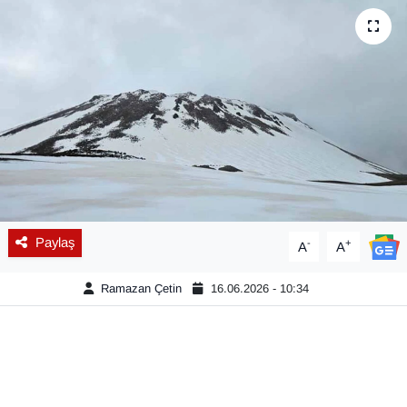
Diğer
DÜNYA
EĞİTİM
EKONOMİ
Eleman
Paylaş
-
+
A
A
Emlak
Ramazan Çetin
16.06.2026 - 10:34
En çok konuşulanlar
GENEL
Güncel