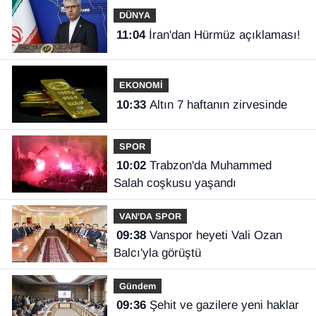
DÜNYA
11:04
İran'dan Hürmüz açıklaması!
EKONOMİ
10:33
Altın 7 haftanın zirvesinde
SPOR
10:02
Trabzon'da Muhammed
Salah coşkusu yaşandı
VAN'DA SPOR
09:38
Vanspor heyeti Vali Ozan
Balcı'yla görüştü
Gündem
09:36
Şehit ve gazilere yeni haklar