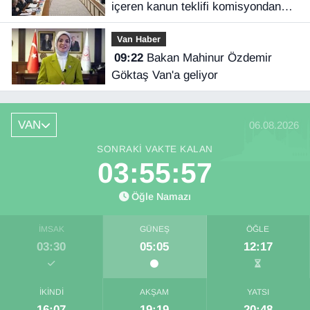
içeren kanun teklifi komisyondan
geçti
Van Haber
09:22
Bakan Mahinur Özdemir
Göktaş Van'a geliyor
VAN
06.08.2026
SONRAKI VAKTE KALAN
03:55:57
Öğle Namazı
İMSAK
GÜNEŞ
ÖĞLE
03:30
05:05
12:17
İKINDI
AKŞAM
YATSI
16:07
19:19
20:48