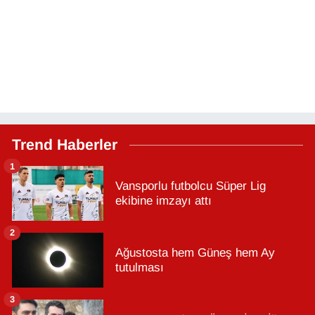
Trend Haberler
1
Vansporlu futbolcu Süper Lig
ekibine imzayı attı
2
Ağustosta hem Güneş hem Ay
tutulması
3