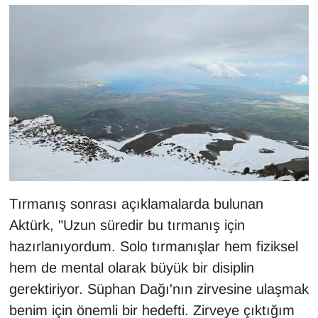
KURDÎ
MAGAZİN
MEDYA
ONE EKONOMİ
POLİTİKA
Resmi İlanlar
Tırmanış sonrası açıklamalarda bulunan
RÖPORTAJ
Aktürk, "Uzun süredir bu tırmanış için
hazırlanıyordum. Solo tırmanışlar hem fiziksel
SAĞLIK
hem de mental olarak büyük bir disiplin
gerektiriyor. Süphan Dağı'nın zirvesine ulaşmak
Seri İlan
benim için önemli bir hedefti. Zirveye çıktığım