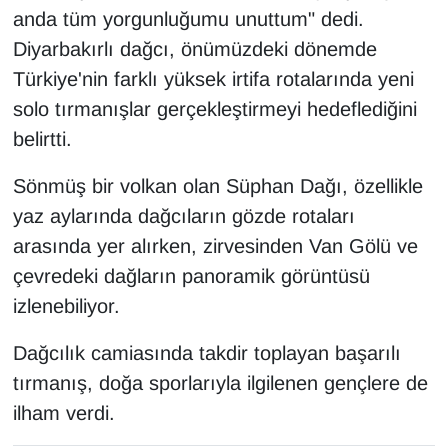
Sinema - TV
anda tüm yorgunluğumu unuttum" dedi.
Diyarbakırlı dağcı, önümüzdeki dönemde
SİYASET
Türkiye'nin farklı yüksek irtifa rotalarında yeni
solo tırmanışlar gerçekleştirmeyi hedeflediğini
SPOR
belirtti.
TEBRİK
Sönmüş bir volkan olan Süphan Dağı, özellikle
yaz aylarında dağcıların gözde rotaları
TEKNOLOJİ
arasında yer alırken, zirvesinden Van Gölü ve
Turizm
çevredeki dağların panoramik görüntüsü
izlenebiliyor.
VAN'DA SPOR
Dağcılık camiasında takdir toplayan başarılı
Vasıta
tırmanış, doğa sporlarıyla ilgilenen gençlere de
ilham verdi.
YAŞAM