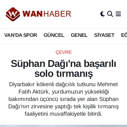
3.SAYFA
Van Nöbetçi Eczaneler
VAN'DA SPOR
GÜNCEL
GENEL
SİYASET
EĞ
ASAYİŞ
Van Hava Durumu
BİLİM VE TEKNOLOJİ
Van Namaz Vakitleri
ÇEVRE
Süphan Dağı'na başarılı
Biyografi
Van Trafik Yoğunluk Haritası
solo tırmanış
Bölge Haberleri
Süper Lig Puan Durumu ve Fikstür
Diyarbakır kökenli dağcılık tutkunu Mehmet
Fatih Aktürk, yurdumuzun yüksekliği
ÇEVRE
Tüm Manşetler
bakımından üçüncü sırada yer alan Süphan
Dağı’nın zirvesine yaptığı tek kişilik tırmanış
Deprem
Son Dakika Haberleri
faaliyetini muvaffakiyetle bitirdi.
Dernekler, Odalar
Haber Arşivi