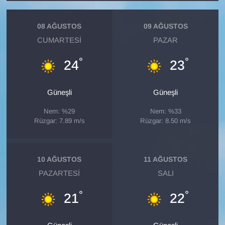
KURDÎ
08 AĞUSTOS
09 AĞUSTOS
MAGAZİN
CUMARTESI
PAZAR
MEDYA
°
°
24
23
ONE EKONOMİ
Güneşli
Güneşli
POLİTİKA
Nem: %29
Nem: %33
Rüzgar: 7.89 m/s
Rüzgar: 8.50 m/s
Resmi İlanlar
RÖPORTAJ
10 AĞUSTOS
11 AĞUSTOS
PAZARTESI
SALI
SAĞLIK
°
°
21
22
Seri İlan