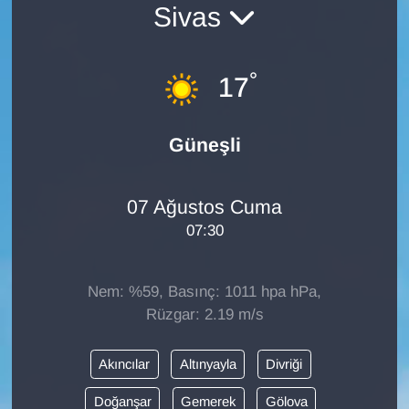
Sivas
Diğer
°
DÜNYA
17
EĞİTİM
Güneşli
EKONOMİ
07 Ağustos Cuma
Eleman
07:30
Emlak
Nem: %59, Basınç: 1011 hpa hPa,
En çok konuşulanlar
Rüzgar: 2.19 m/s
GENEL
Akıncılar
Altınyayla
Divriği
Doğanşar
Gemerek
Gölova
Güncel