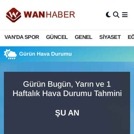
3.SAYFA
Van Nöbetçi Eczaneler
VAN'DA SPOR
GÜNCEL
GENEL
SİYASET
EĞ
ASAYİŞ
Van Hava Durumu
BİLİM VE TEKNOLOJİ
Van Namaz Vakitleri
Gürün Hava Durumu
Biyografi
Van Trafik Yoğunluk Haritası
Gürün Bugün, Yarın ve 1
Bölge Haberleri
Süper Lig Puan Durumu ve Fikstür
Haftalık Hava Durumu Tahmini
ÇEVRE
Tüm Manşetler
ŞU AN
Deprem
Son Dakika Haberleri
Dernekler, Odalar
Haber Arşivi