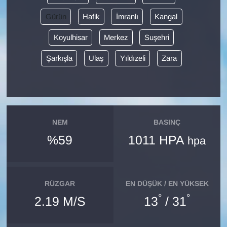
Gürün
Hafik
İmranlı
Kangal
Gündem
Koyulhisar
Merkez
Suşehri
Haber
Şarkışla
Ulaş
Yıldızeli
Zara
HABERDE İNSAN
İngilizce
NEM
BASINÇ
Kadın
%59
1011 HPA
hpa
Kamu Alımları
Kim Kimdir?
RÜZGAR
EN DÜŞÜK / EN YÜKSEK
°
°
2.19 M/S
13
/ 31
Kültür & Sanat