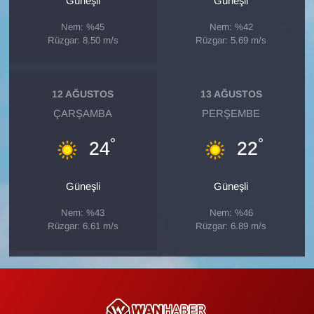
Güneşli
Güneşli
Sinema - TV
Nem: %45
Nem: %42
Rüzgar: 8.50 m/s
Rüzgar: 5.69 m/s
SİYASET
SPOR
12 AĞUSTOS
13 AĞUSTOS
ÇARŞAMBA
PERŞEMBE
TEBRİK
°
°
24
22
TEKNOLOJİ
Güneşli
Güneşli
Turizm
Nem: %43
Nem: %46
VAN'DA SPOR
Rüzgar: 6.61 m/s
Rüzgar: 6.89 m/s
Vasıta
YAŞAM