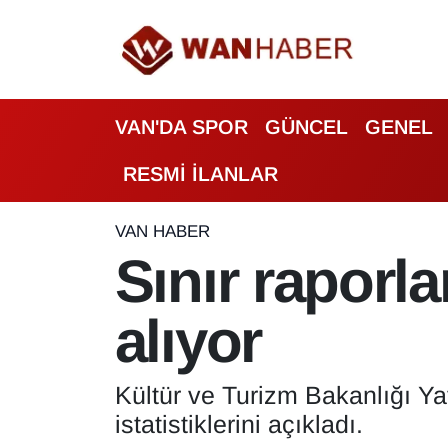
3.SAYFA
Van Nöbetçi Eczaneler
VAN'DA SPOR
GÜNCEL
GENEL
ASAYİŞ
Van Hava Durumu
RESMİ İLANLAR
BİLİM VE TEKNOLOJİ
Van Namaz Vakitleri
Biyografi
Van Trafik Yoğunluk Haritası
VAN HABER
Sınır raporla
Bölge Haberleri
Süper Lig Puan Durumu ve Fikstür
alıyor
ÇEVRE
Tüm Manşetler
Deprem
Son Dakika Haberleri
Kültür ve Turizm Bakanlığı Ya
istatistiklerini açıkladı.
Dernekler, Odalar
Haber Arşivi