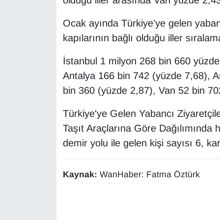
olduğu iller arasında Van yüzde 2,43 
KURDÎ
Ocak ayında Türkiye’ye gelen yabancı 
MAGAZİN
kapılarının bağlı olduğu iller sıralama
MEDYA
İstanbul 1 milyon 268 bin 660 yüzde
Antalya 166 bin 742 (yüzde 7,68), A
ONE EKONOMİ
bin 360 (yüzde 2,87), Van 52 bin 70
POLİTİKA
Türkiye'ye Gelen Yabancı Ziyaretçile
Taşıt Araçlarına Göre Dağılımında h
Resmi İlanlar
demir yolu ile gelen kişi sayısı 6, ka
RÖPORTAJ
Kaynak:
WanHaber: Fatma Öztürk
SAĞLIK
Seri İlan