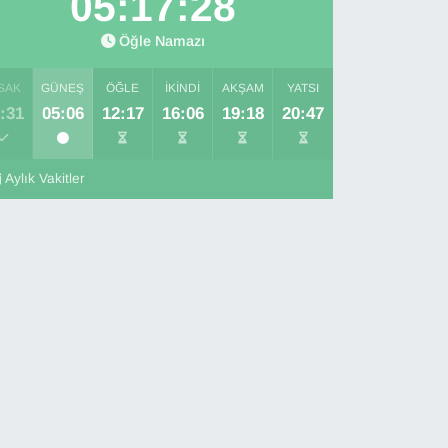
05:17:27
Öğle Namazı
SAK
GÜNEŞ
ÖĞLE
İKINDI
AKŞAM
YATSI
:31
05:06
12:17
16:06
19:18
20:47
Aylık Vakitler