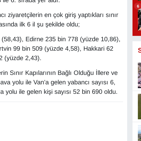
ile 6. sırada yer aldı.
6
ziyaretçilerin en çok giriş yaptıkları sınır
sında ilk 6 il şu şekilde oldu;
 (58,43), Edirne 235 bin 778 (yüzde 10,86),
rtvin 99 bin 509 (yüzde 4,58), Hakkari 62
2 (yüzde 2,43).
rin Sınır Kapılarının Bağlı Olduğu İllere ve
ava yolu ile Van’a gelen yabancı sayısı 6,
ra yolu ile gelen kişi sayısı 52 bin 690 oldu.