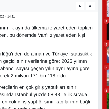
-
+
A
A
25 - 14:11
2
lının ilk ayında ülkemizi ziyaret eden toplam
rken, bu dönemde Van’ı ziyaret eden kişi
3
ğü’nden de alınan ve Türkiye İstatistiktik
geçici sınır verilerine göre; 2025 yılının
4
abancı sayısı geçen yılın aynı ayına göre
erek 2 milyon 171 bin 118 oldu.
ilerin en çok giriş yaptıkları sınır
5
masında İstanbul yüzde 58,43 ile ilk sırada
en çok giriş yaptığı sınır kapılarının bağlı