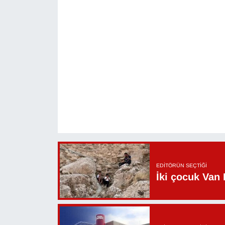
Sinema - TV
SİYASET
SPOR
TEBRİK
TEKNOLOJİ
Turizm
VAN'DA SPOR
EDITÖRÜN SEÇTIĞI
İki çocuk Van 
Vasıta
YAŞAM