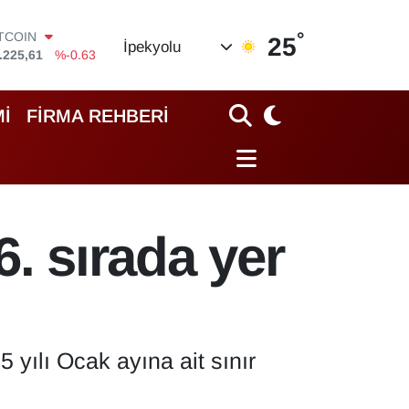
ITCOIN
.225,61
%-0.63
°
25
OLAR
İpekyolu
,7143
%0.16
URO
,0317
%-0.02
İ
FİRMA REHBERİ
TERLİN
,2463
%0.07
RAM ALTIN
74.81
%1.44
İST100
.799
%70
6. sırada yer
 yılı Ocak ayına ait sınır