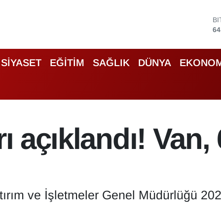
B
64
D
47
E
55
SİYASET
EĞİTİM
SAĞLIK
DÜNYA
EKONOM
S
64
G
65
B
13
rı açıklandı! Van, 
tırım ve İşletmeler Genel Müdürlüğü 2025