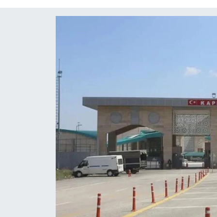
Diğer
DÜNYA
EĞİTİM
EKONOMİ
Eleman
Emlak
En çok konuşulanlar
GENEL
Güncel