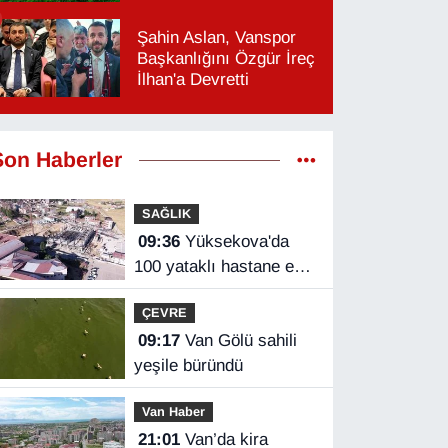
Şahin Aslan, Vanspor
Başkanlığını Özgür İreç
İlhan'a Devretti
Son Haberler
SAĞLIK
09:36
Yüksekova'da
100 yataklı hastane ek
binası yükseliyor
ÇEVRE
09:17
Van Gölü sahili
yeşile büründü
Van Haber
21:01
Van’da kira