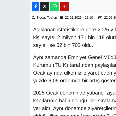
Gündem
Necat Teyfun
22.02.2025 - 22:10
22.02.20
Haber
Açıklanan istatistiklere göre 2025 yı
kişi sayısı 2 milyon 171 bin 118 olu
HABERDE İNSAN
sayısı ise 52 bin 702 oldu.
İngilizce
Aynı zamanda Emniyet Genel Müdürlü
Kurumu (TÜİK) tarafından paylaşılan 
Kadın
Ocak ayında ülkemizi ziyaret eden y
Kamu Alımları
yüzde 6,06 oranında bir artış göster
Kim Kimdir?
2025 Ocak döneminde yabancı ziyaretç
kapılarının bağlı olduğu iller sırala
Kültür & Sanat
yer aldı. Aynı dönemde ziyaretçilerin 