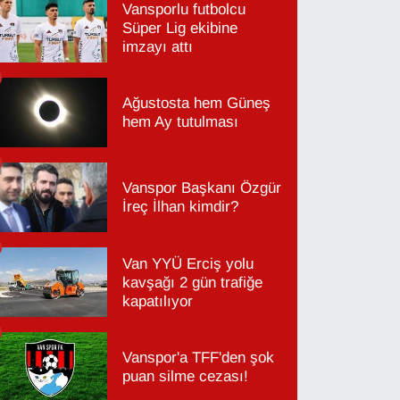
Vansporlu futbolcu
Süper Lig ekibine
imzayı attı
Ağustosta hem Güneş
hem Ay tutulması
Vanspor Başkanı Özgür
İreç İlhan kimdir?
Van YYÜ Erciş yolu
kavşağı 2 gün trafiğe
kapatılıyor
Vanspor'a TFF'den şok
puan silme cezası!