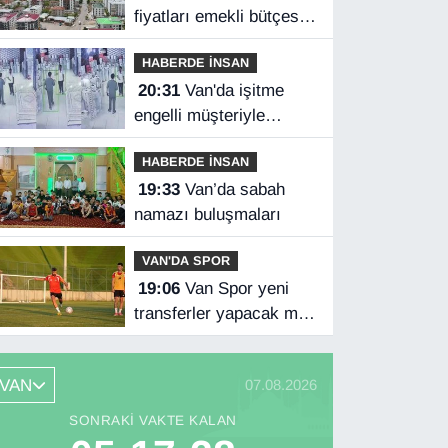
fiyatları emekli bütçesini
zorluyor
HABERDE İNSAN
20:31
Van'da işitme
engelli müşteriyle
halaylı pazarlık
HABERDE İNSAN
gülümsetti
19:33
Van’da sabah
namazı buluşmaları
VAN'DA SPOR
19:06
Van Spor yeni
transferler yapacak mı?
Başkan Özgür İreç İlhan
açıkladı
VAN
07.08.2026
SONRAKI VAKTE KALAN