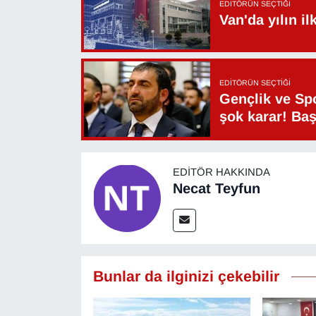
EDITÖRÜN SEÇTIĞI
Van'da yılın i
YEREL
EDITÖRÜN SEÇTIĞI
Gençlik ve Sp
şok karar! Ba
EDITÖR HAKKINDA
Necat Teyfun
Bunlar da ilginizi çekebilir