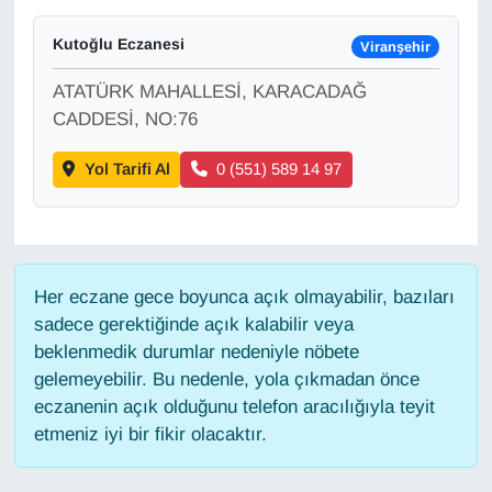
Kutoğlu Eczanesi
Viranşehir
Gündem
ATATÜRK MAHALLESİ, KARACADAĞ
Haber
CADDESİ, NO:76
HABERDE İNSAN
Yol Tarifi Al
0 (551) 589 14 97
İngilizce
Kadın
Her eczane gece boyunca açık olmayabilir, bazıları
sadece gerektiğinde açık kalabilir veya
Kamu Alımları
beklenmedik durumlar nedeniyle nöbete
gelemeyebilir. Bu nedenle, yola çıkmadan önce
Kim Kimdir?
eczanenin açık olduğunu telefon aracılığıyla teyit
etmeniz iyi bir fikir olacaktır.
Kültür & Sanat