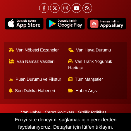
Sinema - TV
SİYASET
SPOR
TEBRİK
Van Nöbetçi Eczaneler
Van Hava Durumu
Van Namaz Vakitleri
Van Trafik Yoğunluk
TEKNOLOJİ
Haritası
Turizm
Puan Durumu ve Fikstür
Tüm Manşetler
Son Dakika Haberleri
Haber Arşivi
VAN'DA SPOR
Vasıta
Van Haber
Çerez Politikası
Gizlilik Politikası
Üyelik Sözleşmesi
Veri Politikası
Künye
İletişim
En iyi site deneyimi sağlamak için çerezlerden
YAŞAM
faydalanıyoruz. Detaylar için lütfen tıklayın.