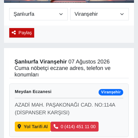
Diğer
DÜNYA
Paylaş
EĞİTİM
EKONOMİ
Şanlıurfa
Viranşehir
07 Ağustos 2026
Cuma nöbetçi eczane adres, telefon ve
Eleman
konumları
Emlak
Meydan Eczanesi
Viranşehir
AZADİ MAH. PAŞAKONAĞI CAD. NO:114A
En çok konuşulanlar
(DİSPANSER KARŞISI)
GENEL
Yol Tarifi Al
0 (414) 451 11 00
Güncel