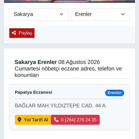
Diğer
DÜNYA
Paylaş
EĞİTİM
EKONOMİ
Sakarya
Erenler
08 Ağustos 2026
Cumartesi nöbetçi eczane adres, telefon ve
Eleman
konumları
Emlak
Papatya Eczanesi
Erenler
BAĞLAR MAH YILDIZTEPE CAD. 44 A
En çok konuşulanlar
Yol Tarifi Al
0 (264) 276 24 35
GENEL
Güncel