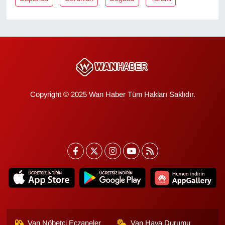
KURDÎ
MAGAZİN
MEDYA
ONE EKONOMİ
Copyright © 2025 Wan Haber Tüm Hakları Saklıdır.
POLİTİKA
Resmi İlanlar
RÖPORTAJ
SAĞLIK
Seri İlan
Van Nöbetçi Eczaneler
Van Hava Durumu