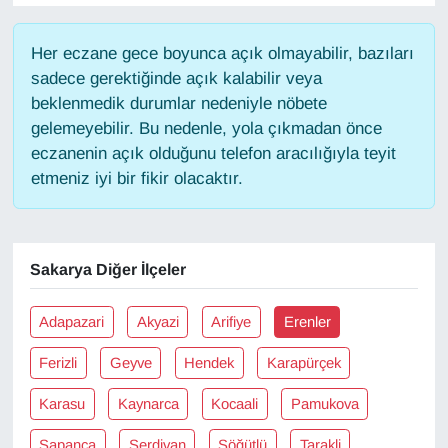
Gündem
Her eczane gece boyunca açık olmayabilir, bazıları
sadece gerektiğinde açık kalabilir veya
Haber
beklenmedik durumlar nedeniyle nöbete
gelemeyebilir. Bu nedenle, yola çıkmadan önce
HABERDE İNSAN
eczanenin açık olduğunu telefon aracılığıyla teyit
etmeniz iyi bir fikir olacaktır.
İngilizce
Kadın
Sakarya Diğer İlçeler
Kamu Alımları
Adapazari
Akyazi
Arifiye
Erenler
Kim Kimdir?
Ferizli
Geyve
Hendek
Karapürçek
Kültür & Sanat
Karasu
Kaynarca
Kocaali
Pamukova
Sapanca
Serdivan
Söğütlü
Tarakli