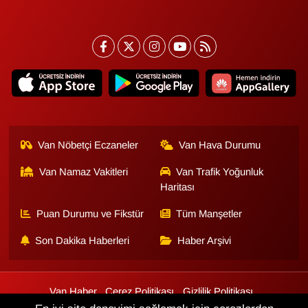
Van Nöbetçi Eczaneler
Van Hava Durumu
Van Namaz Vakitleri
Van Trafik Yoğunluk
Haritası
Puan Durumu ve Fikstür
Tüm Manşetler
Son Dakika Haberleri
Haber Arşivi
Van Haber
Çerez Politikası
Gizlilik Politikası
Üyelik Sözleşmesi
Veri Politikası
Künye
İletişim