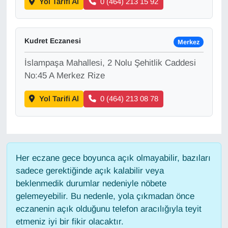
Yol Tarifi Al
0 (464) 213 15 92
Sinema - TV
SİYASET
Kudret Eczanesi
Merkez
SPOR
İslampaşa Mahallesi, 2 Nolu Şehitlik Caddesi
No:45 A Merkez Rize
TEBRİK
Yol Tarifi Al
0 (464) 213 08 78
TEKNOLOJİ
Turizm
Her eczane gece boyunca açık olmayabilir, bazıları
VAN'DA SPOR
sadece gerektiğinde açık kalabilir veya
beklenmedik durumlar nedeniyle nöbete
Vasıta
gelemeyebilir. Bu nedenle, yola çıkmadan önce
eczanenin açık olduğunu telefon aracılığıyla teyit
YAŞAM
etmeniz iyi bir fikir olacaktır.