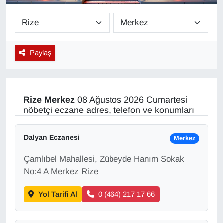
Diğer
DÜNYA
Paylaş
EĞİTİM
EKONOMİ
Rize
Merkez
08 Ağustos 2026 Cumartesi
nöbetçi eczane adres, telefon ve konumları
Eleman
Dalyan Eczanesi
Merkez
Emlak
Çamlıbel Mahallesi, Zübeyde Hanım Sokak
En çok konuşulanlar
No:4 A Merkez Rize
Yol Tarifi Al
0 (464) 217 17 66
GENEL
Güncel