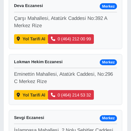
Deva Eczanesi
Merkez
Gündem
Çarşı Mahallesi, Atatürk Caddesi No:392 A
Merkez Rize
Haber
Yol Tarifi Al
0 (464) 212 00 99
HABERDE İNSAN
İngilizce
Lokman Hekim Eczanesi
Merkez
Kadın
Eminettin Mahallesi, Atatürk Caddesi, No:296
C Merkez Rize
Kamu Alımları
Yol Tarifi Al
0 (464) 214 53 32
Kim Kimdir?
Sevgi Eczanesi
Kültür & Sanat
Merkez
İslampaşa Mahallesi, 2 Nolu Şehitler Caddesi