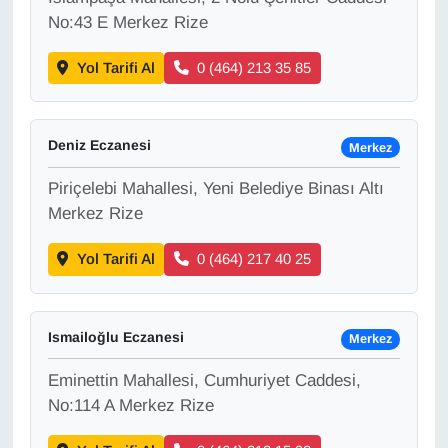
KURDÎ
No:43 E Merkez Rize
MAGAZİN
Yol Tarifi Al
0 (464) 213 35 85
MEDYA
Deniz Eczanesi
Merkez
ONE EKONOMİ
Piriçelebi Mahallesi, Yeni Belediye Binası Altı
POLİTİKA
Merkez Rize
Yol Tarifi Al
0 (464) 217 40 25
Resmi İlanlar
RÖPORTAJ
Ismailoğlu Eczanesi
Merkez
SAĞLIK
Eminettin Mahallesi, Cumhuriyet Caddesi,
No:114 A Merkez Rize
Seri İlan