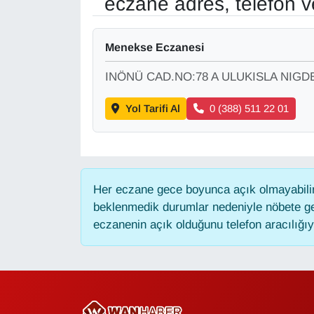
eczane adres, telefon 
Gündem
Menekse Eczanesi
Haber
INÖNÜ CAD.NO:78 A ULUKISLA NIGD
HABERDE İNSAN
Yol Tarifi Al
0 (388) 511 22 01
İngilizce
Kadın
Her eczane gece boyunca açık olmayabilir,
beklenmedik durumlar nedeniyle nöbete ge
Kamu Alımları
eczanenin açık olduğunu telefon aracılığıyla
Kim Kimdir?
Kültür & Sanat