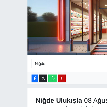
Diğer
DÜNYA
EĞİTİM
EKONOMİ
Eleman
Emlak
En çok konuşulanlar
GENEL
Niğde
Ulukışla
08 Ağus
Güncel