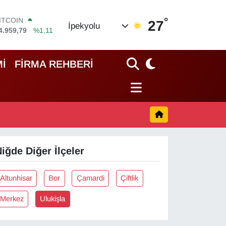
°
ITCOIN
27
İpekyolu
4.959,79
%1.11
OLAR
7,7436
%0.18
EURO
İ
FİRMA REHBERİ
5,2510
%0.32
TERLİN
4,4811
%0.38
RAM ALTIN
660.55
%0.03
İST100
3.779
%-14
iğde Diğer İlçeler
Altunhisar
Bor
Çamardi
Çiftlik
Merkez
Ulukişla