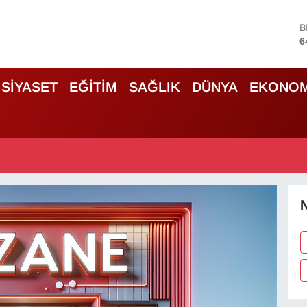
B
6
D
4
SİYASET
EĞİTİM
SAĞLIK
DÜNYA
EKONOM
5
S
6
G
6
B
1
N