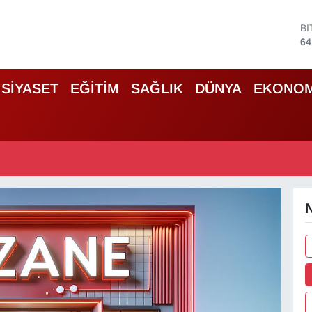
B
64
D
47
E
SİYASET
EĞİTİM
SAĞLIK
DÜNYA
EKONOM
55
S
64
G
66
B
13
N