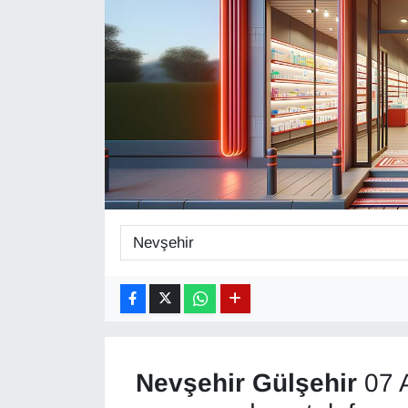
Diğer
DÜNYA
EĞİTİM
EKONOMİ
Eleman
Emlak
En çok konuşulanlar
GENEL
Nevşehir
Gülşehir
07 
Güncel