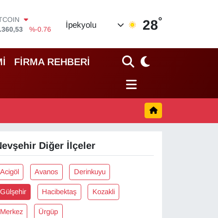
°
ITCOIN
28
İpekyolu
.360,53
%-0.76
OLAR
,7069
%0.17
URO
İ
FİRMA REHBERİ
,0265
%0.01
TERLİN
,1897
%0.02
RAM ALTIN
18.49
%2.12
İST100
.887
%64
evşehir Diğer İlçeler
Acigöl
Avanos
Derinkuyu
Gülşehir
Hacibektaş
Kozakli
Merkez
Ürgüp