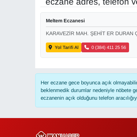
eczane adres, telefon 
Gündem
Meltem Eczanesi
Haber
KARAVEZİR MAH. ŞEHİT ER DURAN ÇE
HABERDE İNSAN
Yol Tarifi Al
0 (384) 411 25 56
İngilizce
Kadın
Her eczane gece boyunca açık olmayabilir,
beklenmedik durumlar nedeniyle nöbete ge
Kamu Alımları
eczanenin açık olduğunu telefon aracılığıyla
Kim Kimdir?
Kültür & Sanat