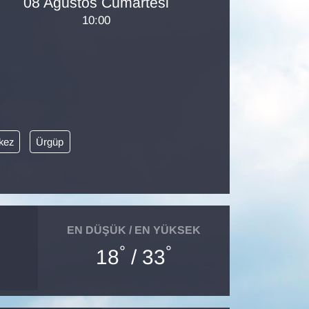
08 Ağustos Cumartesi
10:00
kez
Ürgüp
EN DÜŞÜK / EN YÜKSEK
°
°
18
/ 33