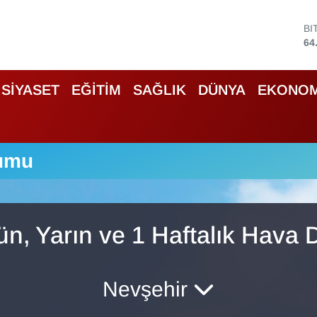
BI
64
D
47
E
SİYASET
EĞİTİM
SAĞLIK
DÜNYA
EKONOM
55
ST
64
GR
66
rumu
Bİ
13
n, Yarın ve 1 Haftalık Hava
Nevşehir