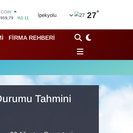
°
TCOIN
27
İpekyolu
.959,79
%1.11
OLAR
,7436
%0.18
URO
İ
FİRMA REHBERİ
,2510
%0.32
ERLİN
,4811
%0.38
AM ALTIN
60.55
%0.03
ST100
.779
%-14
 Durumu Tahmini