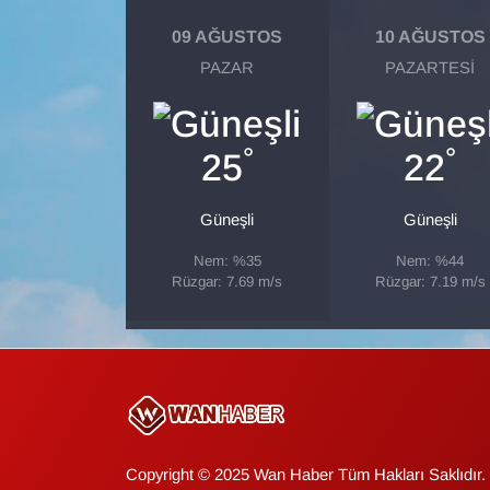
09 AĞUSTOS
10 AĞUSTOS
Gündem
PAZAR
PAZARTESI
Haber
°
°
25
22
HABERDE İNSAN
İngilizce
Güneşli
Güneşli
Nem: %35
Nem: %44
Kadın
Rüzgar: 7.69 m/s
Rüzgar: 7.19 m/s
Kamu Alımları
Kim Kimdir?
Kültür & Sanat
Copyright © 2025 Wan Haber Tüm Hakları Saklıdır.