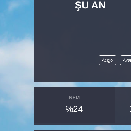
ŞU AN
Diğer
DÜNYA
EĞİTİM
EKONOMİ
Acıgöl
Ava
Eleman
Emlak
NEM
En çok konuşulanlar
%24
GENEL
Güncel