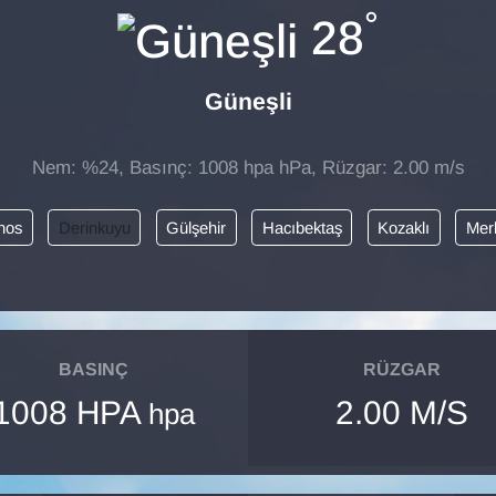
°
28
Güneşli
Nem: %24, Basınç: 1008 hpa hPa, Rüzgar: 2.00 m/s
nos
Derinkuyu
Gülşehir
Hacıbektaş
Kozaklı
Mer
BASINÇ
RÜZGAR
1008 HPA
2.00 M/S
hpa