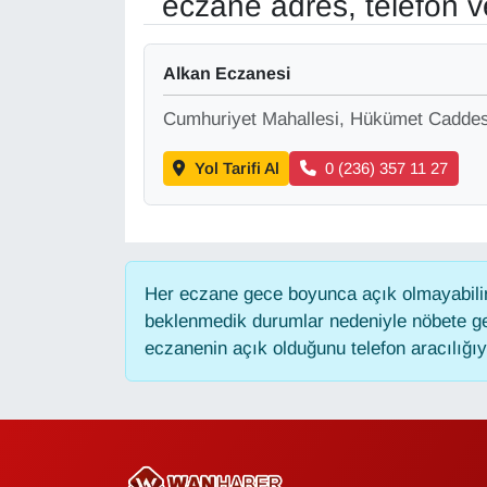
eczane adres, telefon 
Gündem
Alkan Eczanesi
Haber
Cumhuriyet Mahallesi, Hükümet Caddes
HABERDE İNSAN
Yol Tarifi Al
0 (236) 357 11 27
İngilizce
Kadın
Her eczane gece boyunca açık olmayabilir,
beklenmedik durumlar nedeniyle nöbete ge
Kamu Alımları
eczanenin açık olduğunu telefon aracılığıyla
Kim Kimdir?
Kültür & Sanat