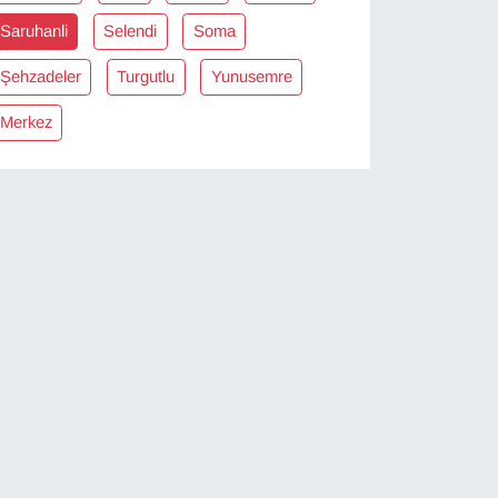
Saruhanli
Selendi
Soma
Şehzadeler
Turgutlu
Yunusemre
Merkez