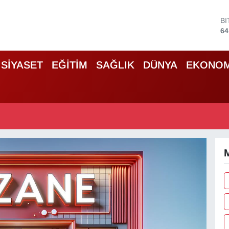
B
64
D
47
E
SİYASET
EĞİTİM
SAĞLIK
DÜNYA
EKONOM
55
S
64
G
66
B
13
M