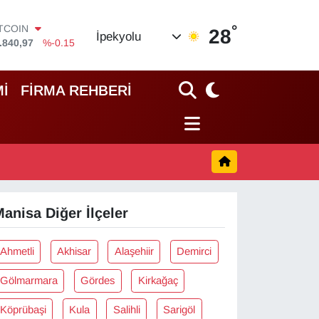
°
ITCOIN
28
İpekyolu
.840,97
%-0.15
OLAR
,7436
%0.18
URO
İ
FİRMA REHBERİ
,2510
%0.32
TERLİN
,4811
%0.38
RAM ALTIN
60.55
%0
İST100
.779
%-14
anisa Diğer İlçeler
Ahmetli
Akhisar
Alaşehiir
Demirci
Gölmarmara
Gördes
Kirkağaç
Köprübaşi
Kula
Salihli
Sarigöl