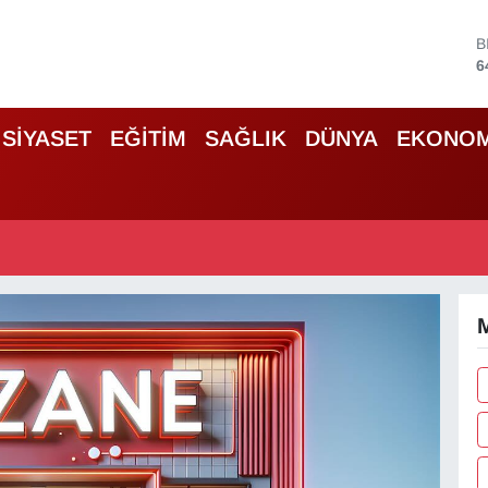
B
6
D
4
SİYASET
EĞİTİM
SAĞLIK
DÜNYA
EKONOM
5
S
6
G
6
B
1
M