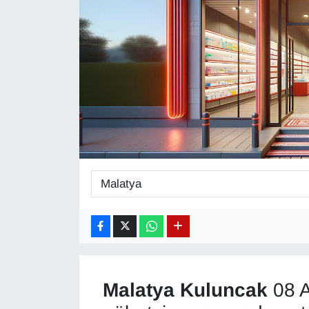
Diğer
DÜNYA
EĞİTİM
EKONOMİ
Eleman
Emlak
En çok konuşulanlar
GENEL
Malatya
Kuluncak
08 A
Güncel