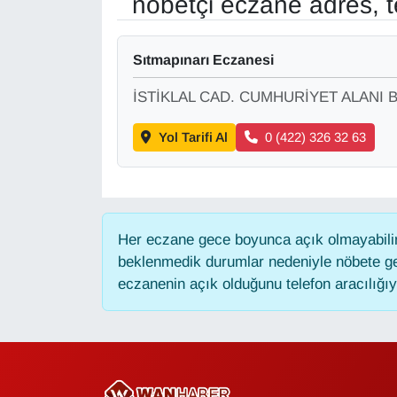
nöbetçi eczane adres, t
Gündem
Sıtmapınarı Eczanesi
Haber
İSTİKLAL CAD. CUMHURİYET ALANI B
HABERDE İNSAN
Yol Tarifi Al
0 (422) 326 32 63
İngilizce
Kadın
Her eczane gece boyunca açık olmayabilir,
beklenmedik durumlar nedeniyle nöbete ge
Kamu Alımları
eczanenin açık olduğunu telefon aracılığıyla
Kim Kimdir?
Kültür & Sanat