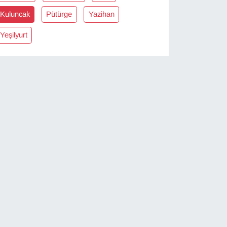
Kuluncak
Pütürge
Yazihan
Yeşilyurt