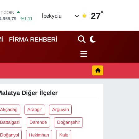
°
ITCOIN
27
İpekyolu
4.959,79
%1.11
OLAR
7,7436
%0.18
EURO
İ
FİRMA REHBERİ
5,2510
%0.32
TERLİN
4,4811
%0.38
RAM ALTIN
660.55
%0.03
İST100
3.779
%-14
alatya Diğer İlçeler
Akçadağ
Arapgir
Arguvan
Battalgazi
Darende
Doğanşehir
Doğanyol
Hekimhan
Kale